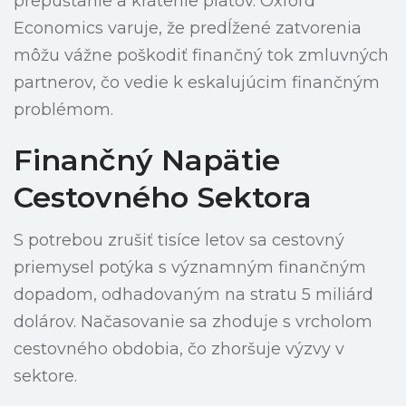
prepúšťanie a krátenie platov. Oxford
Economics varuje, že predĺžené zatvorenia
môžu vážne poškodiť finančný tok zmluvných
partnerov, čo vedie k eskalujúcim finančným
problémom.
Finančný Napätie
Cestovného Sektora
S potrebou zrušiť tisíce letov sa cestovný
priemysel potýka s významným finančným
dopadom, odhadovaným na stratu 5 miliárd
dolárov. Načasovanie sa zhoduje s vrcholom
cestovného obdobia, čo zhoršuje výzvy v
sektore.