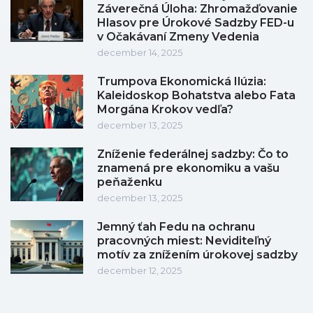
Záverečná Úloha: Zhromažďovanie
Hlasov pre Úrokové Sadzby FED-u
v Očakávaní Zmeny Vedenia
december 14, 2025
Trumpova Ekonomická Ilúzia:
Kaleidoskop Bohatstva alebo Fata
Morgána Krokov vedľa?
december 13, 2025
Zníženie federálnej sadzby: Čo to
znamená pre ekonomiku a vašu
peňaženku
december 13, 2025
Jemný ťah Fedu na ochranu
pracovných miest: Neviditeľný
motív za znížením úrokovej sadzby
december 12, 2025