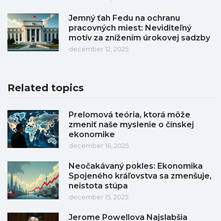
Jemný ťah Fedu na ochranu
pracovných miest: Neviditeľný
motív za znížením úrokovej sadzby
december 12, 2025
Related topics
Prelomová teória, ktorá môže
zmeniť naše myslenie o čínskej
ekonomike
december 16, 2025
Neočakávaný pokles: Ekonomika
Spojeného kráľovstva sa zmenšuje,
neistota stúpa
december 15, 2025
Jerome Powellova Najslabšia