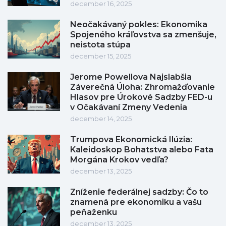
december 16, 2025
Neočakávaný pokles: Ekonomika
Spojeného kráľovstva sa zmenšuje,
neistota stúpa
december 15, 2025
Jerome Powellova Najslabšia
Záverečná Úloha: Zhromažďovanie
Hlasov pre Úrokové Sadzby FED-u
v Očakávaní Zmeny Vedenia
december 14, 2025
Trumpova Ekonomická Ilúzia:
Kaleidoskop Bohatstva alebo Fata
Morgána Krokov vedľa?
december 13, 2025
Zníženie federálnej sadzby: Čo to
znamená pre ekonomiku a vašu
peňaženku
december 13, 2025