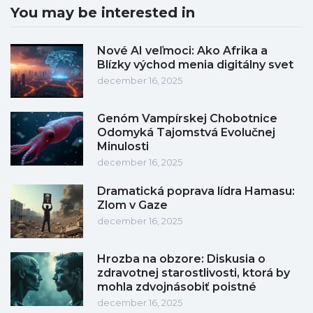
You may be interested in
Nové AI veľmoci: Ako Afrika a
Blízky východ menia digitálny svet
december 16, 2025
Genóm Vampírskej Chobotnice
Odomyká Tajomstvá Evolučnej
Minulosti
december 16, 2025
Dramatická poprava lídra Hamasu:
Zlom v Gaze
december 16, 2025
Hrozba na obzore: Diskusia o
zdravotnej starostlivosti, ktorá by
mohla zdvojnásobiť poistné
december 16, 2025