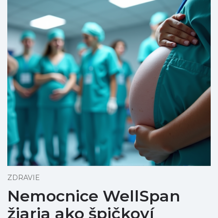
ZDRAVIE
Nemocnice WellSpan
žiaria ako špičkoví