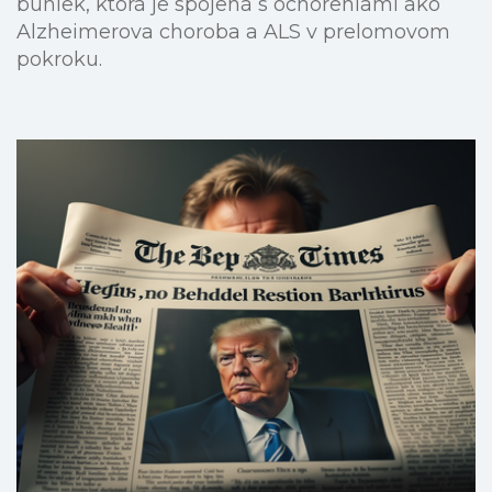
buniek, ktorá je spojená s ochoreniami ako
Alzheimerova choroba a ALS v prelomovom
pokroku.