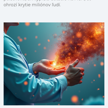
ohrozí krytie miliónov ľudí.