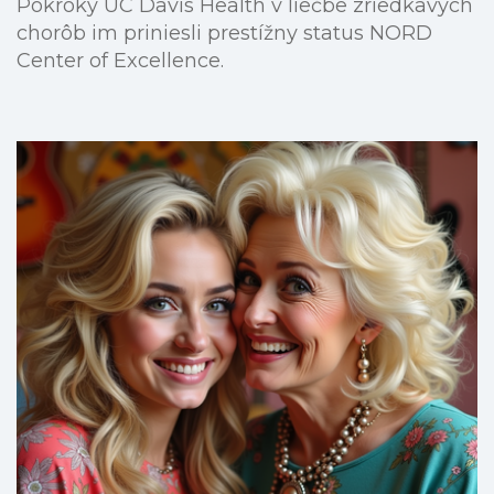
Pokroky UC Davis Health v liečbe zriedkavých
chorôb im priniesli prestížny status NORD
Center of Excellence.