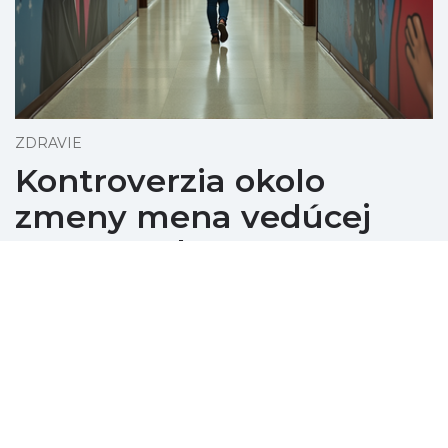
ZDRAVIE
Kontroverzia okolo
zmeny mena vedúcej
transgender
zdravotníckej na
oficiálnom portréte
december 08, 2025
HHS zmenilo portrét admirálky Rachel Levine,
aby zobrazoval jej predchádzajúce meno, čo
vyvolalo vlnu kontroverzií a diskusií o právach