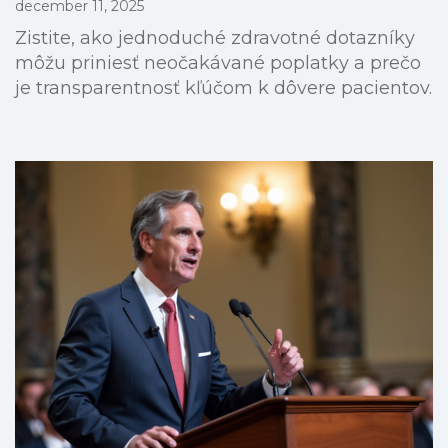
december 11, 2025
Zistite, ako jednoduché zdravotné dotazníky
môžu priniesť neočakávané poplatky a prečo
je transparentnosť kľúčom k dôvere pacientov.