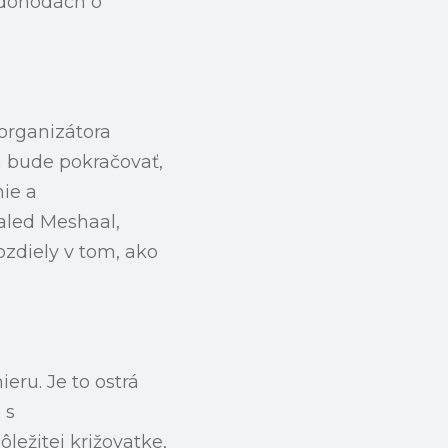
 dohodách o
 organizátora
a bude pokračovať,
nie a
aled Meshaal,
ozdiely v tom, ako
eru. Je to ostrá
 s
ležitej križovatke,