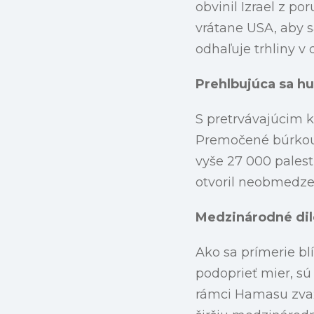
obvinil Izrael z p
vrátane USA, aby s
odhaľuje trhliny v
Prehlbujúca sa hu
S pretrvávajúcim k
Premočené búrkou 
vyše 27 000 pales
otvoril neobmedze
Medzinárodné di
Ako sa prímerie blí
podoprieť mier, sú
rámci Hamasu zvažu