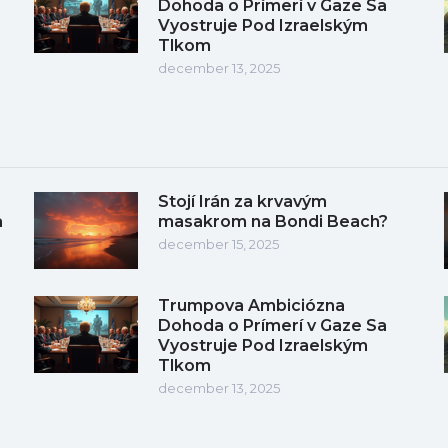
Dohoda o Prímerí v Gaze Sa
Vyostruje Pod Izraelským
Tlkom
december 13, 2025
Stojí Irán za krvavým
a
masakrom na Bondi Beach?
december 15, 2025
Trumpova Ambiciózna
Dohoda o Prímerí v Gaze Sa
Vyostruje Pod Izraelským
Tlkom
december 13, 2025