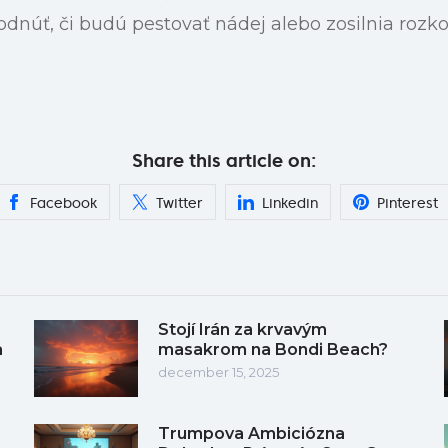
dnúť, či budú pestovať nádej alebo zosilnia rozkol
Share this article on:
Facebook
Twitter
Linkedin
Pinterest
Stojí Irán za krvavým
a
masakrom na Bondi Beach?
december 15, 2025
Trumpova Ambiciózna