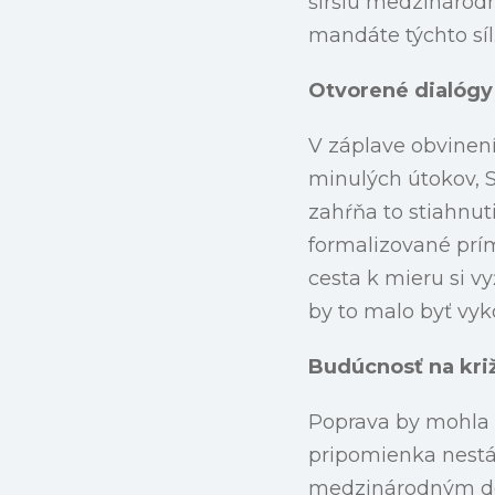
širšiu medzinárod
mandáte týchto síl
Otvorené dialógy
V záplave obvinení
minulých útokov, 
zahŕňa to stiahnut
formalizované prí
cesta k mieru si v
by to malo byť vy
Budúcnosť na kri
Poprava by mohla p
pripomienka nestá
medzinárodným dohľ