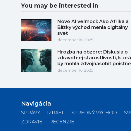
You may be interested in
Nové AI veľmoci: Ako Afrika a
Blízky východ menia digitálny
svet
december 16, 2025
Hrozba na obzore: Diskusia o
zdravotnej starostlivosti, ktorá
by mohla zdvojnásobiť poistné
december 16, 2025
Navigácia
SPRÁVY
IZRAEL
STREDNÝ VÝCHOD
SV
ZDRAVIE
RECENZIE