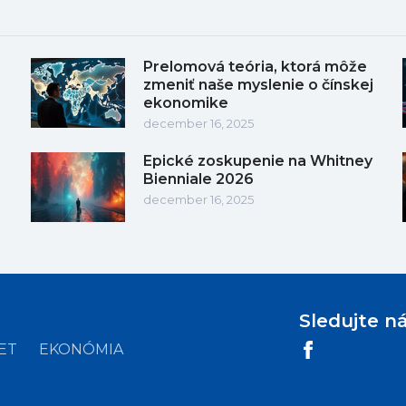
Prelomová teória, ktorá môže
zmeniť naše myslenie o čínskej
ekonomike
december 16, 2025
Epické zoskupenie na Whitney
Bienniale 2026
december 16, 2025
Sledujte n
ET
EKONÓMIA