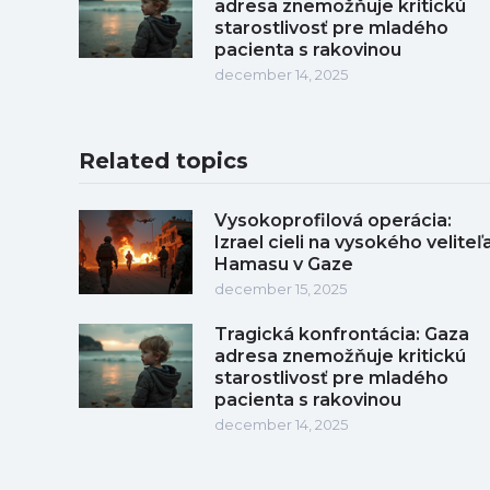
adresa znemožňuje kritickú
starostlivosť pre mladého
pacienta s rakovinou
december 14, 2025
Related topics
Vysokoprofilová operácia:
Izrael cieli na vysokého veliteľ
Hamasu v Gaze
december 15, 2025
Tragická konfrontácia: Gaza
adresa znemožňuje kritickú
starostlivosť pre mladého
pacienta s rakovinou
december 14, 2025