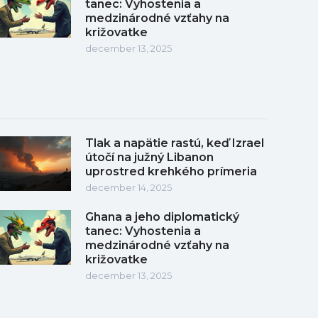
tanec: Vyhostenia a
medzinárodné vzťahy na
križovatke
december 13, 2025
Tlak a napätie rastú, keď Izrael
útočí na južný Libanon
uprostred krehkého prímeria
december 14, 2025
Ghana a jeho diplomatický
tanec: Vyhostenia a
medzinárodné vzťahy na
križovatke
december 13, 2025