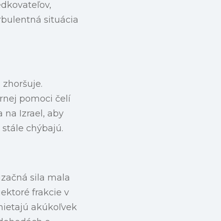
edkovateľov,
rbulentná situácia
 zhoršuje.
nej pomoci čelí
na Izrael, aby
stále chýbajú.
lizačná sila mala
ektoré frakcie v
mietajú akúkoľvek