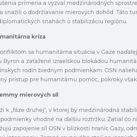
orušenia prímeria a vyzval medzinárodných sprostr
a snažili o dodržiavanie mierových dohôd. Táto tu
 diplomatických snahách o stabilizáciu regiónu.
manitárna kríza
onfliktom sa humanitárna situácia v Gaze naďalej
Byron a zaťažené izraelskou blokádou humanitár
tínskych rodín biednym podmienkam. OSN nalieha 
ný prístup pre humanitárnu pomoc, pokroky však 
lemmy mierových síl
ži k „fáze druhej“, v ktorej by medzinárodná stabi
 podmienky vhodné na ďalšiu roztržku. Zatiaľ čo ni
jú zapojenie síl OSN v blízkosti hraníc Gazy, od