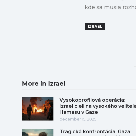
kde sa musia rozho
IZRAEL
More in Izrael
Vysokoprofilová operácia:
Izrael cieli na vysokého veliteľ
Hamasu v Gaze
december 15, 2025
Tragická konfrontácia: Gaza