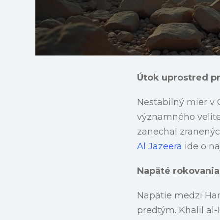
Útok uprostred p
Nestabilný mier v G
významného veliteľ
zanechal zranenýc
Al Jazeera
ide o na
Napäté rokovania
Napätie medzi Ham
predtým. Khalil al