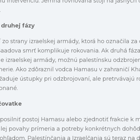
nú intervenciu. Jemná rovnováha stojí na jasných
.
 druhej fázy
 zo strany izraelskej armády, ktorá ho označila za
Saadova smrť komplikuje rokovania. Ak druhá fáz
ie izraelskej armády, možnú palestínsku odzbroje
merie. Ako zdôraznil vodca Hamasu v zahraničí Kh
yžaduje ústupky pri odzbrojovaní, ale pretrvávajú r
konané.
žovatke
osilniť postoj Hamasu alebo zjednotiť frakcie k mi
lej povahy prímeria a potreby konkrétnych dohôd
adom. Palestínčania a Izraelčania sú teraz na dô