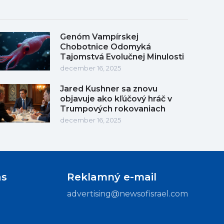
Genóm Vampírskej
Chobotnice Odomyká
Tajomstvá Evolučnej Minulosti
december 16, 2025
Jared Kushner sa znovu
objavuje ako kľúčový hráč v
Trumpových rokovaniach
december 16, 2025
ás
Reklamný e-mail
advertising@newsofisrael.com