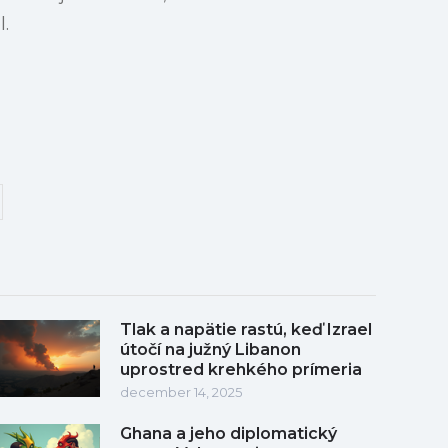
.
Tlak a napätie rastú, keď Izrael
útočí na južný Libanon
uprostred krehkého prímeria
december 14, 2025
Ghana a jeho diplomatický