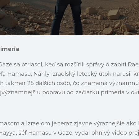
rímeria
aze sa otriasol, keď sa rozšírili správy o zabití R
a Hamasu. Náhly izraelský letecký útok narušil k
h takmer 25 ďalších osôb, čo znamená významnú 
jvýznamnejšiu popravu od začiatku prímeria v okt
asom a Izraelom je teraz zjavne výraznejšie ako
-Hayya, šéf Hamasu v Gaze, vydal ohnivý video pre