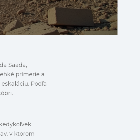
aeda Saada,
rehké prímerie a
eskaláciu. Podľa
óbri.
 kedykoľvek
jav, v ktorom