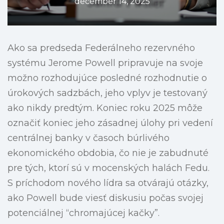
december 14, 2025
Ako sa predseda Federálneho rezervného
systému Jerome Powell pripravuje na svoje
možno rozhodujúce posledné rozhodnutie o
úrokových sadzbách, jeho vplyv je testovaný
ako nikdy predtým. Koniec roku 2025 môže
označiť koniec jeho zásadnej úlohy pri vedení
centrálnej banky v časoch búrlivého
ekonomického obdobia, čo nie je zabudnuté
pre tých, ktorí sú v mocenských halách Fedu.
S príchodom nového lídra sa otvárajú otázky,
ako Powell bude viesť diskusiu počas svojej
potenciálnej “chromajúcej kačky”.