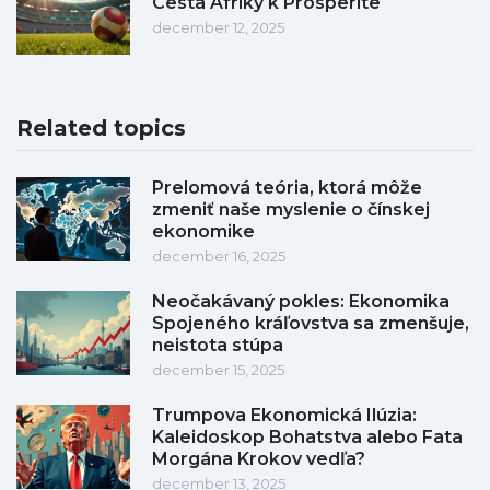
Cesta Afriky k Prosperite
december 12, 2025
Related topics
Prelomová teória, ktorá môže
zmeniť naše myslenie o čínskej
ekonomike
december 16, 2025
Neočakávaný pokles: Ekonomika
Spojeného kráľovstva sa zmenšuje,
neistota stúpa
december 15, 2025
Trumpova Ekonomická Ilúzia:
Kaleidoskop Bohatstva alebo Fata
Morgána Krokov vedľa?
december 13, 2025