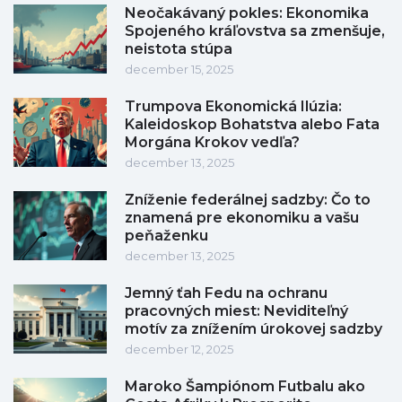
Neočakávaný pokles: Ekonomika
Spojeného kráľovstva sa zmenšuje,
neistota stúpa
december 15, 2025
Trumpova Ekonomická Ilúzia:
Kaleidoskop Bohatstva alebo Fata
Morgána Krokov vedľa?
december 13, 2025
Zníženie federálnej sadzby: Čo to
znamená pre ekonomiku a vašu
peňaženku
december 13, 2025
Jemný ťah Fedu na ochranu
pracovných miest: Neviditeľný
motív za znížením úrokovej sadzby
december 12, 2025
Maroko Šampiónom Futbalu ako