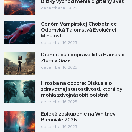
Blízky východ menia digitálny svet
december 16, 2025
Genóm Vampírskej Chobotnice
Odomyká Tajomstvá Evolučnej
Minulosti
december 16, 2025
Dramatická poprava lídra Hamasu:
Zlom v Gaze
december 16, 2025
Hrozba na obzore: Diskusia o
zdravotnej starostlivosti, ktorá by
mohla zdvojnásobiť poistné
december 16, 2025
Epické zoskupenie na Whitney
Bienniale 2026
december 16, 2025