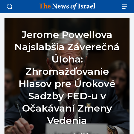
Jerome Powellova
Najslabšia Záverečná
Úloha:
Zhromažďovanie
Hlasov pre Úrokové
Sadzby FED-u v
Očakávaní Zmeny
Vedenia