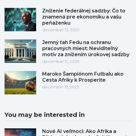
Zníženie federálnej sadzby: Čo to
znamená pre ekonomiku a vašu
peňaženku
december 13, 2025
Jemný ťah Fedu na ochranu
pracovných miest: Neviditeľný
motív za znížením úrokovej sadzby
december 12, 2025
Maroko Šampiónom Futbalu ako
Cesta Afriky k Prosperite
december 12, 2025
You may be interested in
Nové AI veľmoci: Ako Afrika a