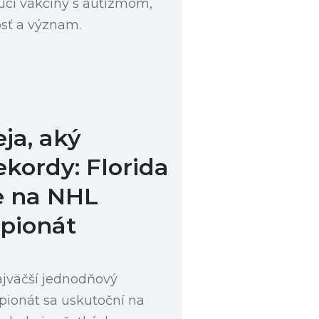
úci vakcíny s autizmom,
sť a význam.
eja, aký
kordy: Florida
e na NHL
pionát
jväčší jednodňový
pionát sa uskutoční na