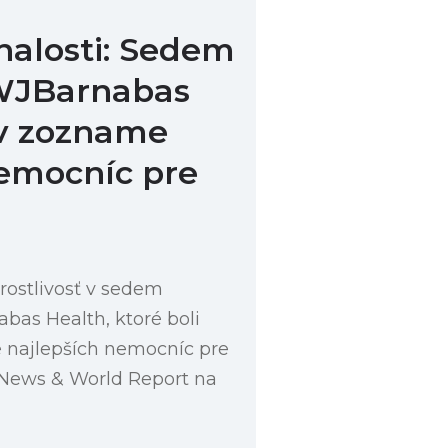
nalosti: Sedem
WJBarnabas
 v zozname
nemocníc pre
rostlivosť v sedem
bas Health, ktoré boli
 najlepších nemocníc pre
 News & World Report na