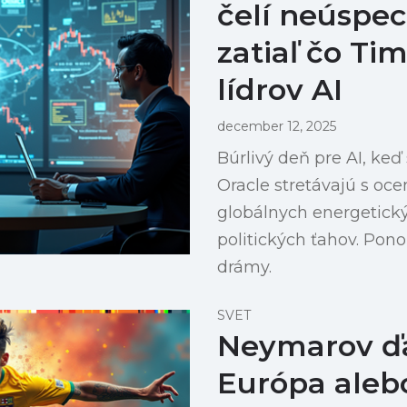
čelí neúspech
zatiaľ čo Ti
lídrov AI
december 12, 2025
Búrlivý deň pre AI, keď
Oracle stretávajú s oc
globálnych energetick
politických ťahov. Pono
drámy.
SVET
Neymarov ďal
Európa aleb