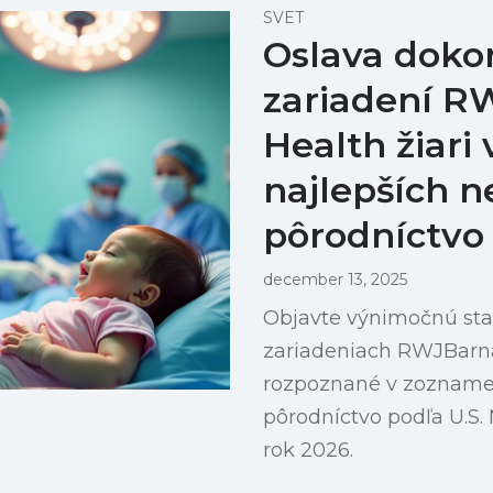
SVET
Oslava doko
zariadení R
Health žiari
najlepších 
pôrodníctvo
december 13, 2025
Objavte výnimočnú sta
zariadeniach RWJBarna
rozpoznané v zozname
pôrodníctvo podľa U.S.
rok 2026.