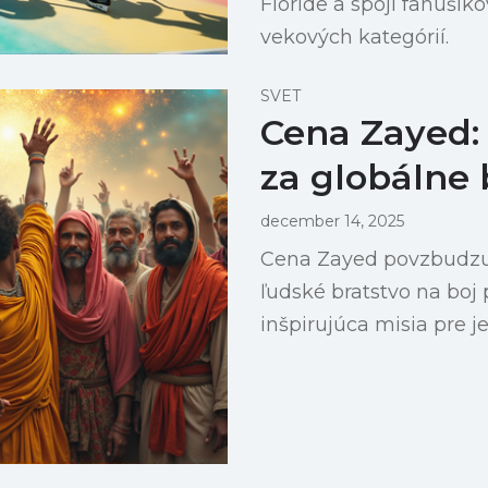
Floride a spojí fanúšik
vekových kategórií.
SVET
Cena Zayed: 
za globálne 
december 14, 2025
Cena Zayed povzbudzuj
ľudské bratstvo na boj
inšpirujúca misia pre j