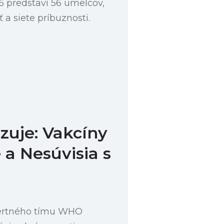
 predstaví 56 umelcov,
 a siete príbuznosti.
uje: Vakcíny
a Nesúvisia s
pertného tímu WHO