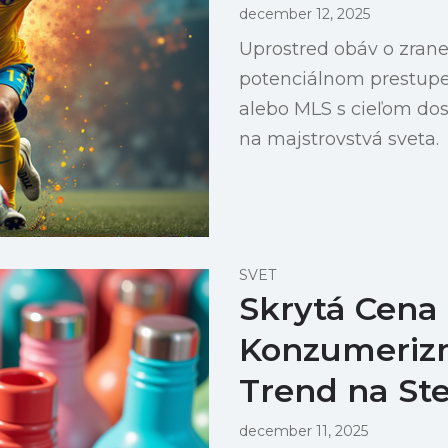
december 12, 2025
Uprostred obáv o zran
potenciálnom prestupe
alebo MLS s cieľom dos
na majstrovstvá sveta.
SVET
Skrytá Cena
Konzumeriz
Trend na St
december 11, 2025