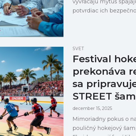
vyvracajú mýtus spájaj
potvrdiac ich bezpečno
SVET
Festival hok
prekonáva re
sa pripravuj
STREET šam
december 15, 2025
Mimoriadny pokus o na
pouličný hokejový šam