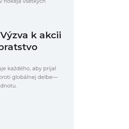
ov hokeja všetkých
Výzva k akcii
bratstvo
e každého, aby prijal
 proti globálnej delbe—
ednotu.