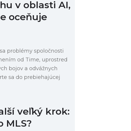
u v oblasti AI,
me oceňuje
 sa problémy spoločnosti
enením od Time, uprostred
ých bojov a odvážnych
rte sa do prebiehajúcej
ší veľký krok:
o MLS?