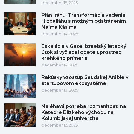
december 15, 2025
Plán Iránu: Transformácia vedenia
Hizballáhu s možným odstránením
Naíma Kásima
december 14, 2025
Eskalácia v Gaze: Izraelský letecký
útok si vyžiadal obete uprostred
krehkého prímeria
december 14, 2025
Rakúsky vzostup Saudskej Arábie v
startupovom ekosystéme
december 13, 2025
Naléhavá potreba rozmanitosti na
Katedre Blízkeho východu na
Kolumbijskej univerzite
december 12, 2025