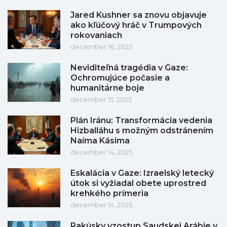
Jared Kushner sa znovu objavuje
ako kľúčový hráč v Trumpových
rokovaniach
december 16, 2025
Neviditeľná tragédia v Gaze:
Ochromujúce počasie a
humanitárne boje
december 15, 2025
Plán Iránu: Transformácia vedenia
Hizballáhu s možným odstránením
Naíma Kásima
december 14, 2025
Eskalácia v Gaze: Izraelský letecký
útok si vyžiadal obete uprostred
krehkého prímeria
december 14, 2025
Rakúsky vzostup Saudskej Arábie v