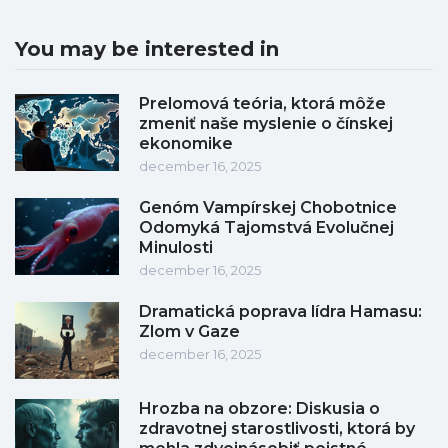
You may be interested in
Prelomová teória, ktorá môže
zmeniť naše myslenie o čínskej
ekonomike
december 16, 2025
Genóm Vampírskej Chobotnice
Odomyká Tajomstvá Evolučnej
Minulosti
december 16, 2025
Dramatická poprava lídra Hamasu:
Zlom v Gaze
december 16, 2025
Hrozba na obzore: Diskusia o
zdravotnej starostlivosti, ktorá by