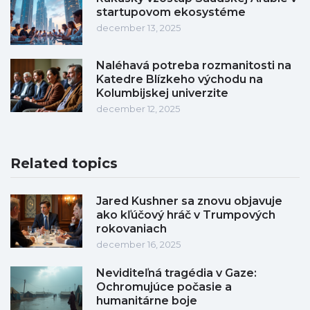
startupovom ekosystéme
december 13, 2025
Naléhavá potreba rozmanitosti na
Katedre Blízkeho východu na
Kolumbijskej univerzite
december 12, 2025
Related topics
Jared Kushner sa znovu objavuje
ako kľúčový hráč v Trumpových
rokovaniach
december 16, 2025
Neviditeľná tragédia v Gaze:
Ochromujúce počasie a
humanitárne boje