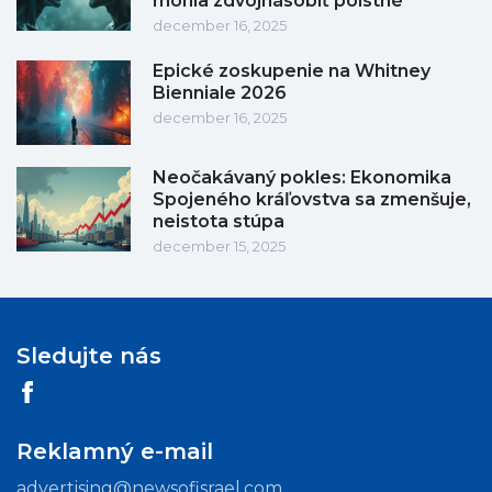
mohla zdvojnásobiť poistné
december 16, 2025
Epické zoskupenie na Whitney
Bienniale 2026
december 16, 2025
Neočakávaný pokles: Ekonomika
Spojeného kráľovstva sa zmenšuje,
neistota stúpa
december 15, 2025
Sledujte nás
Reklamný e-mail
advertising@newsofisrael.com