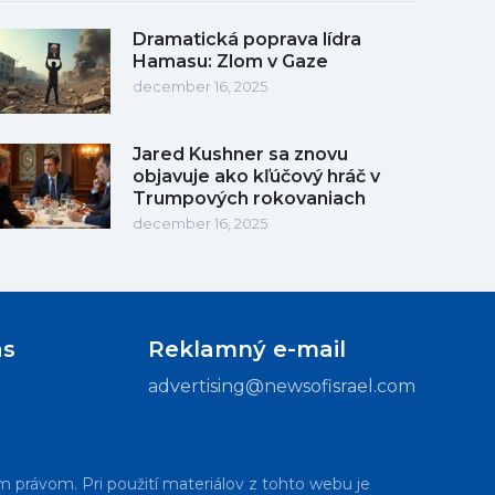
Dramatická poprava lídra
Hamasu: Zlom v Gaze
december 16, 2025
Jared Kushner sa znovu
objavuje ako kľúčový hráč v
Trumpových rokovaniach
december 16, 2025
ás
Reklamný e-mail
advertising@newsofisrael.com
m právom. Pri použití materiálov z tohto webu je