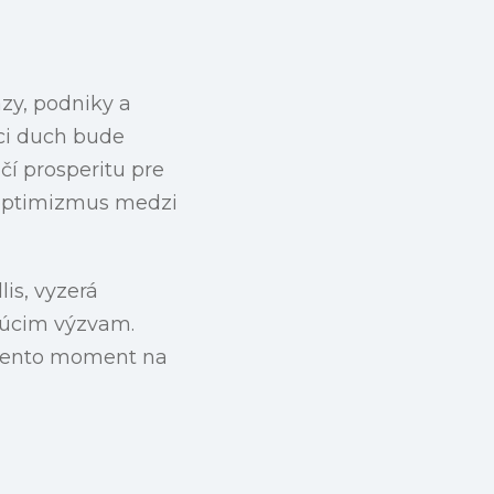
zy, podniky a
úci duch bude
čí prosperitu pre
e optimizmus medzi
is, vyzerá
ajúcim výzvam.
ť tento moment na