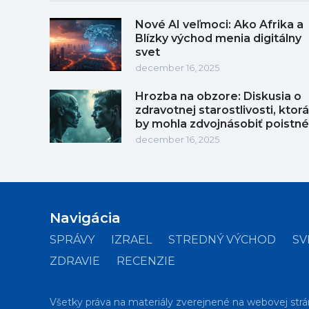
Nové AI veľmoci: Ako Afrika a
Blízky východ menia digitálny
svet
december 16, 2025
Hrozba na obzore: Diskusia o
zdravotnej starostlivosti, ktorá
by mohla zdvojnásobiť poistné
december 16, 2025
Navigácia
SPRÁVY
IZRAEL
STREDNÝ VÝCHOD
SV
ZDRAVIE
RECENZIE
Všetky práva na materiály zverejnené na webovej strá