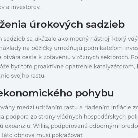
v a investorov.
ženia úrokových sadzieb
 sadzieb sa ukázalo ako mocný nástroj, ktorý vdý
 náklady na pôžičky umožňujú podnikateľom inves
 otvára cesta k zotaveniu v rôznych sektoroch. P
že byť toto proaktívne opatrenie katalyzátorom, 
nie svojho rastu.
 ekonomického pohybu
váhy medzi udržaním rastu a riadením inflácie z
a podpora zo strany vládnych hospodárskych polit
nú expanziu. Willis, podporovaná odbornými pred
táto obnova musí pokračovať.