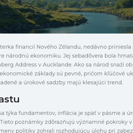
isterka financií Nového Zélandu, nedávno priniesla
re národnú ekonomiku. Jej sebadôvera bola hmat
berg Address v Aucklande. Ako sa národ snaží obno
že ekonomické základy sú pevné, pričom kľúčové uk
 riadené a úrokové sadzby majú klesajúci trend.
astu
o sa týka fundamentov, inflácia je späť v pásme a 
“ Tieto poznámky zdôrazňujú významné pokroky v
meny politiky zohrali rozhodujúcu úlohu pri zabe