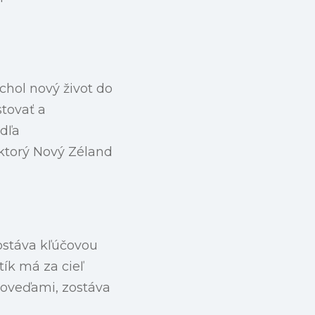
chol nový život do
tovať a
odľa
ktorý Nový Zéland
ostáva kľúčovou
ík má za cieľ
poveďami, zostáva