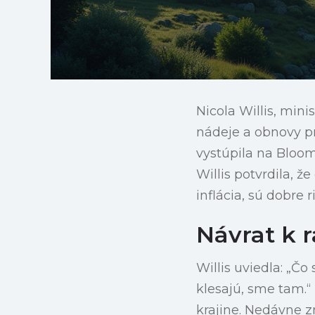
Nicola Willis, min
nádeje a obnovy p
vystúpila na Bloom
Willis potvrdila, 
inflácia, sú dobre
Návrat k r
Willis uviedla: „Č
klesajú, sme tam.
krajine. Nedávne z