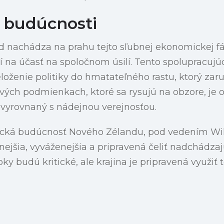
 budúcnosti
d nachádza na prahu tejto sľubnej ekonomickej fá
 na účasť na spoločnom úsilí. Tento spolupracuj
oženie politiky do hmatateľného rastu, ktorý zaru
ivých podmienkach, ktoré sa rysujú na obzore, j
 vyrovnaný s nádejnou verejnosťou.
cká budúcnosť Nového Zélandu, pod vedením Will
ilnejšia, vyváženejšia a pripravená čeliť nadchádz
oky budú kritické, ale krajina je pripravená využi