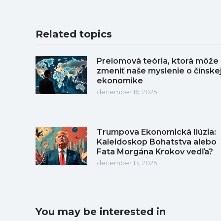
Related topics
Prelomová teória, ktorá môže
zmeniť naše myslenie o čínske
ekonomike
december 16, 2025
Trumpova Ekonomická Ilúzia:
Kaleidoskop Bohatstva alebo
Fata Morgána Krokov vedľa?
december 13, 2025
You may be interested in