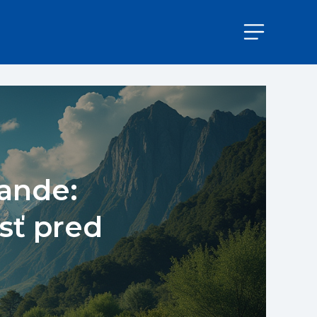
ande:
sť pred