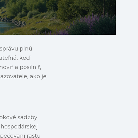
 správu plnú
ateľná, keď
viť a posilniť,
azovatele, ako je
úrokové sadzby
 hospodárskej
zpečovaní rastu