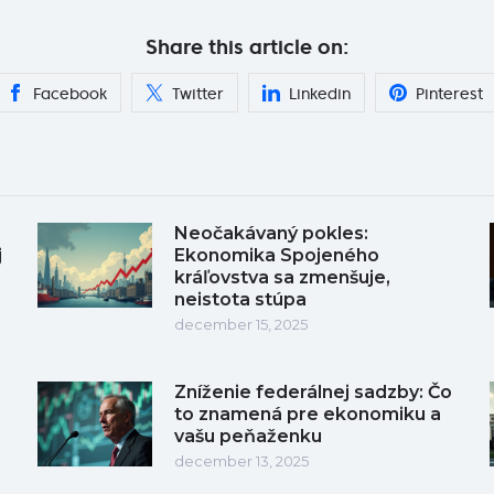
Share this article on:
Facebook
Twitter
Linkedin
Pinterest
Neočakávaný pokles:
j
Ekonomika Spojeného
kráľovstva sa zmenšuje,
neistota stúpa
december 15, 2025
Zníženie federálnej sadzby: Čo
to znamená pre ekonomiku a
vašu peňaženku
december 13, 2025