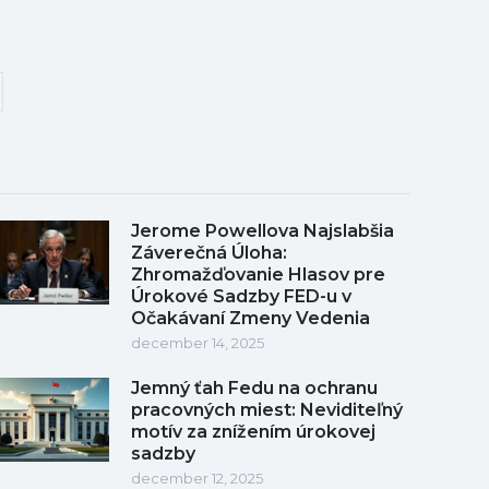
Jerome Powellova Najslabšia
Záverečná Úloha:
Zhromažďovanie Hlasov pre
Úrokové Sadzby FED-u v
Očakávaní Zmeny Vedenia
december 14, 2025
Jemný ťah Fedu na ochranu
pracovných miest: Neviditeľný
motív za znížením úrokovej
sadzby
december 12, 2025