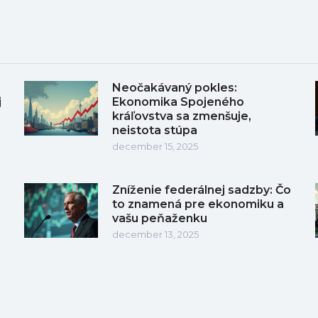
Neočakávaný pokles:
j
Ekonomika Spojeného
kráľovstva sa zmenšuje,
neistota stúpa
december 15, 2025
Zníženie federálnej sadzby: Čo
to znamená pre ekonomiku a
vašu peňaženku
december 13, 2025