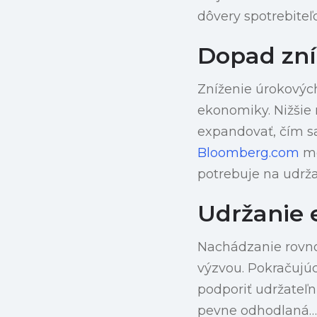
dôvery spotrebiteľo
Dopad zní
Zníženie úrokových
ekonomiky. Nižšie
expandovať, čím sa
Bloomberg.com
mô
potrebuje na udrža
Udržanie
Nachádzanie rovno
výzvou. Pokračujúc
podporiť udržateľ
pevne odhodlaná… 