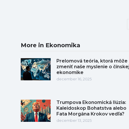
More in Ekonomika
Prelomová teória, ktorá môže
zmeniť naše myslenie o čínske
ekonomike
december 16, 2025
Trumpova Ekonomická Ilúzia:
Kaleidoskop Bohatstva alebo
Fata Morgána Krokov vedľa?
december 13, 2025