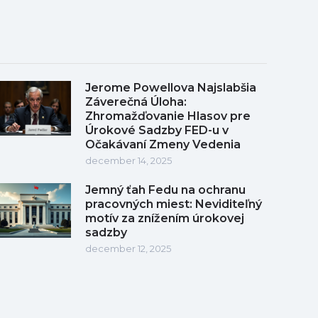
Jerome Powellova Najslabšia
Záverečná Úloha:
Zhromažďovanie Hlasov pre
Úrokové Sadzby FED-u v
Očakávaní Zmeny Vedenia
december 14, 2025
Jemný ťah Fedu na ochranu
pracovných miest: Neviditeľný
motív za znížením úrokovej
sadzby
december 12, 2025