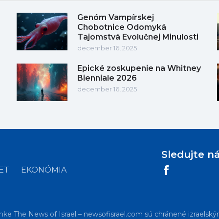
Genóm Vampírskej
Chobotnice Odomyká
Tajomstvá Evolučnej Minulosti
december 16, 2025
Epické zoskupenie na Whitney
Bienniale 2026
december 16, 2025
Sledujte n
ET
EKONÓMIA
nke The News of Israel – newsofisrael.com sú chránené izraelský