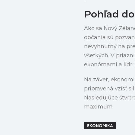
Pohľad do
Ako sa Nový Zélan
občania sú pozvaní
nevyhnutný na prel
všetkých. V priazn
ekonómami a lídri
Na záver, ekonomi
pripravená vzísť s
Nasledujúce štvrťr
maximum.
EKONOMIKA