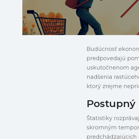
Budúcnosť ekonomi
predpovedajú poma
uskutočnenom agen
nadšenia rastúceho
ktorý zrejme nepri
Postupný 
Štatistiky rozpráv
skromným tempom 1,
predchádzajúcich 