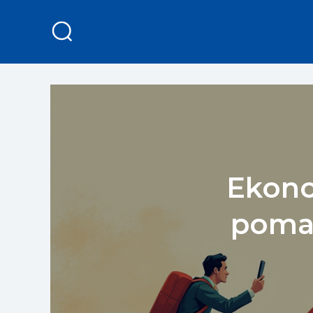
Ekono
pomal