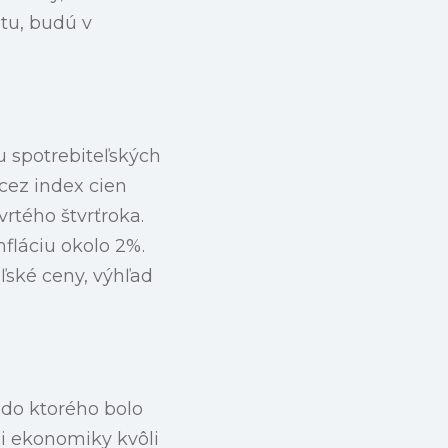
tu, budú v
lu spotrebiteľských
cez index cien
rtého štvrťroka.
nfláciu okolo 2%.
ľské ceny, výhľad
do ktorého bolo
i ekonomiky kvôli