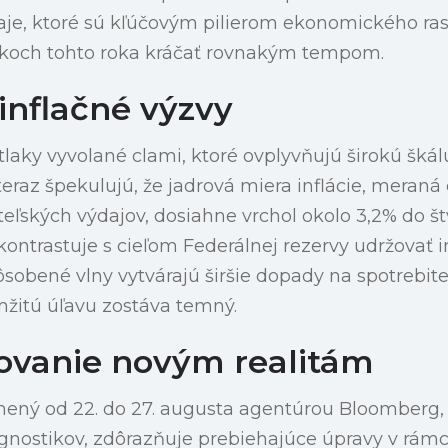
aje, ktoré sú kľúčovým pilierom ekonomického ras
okoch tohto roka kráčať rovnakým tempom.
 inflačné výzvy
 tlaky vyvolané clami, ktoré ovplyvňujú širokú šká
eraz špekulujú, že jadrová miera inflácie, meraná 
eľských výdajov, dosiahne vrchol okolo 3,2% do štv
kontrastuje s cieľom Federálnej rezervy udržovať i
ôsobené vlny vytvárajú širšie dopady na spotrebite
žitú úľavu zostáva temný.
ovanie novým realitám
ený od 22. do 27. augusta agentúrou Bloomberg, 
gnostikov, zdôrazňuje prebiehajúce úpravy v rámc