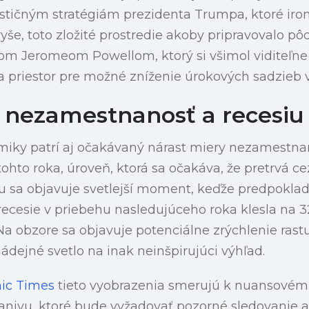
tičným stratégiám prezidenta Trumpa, ktoré iro
yše, toto zložité prostredie akoby pripravovalo p
om Jeromeom Powellom, ktorý si všimol viditeľne 
 priestor pre možné zníženie úrokových sadzieb 
 nezamestnanosť a recesiu
iky patrí aj očakávaný nárast miery nezamestnan
tohto roka, úroveň, ktorá sa očakáva, že pretrvá c
u sa objavuje svetlejší moment, keďže predpokla
cesie v priebehu nasledujúceho roka klesla na 32
Na obzore sa objavuje potenciálne zrýchlenie ras
 nádejné svetlo na inak neinšpirujúci výhľad.
ic Times
tieto vyobrazenia smerujú k nuansové
ivu, ktoré bude vyžadovať pozorné sledovanie a 