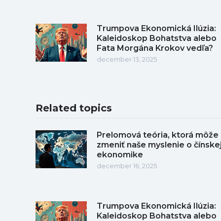
Trumpova Ekonomická Ilúzia:
Kaleidoskop Bohatstva alebo
Fata Morgána Krokov vedľa?
december 13, 2025
Related topics
Prelomová teória, ktorá môže
zmeniť naše myslenie o čínske
ekonomike
december 16, 2025
Trumpova Ekonomická Ilúzia:
Kaleidoskop Bohatstva alebo