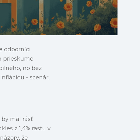
e odborníci
om prieskume
ilného, no bez
nfláciou - scenár,
 by mal rásť
les z 1,4% rastu v
názory, že