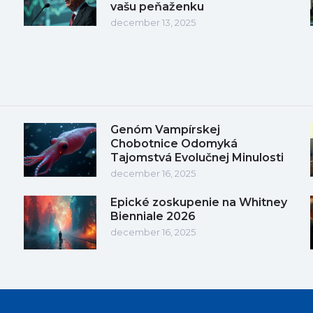
vašu peňaženku
december 13, 2025
Genóm Vampírskej
Chobotnice Odomyká
Tajomstvá Evolučnej Minulosti
december 16, 2025
Epické zoskupenie na Whitney
Bienniale 2026
december 16, 2025