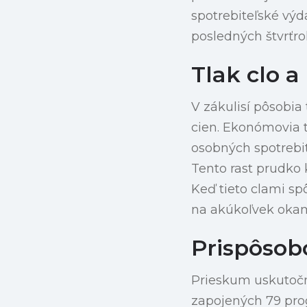
spotrebiteľské výd
posledných štvrťr
Tlak clo a
V zákulisí pôsobia
cien. Ekonómovia t
osobných spotrebit
Tento rast prudko 
Keď tieto clami sp
na akúkoľvek okam
Prispôsob
Prieskum uskutočn
zapojených 79 pro