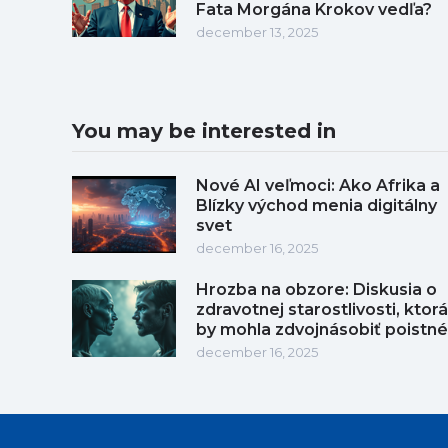
Fata Morgána Krokov vedľa?
december 13, 2025
You may be interested in
Nové AI veľmoci: Ako Afrika a
Blízky východ menia digitálny
svet
december 16, 2025
Hrozba na obzore: Diskusia o
zdravotnej starostlivosti, ktorá
by mohla zdvojnásobiť poistné
december 16, 2025