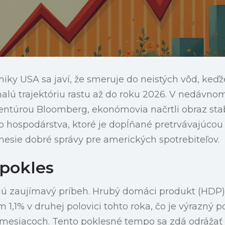
ky USA sa javí, že smeruje do neistých vôd, keďž
lú trajektóriu rastu až do roku 2026. V nedávn
túrou Bloomberg, ekonómovia načrtli obraz stab
 hospodárstva, ktoré je dopĺňané pretrvávajúcou i
nesie dobré správy pre amerických spotrebiteľov.
pokles
ajú zaujímavý príbeh. Hrubý domáci produkt (HDP)
1% v druhej polovici tohto roka, čo je výrazný pok
mesiacoch. Tento poklesné tempo sa zdá odrážať 