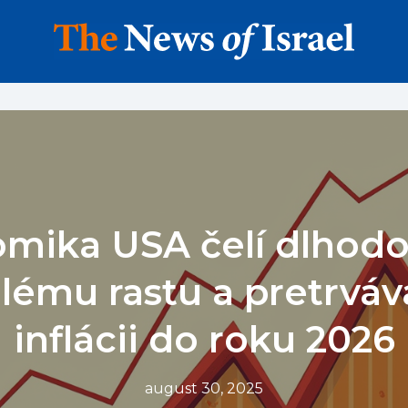
mika USA čelí dlho
ému rastu a pretrváv
inflácii do roku 2026
august 30, 2025