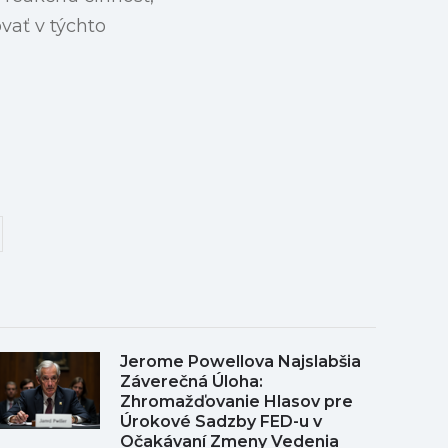
vať v týchto
Jerome Powellova Najslabšia
Záverečná Úloha:
Zhromažďovanie Hlasov pre
Úrokové Sadzby FED-u v
Očakávaní Zmeny Vedenia