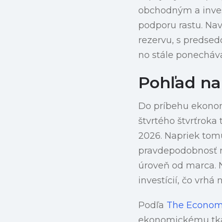
obchodným a inves
podporu rastu. Nav
rezervu, s predsed
no stále ponecháva
Pohľad na
Do príbehu ekonom
štvrtého štvrťroka 
2026. Napriek tom
pravdepodobnosť re
úroveň od marca. 
investícií, čo vrhá
Podľa
The Econom
ekonomickému tkan