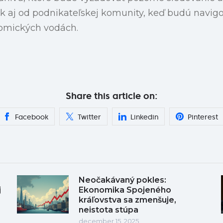
tak aj od podnikateľskej komunity, keď budú navigo
omických vodách.
Share this article on:
Facebook
Twitter
Linkedin
Pinterest
Neočakávaný pokles:
j
Ekonomika Spojeného
kráľovstva sa zmenšuje,
neistota stúpa
december 15, 2025