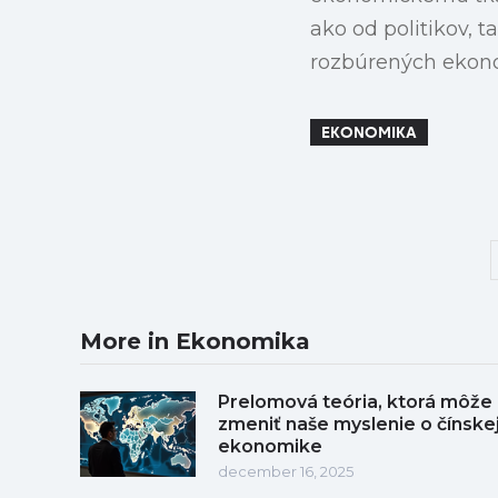
ako od politikov, 
rozbúrených ekon
EKONOMIKA
More in Ekonomika
Prelomová teória, ktorá môže
zmeniť naše myslenie o čínske
ekonomike
december 16, 2025