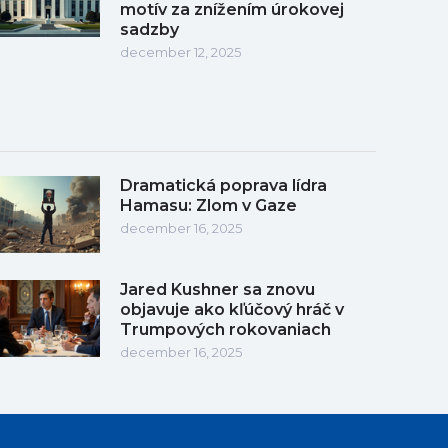
motív za znížením úrokovej
sadzby
december 12, 2025
Dramatická poprava lídra
Hamasu: Zlom v Gaze
december 16, 2025
Jared Kushner sa znovu
objavuje ako kľúčový hráč v
Trumpových rokovaniach
december 16, 2025