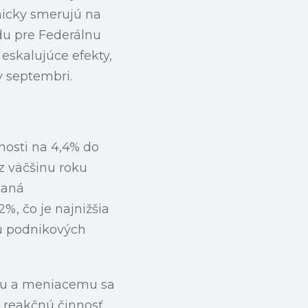
nicky smerujú na
ôdu pre Federálnu
eskalujúce efekty,
v septembri.
osti na 4,4% do
ez väčšinu roku
daná
%, čo je najnižšia
tu podnikových
mu a meniacemu sa
reakčnú činnosť,