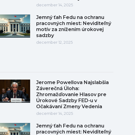
december 14, 2025
Jemný ťah Fedu na ochranu
pracovných miest: Neviditeľný
motív za znížením úrokovej
sadzby
december 12, 2025
Jerome Powellova Najslabšia
Záverečná Úloha:
Zhromažďovanie Hlasov pre
Úrokové Sadzby FED-u v
Očakávaní Zmeny Vedenia
december 14, 2025
Jemný ťah Fedu na ochranu
pracovných miest: Neviditeľný