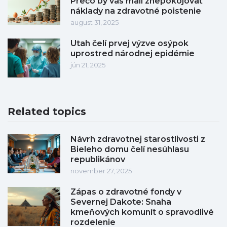
Prečo by vás mali znepokojovať
náklady na zdravotné poistenie
august 31, 2025
Utah čelí prvej výzve osýpok
uprostred národnej epidémie
jún 21, 2025
Related topics
Návrh zdravotnej starostlivosti z
Bieleho domu čelí nesúhlasu
republikánov
november 27, 2025
Zápas o zdravotné fondy v
Severnej Dakote: Snaha
kmeňových komunít o spravodlivé
rozdelenie