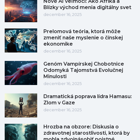
Nové AI veľmoci: Ako Afrika a
Blízky východ menia digitálny svet
december 16, 2025
Prelomová teória, ktorá môže
zmeniť naše myslenie o čínskej
ekonomike
december 16, 2025
Genóm Vampírskej Chobotnice
Odomyká Tajomstvá Evolučnej
Minulosti
december 16, 2025
Dramatická poprava lídra Hamasu:
Zlom v Gaze
december 16, 2025
Hrozba na obzore: Diskusia o
zdravotnej starostlivosti, ktorá by
mohla zdvojnásobiť poistné