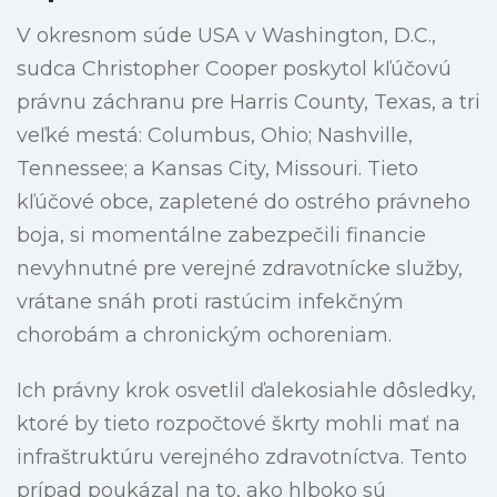
V okresnom súde USA v Washington, D.C.,
sudca Christopher Cooper poskytol kľúčovú
právnu záchranu pre Harris County, Texas, a tri
veľké mestá: Columbus, Ohio; Nashville,
Tennessee; a Kansas City, Missouri. Tieto
kľúčové obce, zapletené do ostrého právneho
boja, si momentálne zabezpečili financie
nevyhnutné pre verejné zdravotnícke služby,
vrátane snáh proti rastúcim infekčným
chorobám a chronickým ochoreniam.
Ich právny krok osvetlil ďalekosiahle dôsledky,
ktoré by tieto rozpočtové škrty mohli mať na
infraštruktúru verejného zdravotníctva. Tento
prípad poukázal na to, ako hlboko sú