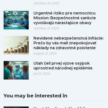
október 25, 2025
Urgentné riziko pre nemocnicu
Mission: Bezpečnostné sankcie
vyvolávajú narastajúce obavy
október 21, 2025
Nevidené nebezpečenstvá inflácie:
Prečo by vás mali znepokojovať
náklady na zdravotné poistenie
august 31, 2025
Utah čelí prvej výzve osýpok
uprostred národnej epidémie
jún 21, 2025
You may be interested in