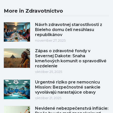
More in Zdravotníctvo
Návrh zdravotnej starostlivosti z
Bieleho domu čelí nesúhlasu
republikánov
november 27, 2025
Zápas o zdravotné fondy v
Severnej Dakote: Snaha
kmeňových komunít o spravodlivé
rozdelenie
október 25, 2025
Urgentné riziko pre nemocnicu
Mission: Bezpečnostné sankcie
vyvolávajú narastajúce obavy
október 21, 2025
Nevidené nebezpečenstvá inflácie: