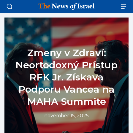
Zmeny v Zdraví:
Neortodoxný Prístup
RFK Jr. Získava
Podporu Vancea na
MAHA Summite
november 15, 2025