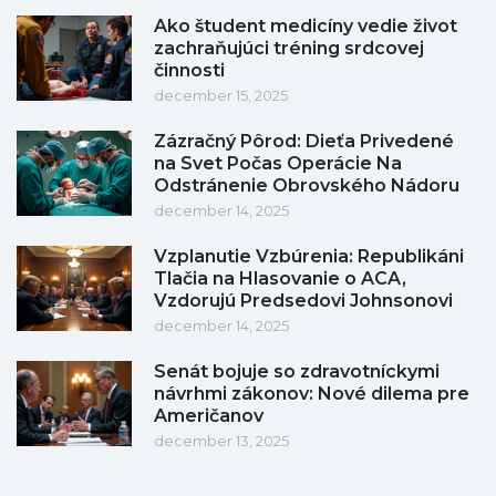
Ako študent medicíny vedie život
zachraňujúci tréning srdcovej
činnosti
december 15, 2025
Zázračný Pôrod: Dieťa Privedené
na Svet Počas Operácie Na
Odstránenie Obrovského Nádoru
december 14, 2025
Vzplanutie Vzbúrenia: Republikáni
Tlačia na Hlasovanie o ACA,
Vzdorujú Predsedovi Johnsonovi
december 14, 2025
Senát bojuje so zdravotníckymi
návrhmi zákonov: Nové dilema pre
Američanov
december 13, 2025