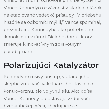
V inšpiratívnom rozhovore pri krbe vyzdvihol
Vance Kennedyo odvážnosť v kladení otázok
na etablované vedecké prístupy. “V priebehu
histórie sa odborníci mýlili,” Vance spomínal,
prezentujúc Kennedyho ako potrebného
ikonoklastu v rámci Bieleho domu, ktorý
smeruje k inovatívnym zdravotným
paradigmám.
Polarizujúci Katalyzátor
Kennedyho rušivý prístup, vrátane jeho
skepticizmu voči vakcínam, ho stavia ako
kontroverznú, ale vplyvnú silu. Ako opísal
Vance, Kennedy predstavuje vzdor voči
byrokratickej inécii, zhodujúci sa s