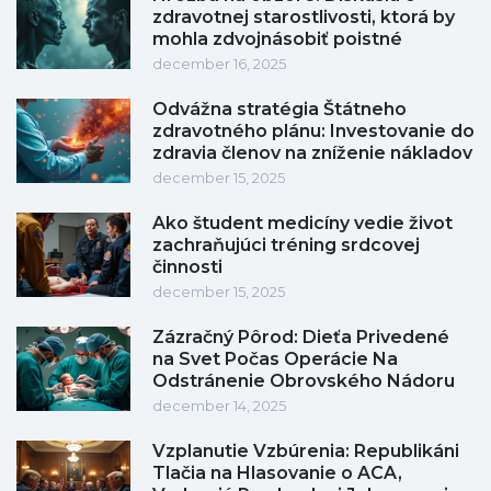
zdravotnej starostlivosti, ktorá by
mohla zdvojnásobiť poistné
december 16, 2025
Odvážna stratégia Štátneho
zdravotného plánu: Investovanie do
zdravia členov na zníženie nákladov
december 15, 2025
Ako študent medicíny vedie život
zachraňujúci tréning srdcovej
činnosti
december 15, 2025
Zázračný Pôrod: Dieťa Privedené
na Svet Počas Operácie Na
Odstránenie Obrovského Nádoru
december 14, 2025
Vzplanutie Vzbúrenia: Republikáni
Tlačia na Hlasovanie o ACA,