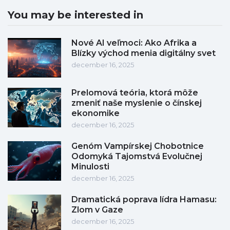
You may be interested in
Nové AI veľmoci: Ako Afrika a
Blízky východ menia digitálny svet
december 16, 2025
Prelomová teória, ktorá môže
zmeniť naše myslenie o čínskej
ekonomike
december 16, 2025
Genóm Vampírskej Chobotnice
Odomyká Tajomstvá Evolučnej
Minulosti
december 16, 2025
Dramatická poprava lídra Hamasu:
Zlom v Gaze
december 16, 2025