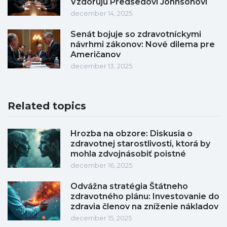
Vzdorujú Predsedovi Johnsonovi
december 14, 2025
Senát bojuje so zdravotníckymi
návrhmi zákonov: Nové dilema pre
Američanov
december 13, 2025
Related topics
Hrozba na obzore: Diskusia o
zdravotnej starostlivosti, ktorá by
mohla zdvojnásobiť poistné
december 16, 2025
Odvážna stratégia Štátneho
zdravotného plánu: Investovanie do
zdravia členov na zníženie nákladov
december 15, 2025