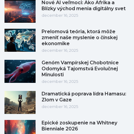
Nové AI veľmoci: Ako Afrika a
Blízky východ menia digitálny svet
december 16, 2025
Prelomová teória, ktorá môže
zmeniť naše myslenie o čínskej
ekonomike
december 16, 2025
Genóm Vampírskej Chobotnice
Odomyká Tajomstvá Evolučnej
Minulosti
december 16, 2025
Dramatická poprava lídra Hamasu:
Zlom v Gaze
december 16, 2025
Epické zoskupenie na Whitney
Bienniale 2026