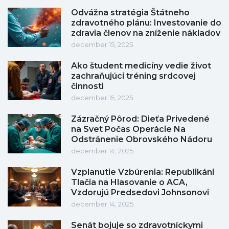
Odvážna stratégia Štátneho
zdravotného plánu: Investovanie do
zdravia členov na zníženie nákladov
december 15, 2025
Ako študent medicíny vedie život
zachraňujúci tréning srdcovej
činnosti
december 15, 2025
Zázračný Pôrod: Dieťa Privedené
na Svet Počas Operácie Na
Odstránenie Obrovského Nádoru
december 14, 2025
Vzplanutie Vzbúrenia: Republikáni
Tlačia na Hlasovanie o ACA,
Vzdorujú Predsedovi Johnsonovi
december 14, 2025
Senát bojuje so zdravotníckymi