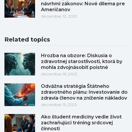
návrhmi zákonov: Nové dilema pre
Američanov
december 13, 2025
Related topics
Hrozba na obzore: Diskusia o
zdravotnej starostlivosti, ktorá by
mohla zdvojnásobiť poistné
december 16, 2025
Odvážna stratégia Štátneho
zdravotného plánu: Investovanie do
zdravia členov na zníženie nákladov
december 15, 2025
Ako študent medicíny vedie život
zachraňujúci tréning srdcovej
činnosti