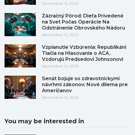
december 15, 2025
Zázračný Pôrod: Dieťa Privedené
na Svet Počas Operácie Na
Odstránenie Obrovského Nádoru
december 14, 2025
Vzplanutie Vzbúrenia: Republikáni
Tlačia na Hlasovanie o ACA,
Vzdorujú Predsedovi Johnsonovi
december 14, 2025
Senát bojuje so zdravotníckymi
návrhmi zákonov: Nové dilema pre
Američanov
december 13, 2025
You may be interested in