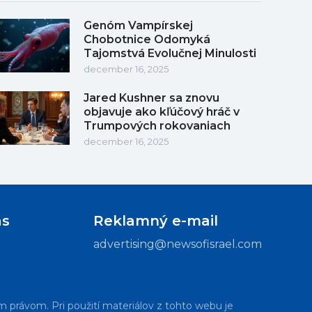
Genóm Vampírskej
Chobotnice Odomyká
Tajomstvá Evolučnej Minulosti
december 16, 2025
Jared Kushner sa znovu
objavuje ako kľúčový hráč v
Trumpových rokovaniach
december 16, 2025
ás
Reklamný e-mail
advertising@newsofisrael.com
m právom. Pri použití materiálov z tohto webu je