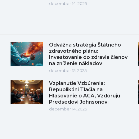
december 14, 2025
Odvážna stratégia Štátneho
zdravotného plánu:
Investovanie do zdravia členov
na zníženie nákladov
december 15, 2025
Vzplanutie Vzbúrenia:
Republikáni Tlačia na
Hlasovanie o ACA, Vzdorujú
Predsedovi Johnsonovi
december 14, 2025