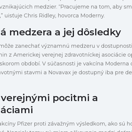
 vznikajúcich medzier. “Pracujeme na tom, aby sm
” uisťuje Chris Ridley, hovorca Moderny.
á medzera a jej dôsledky
ôže zanechať významnú medzeru v dostupnosti v
n z Americkej verejnej zdravotníckej asociácie o
skorom období. V súčasnosti je vakcína Modern
ravotnými stavmi a Novavax je dostupný iba pre det
 verejnými pocitmi a
áciami
kcíny Pfizer proti závažným výsledkom, ako sú ho