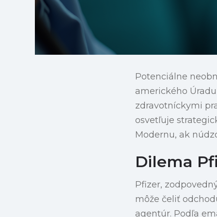
Potenciálne neobno
amerického Úradu p
zdravotníckymi pr
osvetľuje strategi
Modernu, ak núdzo
Dilema Pf
Pfizer, zodpovedný
môže čeliť odchodu
agentúr. Podľa em