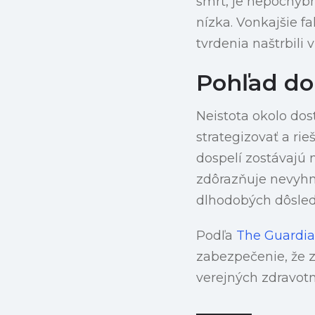
smrť, je nepochyb
nízka. Vonkajšie f
tvrdenia naštrbili
Pohľad do
Neistota okolo dos
strategizovať a rie
dospelí zostávajú n
zdôrazňuje nevyhn
dlhodobých dôsled
Podľa
The Guardi
zabezpečenie, že z
verejných zdravot