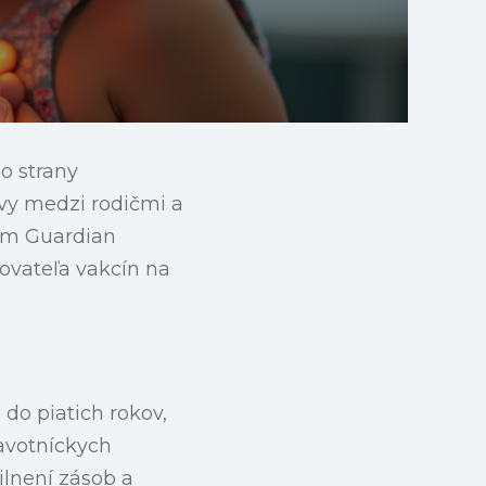
o strany
avy medzi rodičmi a
kom Guardian
tovateľa vakcín na
do piatich rokov,
ravotníckych
lnení zásob a