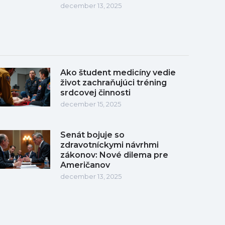
december 13, 2025
Ako študent medicíny vedie
život zachraňujúci tréning
srdcovej činnosti
december 15, 2025
Senát bojuje so
zdravotníckymi návrhmi
zákonov: Nové dilema pre
Američanov
december 13, 2025