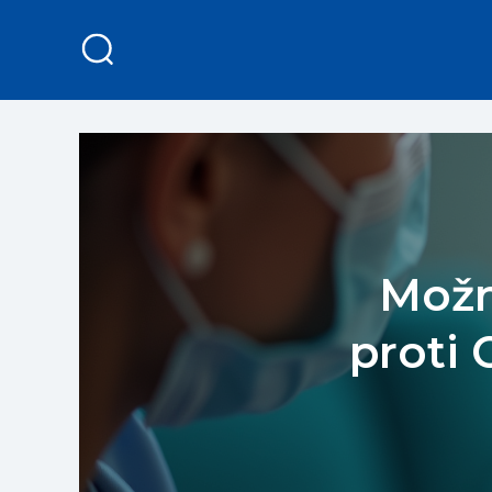
Možn
proti 