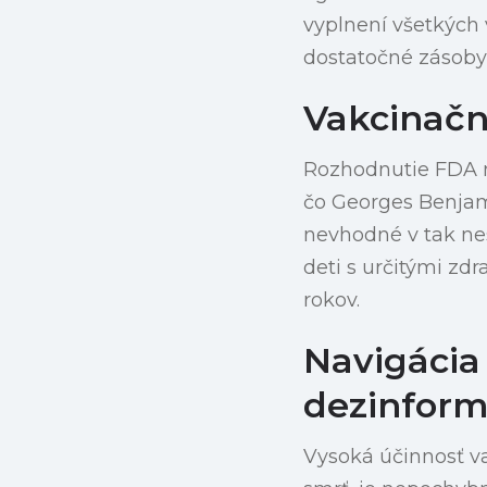
vyplnení všetkých
dostatočné zásoby,
Vakcinačn
Rozhodnutie FDA m
čo Georges Benjami
nevhodné v tak ne
deti s určitými zd
rokov.
Navigácia
dezinform
Vysoká účinnosť va