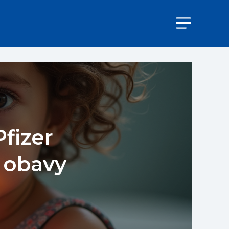
fizer
a obavy