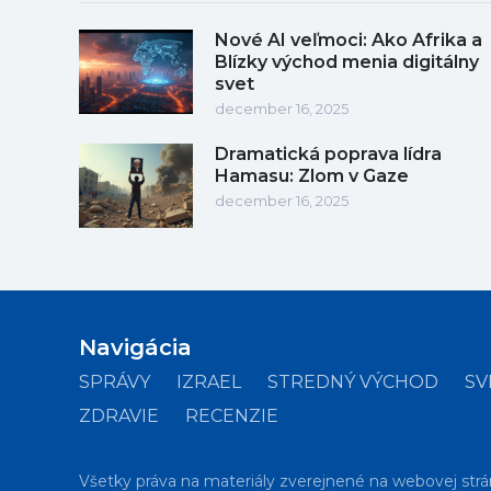
Nové AI veľmoci: Ako Afrika a
Blízky východ menia digitálny
svet
december 16, 2025
Dramatická poprava lídra
Hamasu: Zlom v Gaze
december 16, 2025
Navigácia
SPRÁVY
IZRAEL
STREDNÝ VÝCHOD
SV
ZDRAVIE
RECENZIE
Všetky práva na materiály zverejnené na webovej strá