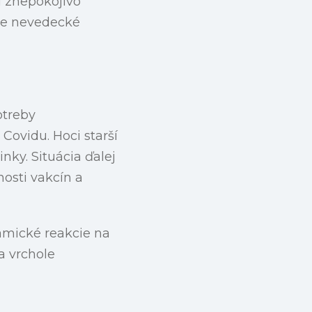
i znepokojivo
ace nevedecké
otreby
 Covidu. Hoci starší
inky. Situácia ďalej
osti vakcín a
amické reakcie na
a vrchole