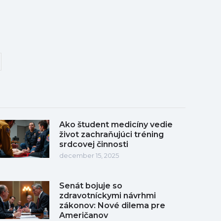
Ako študent medicíny vedie
život zachraňujúci tréning
srdcovej činnosti
december 15, 2025
Senát bojuje so
zdravotníckymi návrhmi
zákonov: Nové dilema pre
Američanov