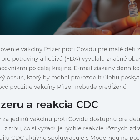
venie vakcíny Pfizer proti Covidu pre malé deti z
re potraviny a liečivá (FDA) vyvolalo značné ob
acovníkmi po celej krajine. E-mail získaný denní
cký posun, ktorý by mohol prerozdeliť úlohu posky
vé použitie vakcíny Pfizer nebude predĺžené.
izeru a reakcia CDC
 za jedinú vakcínu proti Covidu dostupnú pre deti 
 z trhu, čo si vyžaduje rýchle reakcie rôznych zd
ailu CDC aktívne spolupracuje s Modernou na posi