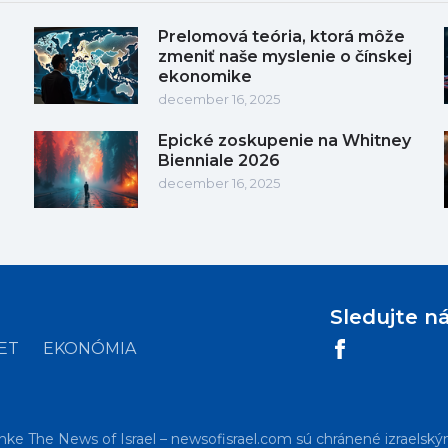
Prelomová teória, ktorá môže
zmeniť naše myslenie o čínskej
ekonomike
december 16, 2025
Epické zoskupenie na Whitney
Bienniale 2026
december 16, 2025
Sledujte n
ET
EKONÓMIA
nke The News of Israel – newsofisrael.com sú chránené izraelský