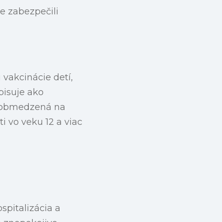
e zabezpečili
akcinácie detí,
pisuje ako
a obmedzená na
i vo veku 12 a viac
spitalizácia a