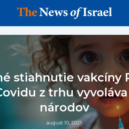
é stiahnutie vakcíny P
Covidu z trhu vyvoláv
národov
august 10, 2025