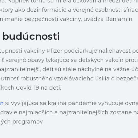
ná. Napriek tomu sú miera očkovania medzi deťm
aktory ako dezinformácie a verejné osobnosti šíri
 vnímanie bezpečnosti vakcíny, uvádza Benjamin.
 budúcnosti
tupnosti vakcíny Pfizer podčiarkuje naliehavosť p
šiť verejné obavy týkajúce sa detských vakcín proti
ajzraniteľnejší, deti sú stále náchylné na vážne úč
utnosť robustného vzdelávacieho úsilia o bezpečn
koch Covid-19 na deti.
an
si vyvíjajúca sa krajina pandémie vynucuje dyn
dravie najmladších a najzraniteľnejších zostane n
ných programov.