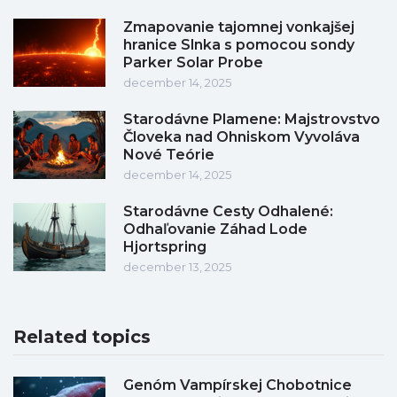
Zmapovanie tajomnej vonkajšej
hranice Slnka s pomocou sondy
Parker Solar Probe
december 14, 2025
Starodávne Plamene: Majstrovstvo
Človeka nad Ohniskom Vyvoláva
Nové Teórie
december 14, 2025
Starodávne Cesty Odhalené:
Odhaľovanie Záhad Lode
Hjortspring
december 13, 2025
Related topics
Genóm Vampírskej Chobotnice