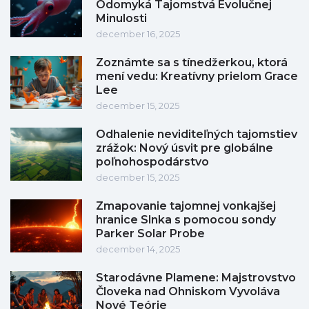
Odomyká Tajomstvá Evolučnej
Minulosti
december 16, 2025
Zoznámte sa s tínedžerkou, ktorá
mení vedu: Kreatívny prielom Grace
Lee
december 15, 2025
Odhalenie neviditeľných tajomstiev
zrážok: Nový úsvit pre globálne
poľnohospodárstvo
december 15, 2025
Zmapovanie tajomnej vonkajšej
hranice Slnka s pomocou sondy
Parker Solar Probe
december 14, 2025
Starodávne Plamene: Majstrovstvo
Človeka nad Ohniskom Vyvoláva
Nové Teórie