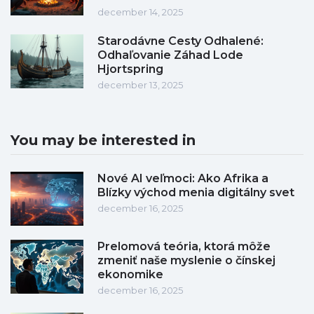
december 14, 2025
Starodávne Cesty Odhalené:
Odhaľovanie Záhad Lode
Hjortspring
december 13, 2025
You may be interested in
Nové AI veľmoci: Ako Afrika a
Blízky východ menia digitálny svet
december 16, 2025
Prelomová teória, ktorá môže
zmeniť naše myslenie o čínskej
ekonomike
december 16, 2025