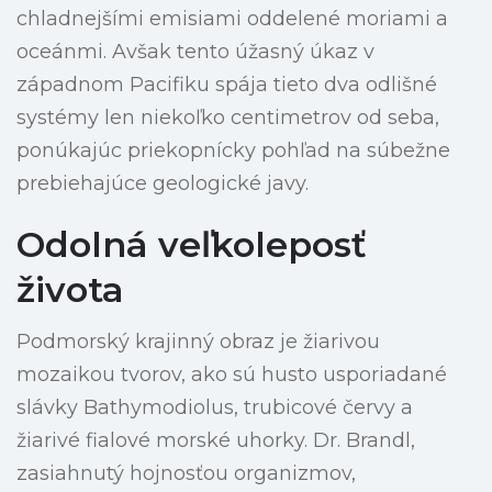
chladnejšími emisiami oddelené moriami a
oceánmi. Avšak tento úžasný úkaz v
západnom Pacifiku spája tieto dva odlišné
systémy len niekoľko centimetrov od seba,
ponúkajúc priekopnícky pohľad na súbežne
prebiehajúce geologické javy.
Odolná veľkoleposť
života
Podmorský krajinný obraz je žiarivou
mozaikou tvorov, ako sú husto usporiadané
slávky Bathymodiolus, trubicové červy a
žiarivé fialové morské uhorky. Dr. Brandl,
zasiahnutý hojnosťou organizmov,