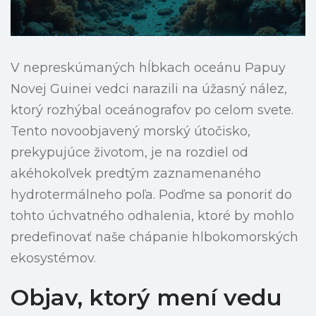
V nepreskúmaných hĺbkach oceánu Papuy
Novej Guinei vedci narazili na úžasný nález,
ktorý rozhýbal oceánografov po celom svete.
Tento novoobjavený morský útočisko,
prekypujúce životom, je na rozdiel od
akéhokoľvek predtým zaznamenaného
hydrotermálneho poľa. Poďme sa ponoriť do
tohto úchvatného odhalenia, ktoré by mohlo
predefinovať naše chápanie hlbokomorských
ekosystémov.
Objav, ktorý mení vedu