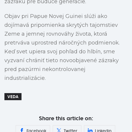
zázraku pre budúce generácie.
Objav pri Papue Novej Guinei slúži ako
dojímavá pripomienka skrytých tajomstiev
Zeme a jemnej rovnováhy života, ktorá
pretrváva uprostred náročných podmienok.
Keď svet upiera svoj pohľad do hlbín, sme
vyzvaní chrániť tieto novoobjavené zázraky
pred pazúrmi nekontrolovanej
industrializácie.
VEDA
Share this article on:
Facebook
Twitter
Linkedin