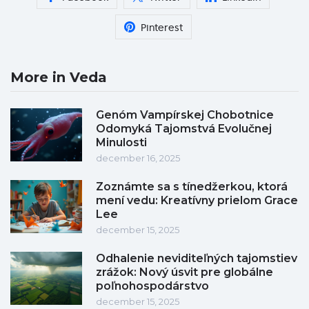
Pinterest
More in Veda
Genóm Vampírskej Chobotnice
Odomyká Tajomstvá Evolučnej
Minulosti
december 16, 2025
Zoznámte sa s tínedžerkou, ktorá
mení vedu: Kreatívny prielom Grace
Lee
december 15, 2025
Odhalenie neviditeľných tajomstiev
zrážok: Nový úsvit pre globálne
poľnohospodárstvo
december 15, 2025