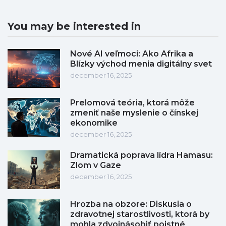
You may be interested in
Nové AI veľmoci: Ako Afrika a
Blízky východ menia digitálny svet
december 16, 2025
Prelomová teória, ktorá môže
zmeniť naše myslenie o čínskej
ekonomike
december 16, 2025
Dramatická poprava lídra Hamasu:
Zlom v Gaze
december 16, 2025
Hrozba na obzore: Diskusia o
zdravotnej starostlivosti, ktorá by
mohla zdvojnásobiť poistné