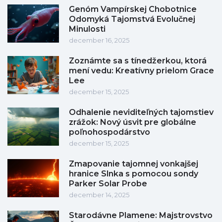
Genóm Vampírskej Chobotnice
Odomyká Tajomstvá Evolučnej
Minulosti
december 16, 2025
Zoznámte sa s tínedžerkou, ktorá
mení vedu: Kreatívny prielom Grace
Lee
december 15, 2025
Odhalenie neviditeľných tajomstiev
zrážok: Nový úsvit pre globálne
poľnohospodárstvo
december 15, 2025
Zmapovanie tajomnej vonkajšej
hranice Slnka s pomocou sondy
Parker Solar Probe
december 14, 2025
Starodávne Plamene: Majstrovstvo