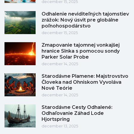
december 15, 2025
Odhalenie neviditeľných tajomstiev
zrážok: Nový úsvit pre globálne
poľnohospodárstvo
december 15, 2025
Zmapovanie tajomnej vonkajšej
hranice Slnka s pomocou sondy
Parker Solar Probe
december 14, 2025
Starodávne Plamene: Majstrovstvo
Človeka nad Ohniskom Vyvoláva
Nové Teórie
december 14, 2025
Starodávne Cesty Odhalené:
Odhaľovanie Záhad Lode
Hjortspring
december 13, 2025