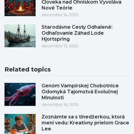
Človeka nad Ohniskom Vyvoláva
Nové Teórie
december 14, 2025
Starodávne Cesty Odhalené:
Odhaľovanie Záhad Lode
Hjortspring
december 13, 2025
Related topics
Genóm Vampírskej Chobotnice
Odomyká Tajomstvá Evolučnej
Minulosti
december 16, 2025
Zoznámte sa s tínedžerkou, ktorá
mení vedu: Kreatívny prielom Grace
Lee