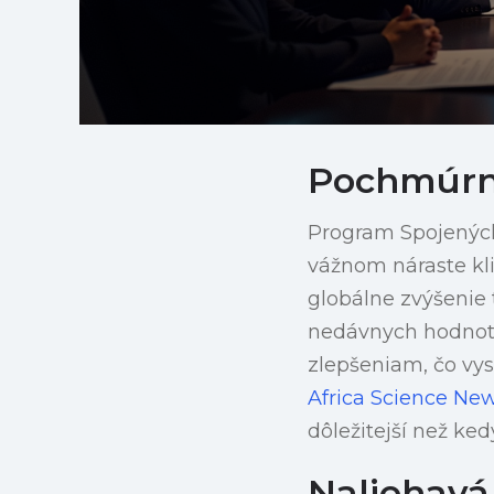
Pochmúrn
Program Spojených
vážnom náraste kl
globálne zvýšenie 
nedávnych hodnoten
zlepšeniam, čo vy
Africa Science Ne
dôležitejší než ke
Naliehavá 