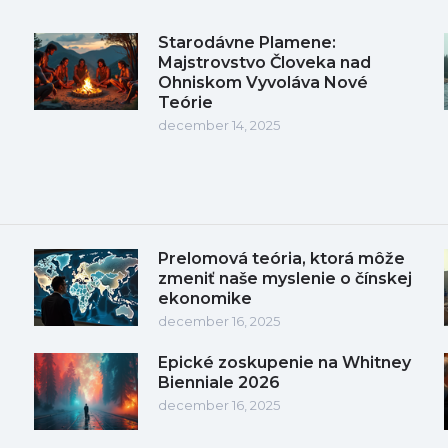
Starodávne Plamene:
Majstrovstvo Človeka nad
Ohniskom Vyvoláva Nové
Teórie
december 14, 2025
Prelomová teória, ktorá môže
zmeniť naše myslenie o čínskej
ekonomike
december 16, 2025
Epické zoskupenie na Whitney
Bienniale 2026
december 16, 2025