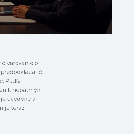
né varovanie o
e predpokladané
é. Podľa
 len k nepatrným
 je uvedené v
 je teraz