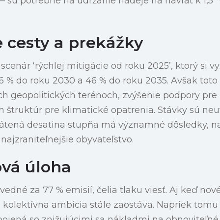
sú potrebné na udržanie nádeje na návrat k 1,5 
 cesty a prekážky
scenár ‘rýchlej mitigácie od roku 2025’, ktorý si 
26 % do roku 2030 a 46 % do roku 2035. Avšak tot
ých geopolitických terénoch, zvýšenie podpory pre 
h štruktúr pre klimatické opatrenia. Stávky sú neu
átená desatina stupňa má významné dôsledky, n
najzraniteľnejšie obyvateľstvo.
ová úloha
vedné za 77 % emisií, čelia tlaku viesť. Aj keď nov
, kolektívna ambícia stále zaostáva. Napriek tomu
pojená so znižujúcimi sa nákladmi na obnoviteľné