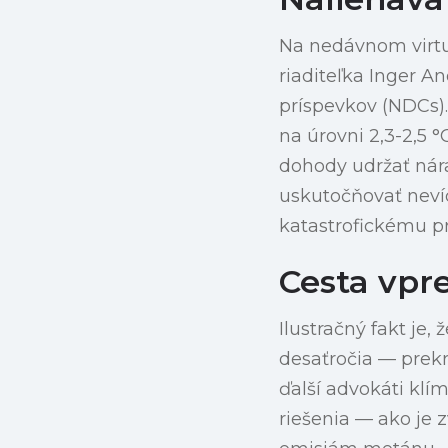
Na nedávnom virtu
riaditeľka Inger 
príspevkov (NDCs)
na úrovni 2,3-2,5 °
dohody udržať nára
uskutočňovať nevíd
katastrofickému p
Cesta vpr
Ilustračný fakt je
desaťročia — prekr
ďalší advokáti klímy
riešenia — ako je 