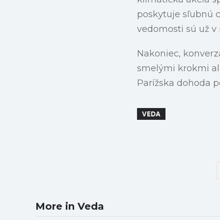
poskytuje sľubnú c
vedomosti sú už v 
Nakoniec, konverzá
smelými krokmi al
Parížska dohoda pon
VEDA
More in Veda