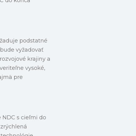
°C do konca
vyžaduje podstatné
o bude vyžadovať
rozvojové krajiny a
veriteľne vysoké,
ajmä pre
é NDC s cieľmi do
 zrýchlená
 technológie