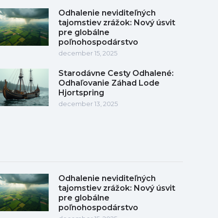
Odhalenie neviditeľných
tajomstiev zrážok: Nový úsvit
pre globálne
poľnohospodárstvo
december 15, 2025
Starodávne Cesty Odhalené:
Odhaľovanie Záhad Lode
Hjortspring
december 13, 2025
Odhalenie neviditeľných
tajomstiev zrážok: Nový úsvit
pre globálne
poľnohospodárstvo