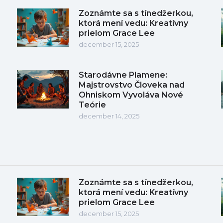
Zoznámte sa s tínedžerkou,
ktorá mení vedu: Kreatívny
prielom Grace Lee
december 15, 2025
Starodávne Plamene:
Majstrovstvo Človeka nad
Ohniskom Vyvoláva Nové
Teórie
december 14, 2025
Zoznámte sa s tínedžerkou,
ktorá mení vedu: Kreatívny
prielom Grace Lee
december 15, 2025