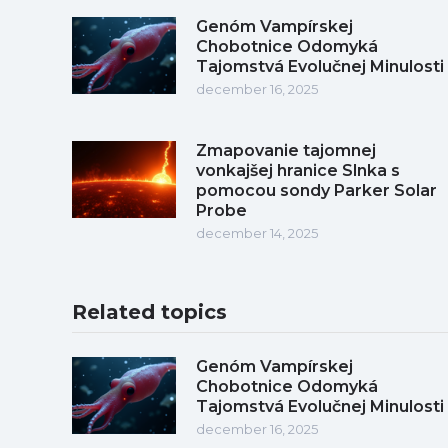
Genóm Vampírskej
Chobotnice Odomyká
Tajomstvá Evolučnej Minulosti
december 16, 2025
Zmapovanie tajomnej
vonkajšej hranice Slnka s
pomocou sondy Parker Solar
Probe
december 14, 2025
Related topics
Genóm Vampírskej
Chobotnice Odomyká
Tajomstvá Evolučnej Minulosti
december 16, 2025