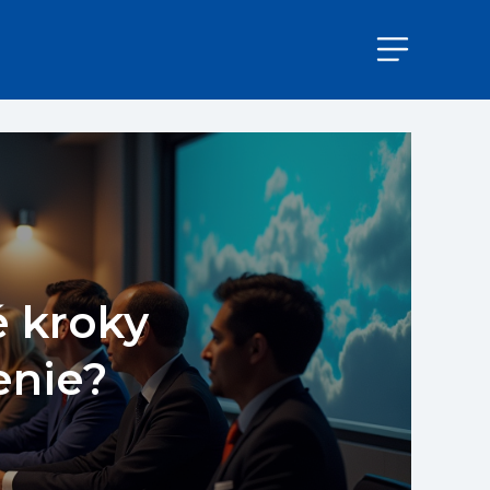
é kroky
enie?