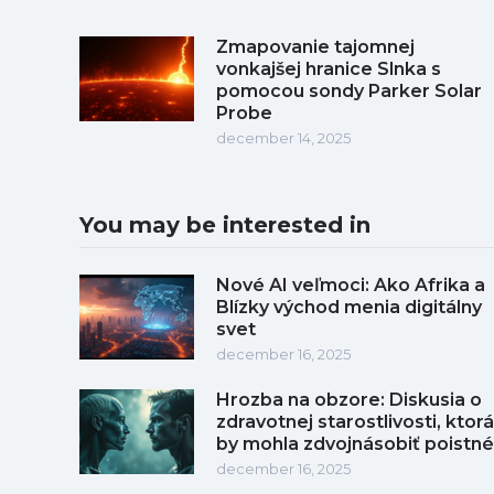
Zmapovanie tajomnej
vonkajšej hranice Slnka s
pomocou sondy Parker Solar
Probe
december 14, 2025
You may be interested in
Nové AI veľmoci: Ako Afrika a
Blízky východ menia digitálny
svet
december 16, 2025
Hrozba na obzore: Diskusia o
zdravotnej starostlivosti, ktorá
by mohla zdvojnásobiť poistné
december 16, 2025