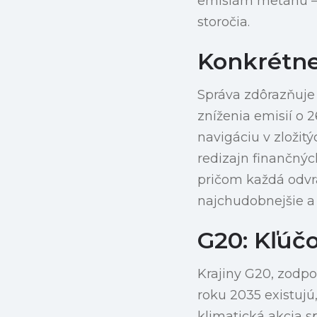
emisiám metánu — 
storočia.
Konkrétne
Správa zdôrazňuje 
zníženia emisií o 
navigáciu v zložit
redizajn finančnýc
pričom každá odvr
najchudobnejšie a 
G20: Kľúč
Krajiny G20, zodpo
roku 2035 existujú
klimatická akcia s