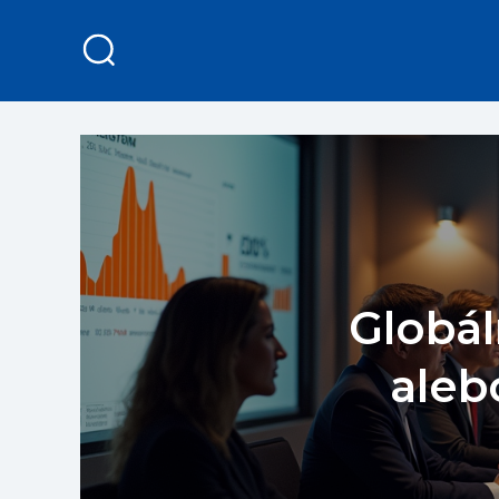
Globál
aleb