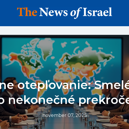
ne otepľovanie: Smel
o nekonečné prekroč
november 07, 2025