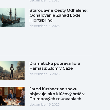
december 15, 2025
Starodávne Cesty Odhalené:
Odhaľovanie Záhad Lode
Hjortspring
december 13, 2025
Dramatická poprava lídra
Hamasu: Zlom v Gaze
december 16, 2025
Jared Kushner sa znovu
objavuje ako kľúčový hráč v
Trumpových rokovaniach
december 16, 2025