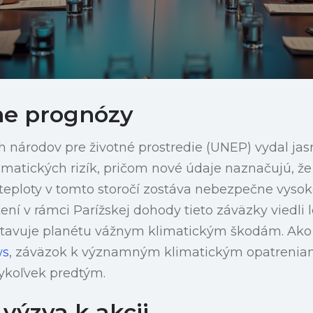
e prognózy
 národov pre životné prostredie (UNEP) vydal jas
imatických rizík, pričom nové údaje naznačujú, ž
teploty v tomto storočí zostáva nebezpečne vysok
í v rámci Parížskej dohody tieto záväzky viedli
stavuje planétu vážnym klimatickým škodám. Ako
ws
, záväzok k významným klimatickým opatreniam
dykoľvek predtým.
výzva k akcii