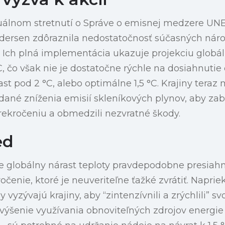
álnom stretnutí o Správe o emisnej medzere UN
Andersen zdôraznila nedostatočnosť súčasných ná
. Ich plná implementácia ukazuje projekciu globá
C, čo však nie je dostatočne rýchle na dosiahnutie 
st pod 2 °C, alebo optimálne 1,5 °C. Krajiny teraz
ané zníženia emisií skleníkových plynov, aby zabr
rekročeniu a obmedzili nezvratné škody.
ed
, že globálny nárast teploty pravdepodobne presiahn
očenie, ktoré je neuveriteľne ťažké zvrátiť. Napr
 vyzývajú krajiny, aby “zintenzívnili a zrýchlili” sv
zvýšenie využívania obnoviteľných zdrojov energie 