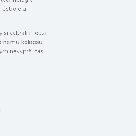
nástroje a
 si vybrali medzi
álnemu kolapsu.
kým nevyprší čas.