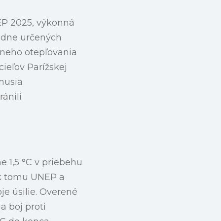
EP 2025, výkonná
rodne určených
lneho otepľovania
cieľov Parížskej
 musia
ánili
e 1,5 °C v priebehu
iek tomu UNEP a
oje úsilie. Overené
a boj proti