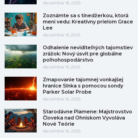
december 16, 2025
Zoznámte sa s tínedžerkou, ktorá
mení vedu: Kreatívny prielom Grace
Lee
december 15, 2025
Odhalenie neviditeľných tajomstiev
zrážok: Nový úsvit pre globálne
poľnohospodárstvo
december 15, 2025
Zmapovanie tajomnej vonkajšej
hranice Slnka s pomocou sondy
Parker Solar Probe
december 14, 2025
Starodávne Plamene: Majstrovstvo
Človeka nad Ohniskom Vyvoláva
Nové Teórie
december 14, 2025