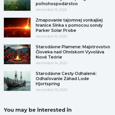
poľnohospodárstvo
december 15, 2025
Zmapovanie tajomnej vonkajšej
hranice Slnka s pomocou sondy
Parker Solar Probe
december 14, 2025
Starodávne Plamene: Majstrovstvo
Človeka nad Ohniskom Vyvoláva
Nové Teórie
december 14, 2025
Starodávne Cesty Odhalené:
Odhaľovanie Záhad Lode
Hjortspring
december 13, 2025
You may be interested in