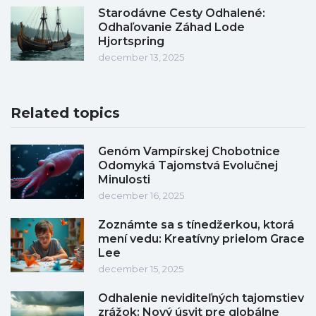
Starodávne Cesty Odhalené:
Odhaľovanie Záhad Lode
Hjortspring
december 13, 2025
Related topics
Genóm Vampírskej Chobotnice
Odomyká Tajomstvá Evolučnej
Minulosti
december 16, 2025
Zoznámte sa s tínedžerkou, ktorá
mení vedu: Kreatívny prielom Grace
Lee
december 15, 2025
Odhalenie neviditeľných tajomstiev
zrážok: Nový úsvit pre globálne