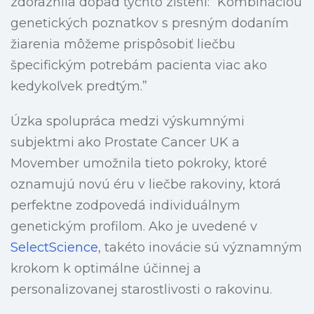
zdôraznila dopad týchto zistení: “Kombináciou
genetických poznatkov s presným dodaním
žiarenia môžeme prispôsobiť liečbu
špecifickým potrebám pacienta viac ako
kedykoľvek predtým.”
Úzka spolupráca medzi výskumnými
subjektmi ako Prostate Cancer UK a
Movember umožnila tieto pokroky, ktoré
oznamujú novú éru v liečbe rakoviny, ktorá
perfektne zodpovedá individuálnym
genetickým profilom. Ako je uvedené v
SelectScience
, takéto inovácie sú významným
krokom k optimálne účinnej a
personalizovanej starostlivosti o rakovinu.