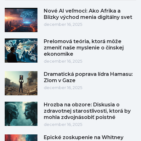
Nové AI veľmoci: Ako Afrika a
Blízky východ menia digitálny svet
december 16, 2025
Prelomová teória, ktorá môže
zmeniť naše myslenie o čínskej
ekonomike
december 16, 2025
Dramatická poprava lídra Hamasu:
Zlom v Gaze
december 16, 2025
Hrozba na obzore: Diskusia o
zdravotnej starostlivosti, ktorá by
mohla zdvojnásobiť poistné
december 16, 2025
Epické zoskupenie na Whitney