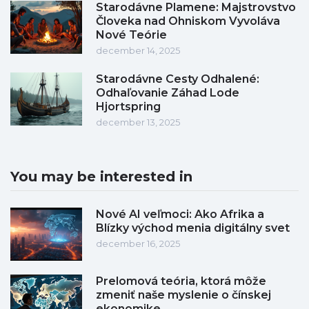
Starodávne Plamene: Majstrovstvo
Človeka nad Ohniskom Vyvoláva
Nové Teórie
december 14, 2025
Starodávne Cesty Odhalené:
Odhaľovanie Záhad Lode
Hjortspring
december 13, 2025
You may be interested in
Nové AI veľmoci: Ako Afrika a
Blízky východ menia digitálny svet
december 16, 2025
Prelomová teória, ktorá môže
zmeniť naše myslenie o čínskej
ekonomike