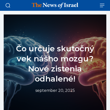
Čo určuje skutočný
vek nášho mozgu?
Nové zistenia
odhalené!
september 20, 2025