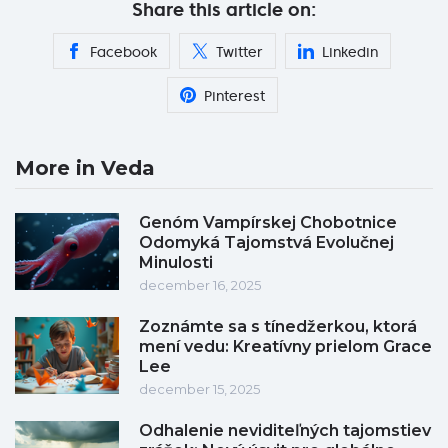
Share this article on:
Facebook
Twitter
Linkedin
Pinterest
More in Veda
Genóm Vampírskej Chobotnice
Odomyká Tajomstvá Evolučnej
Minulosti
december 16, 2025
Zoznámte sa s tínedžerkou, ktorá
mení vedu: Kreatívny prielom Grace
Lee
december 15, 2025
Odhalenie neviditeľných tajomstiev