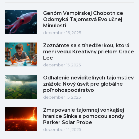
Genóm Vampírskej Chobotnice
Odomyká Tajomstvá Evolučnej
Minulosti
december 16, 2025
Zoznámte sa s tínedžerkou, ktorá
mení vedu: Kreatívny prielom Grace
Lee
december 15, 2025
Odhalenie neviditeľných tajomstiev
zrážok: Nový úsvit pre globálne
poľnohospodárstvo
december 15, 2025
Zmapovanie tajomnej vonkajšej
hranice Slnka s pomocou sondy
Parker Solar Probe
december 14, 2025