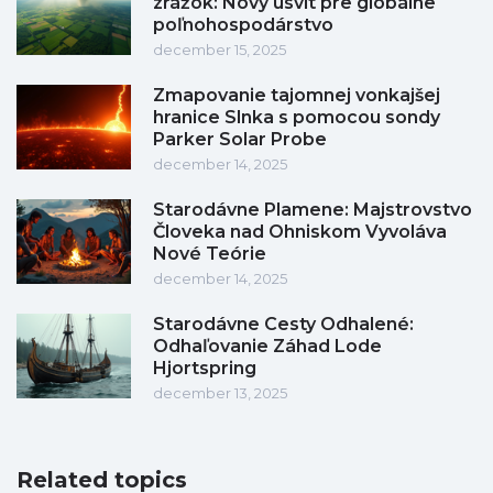
zrážok: Nový úsvit pre globálne
poľnohospodárstvo
december 15, 2025
Zmapovanie tajomnej vonkajšej
hranice Slnka s pomocou sondy
Parker Solar Probe
december 14, 2025
Starodávne Plamene: Majstrovstvo
Človeka nad Ohniskom Vyvoláva
Nové Teórie
december 14, 2025
Starodávne Cesty Odhalené:
Odhaľovanie Záhad Lode
Hjortspring
december 13, 2025
Related topics