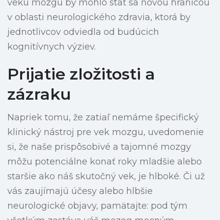
veku mozgu by mohlo stať sa novou hranicou
v oblasti neurologického zdravia, ktorá by
jednotlivcov odviedla od budúcich
kognitívnych výziev.
Prijatie zložitosti a
zázraku
Napriek tomu, že zatiaľ nemáme špecifický
klinický nástroj pre vek mozgu, uvedomenie
si, že naše prispôsobivé a tajomné mozgy
môžu potenciálne konať roky mladšie alebo
staršie ako náš skutočný vek, je hlboké. Či už
vás zaujímajú účesy alebo hlbšie
neurologické objavy, pamätajte: pod tým