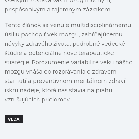
všetkým zostáva váš mozog mocným,
prispôsobivým a tajomným zázrakom.
Tento článok sa venuje multidisciplinárnemu
úsiliu pochopiť vek mozgu, zahŕňajúcemu
návyky zdravého života, podrobné vedecké
štúdie a potenciálne nové terapeutické
stratégie. Porozumenie variabilite veku nášho
mozgu vnáša do rozprávania o zdravom
starnutí a preventívnom mentálnom zdraví
iskru nádeje, ktorá nás stavia na prahu
vzrušujúcich prielomov.
VEDA