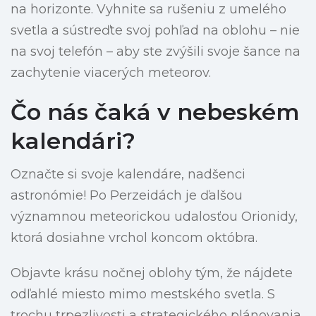
na horizonte. Vyhnite sa rušeniu z umelého
svetla a sústreďte svoj pohľad na oblohu – nie
na svoj telefón – aby ste zvýšili svoje šance na
zachytenie viacerých meteorov.
Čo nás čaká v nebeském
kalendári?
Označte si svoje kalendáre, nadšenci
astronómie! Po Perzeidách je ďalšou
významnou meteorickou udalosťou Orionidy,
ktorá dosiahne vrchol koncom októbra.
Objavte krásu nočnej oblohy tým, že nájdete
odľahlé miesto mimo mestského svetla. S
trochu trpezlivosti a strategického plánovania