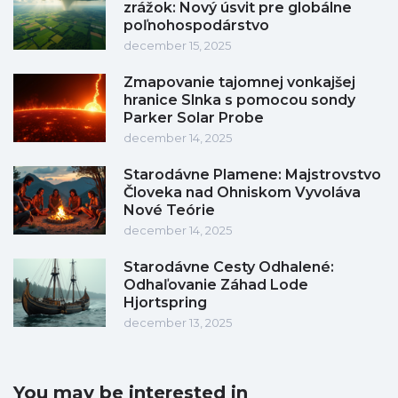
zrážok: Nový úsvit pre globálne
poľnohospodárstvo
december 15, 2025
Zmapovanie tajomnej vonkajšej
hranice Slnka s pomocou sondy
Parker Solar Probe
december 14, 2025
Starodávne Plamene: Majstrovstvo
Človeka nad Ohniskom Vyvoláva
Nové Teórie
december 14, 2025
Starodávne Cesty Odhalené:
Odhaľovanie Záhad Lode
Hjortspring
december 13, 2025
You may be interested in