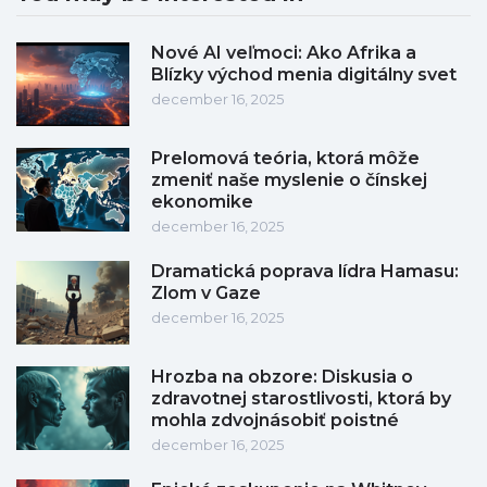
Nové AI veľmoci: Ako Afrika a
Blízky východ menia digitálny svet
december 16, 2025
Prelomová teória, ktorá môže
zmeniť naše myslenie o čínskej
ekonomike
december 16, 2025
Dramatická poprava lídra Hamasu:
Zlom v Gaze
december 16, 2025
Hrozba na obzore: Diskusia o
zdravotnej starostlivosti, ktorá by
mohla zdvojnásobiť poistné
december 16, 2025