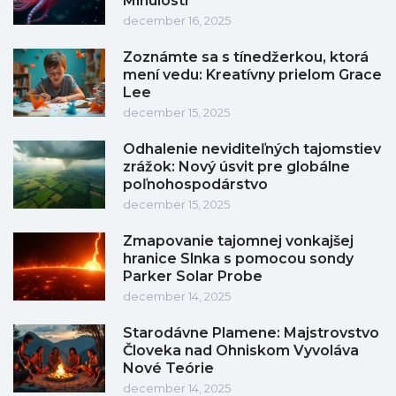
Minulosti
december 16, 2025
Zoznámte sa s tínedžerkou, ktorá
mení vedu: Kreatívny prielom Grace
Lee
december 15, 2025
Odhalenie neviditeľných tajomstiev
zrážok: Nový úsvit pre globálne
poľnohospodárstvo
december 15, 2025
Zmapovanie tajomnej vonkajšej
hranice Slnka s pomocou sondy
Parker Solar Probe
december 14, 2025
Starodávne Plamene: Majstrovstvo
Človeka nad Ohniskom Vyvoláva
Nové Teórie
december 14, 2025