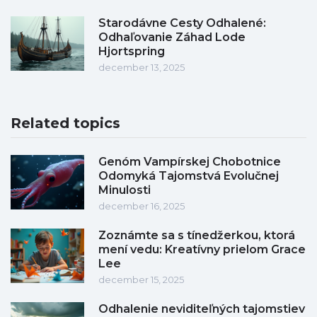
Starodávne Cesty Odhalené:
Odhaľovanie Záhad Lode
Hjortspring
december 13, 2025
Related topics
Genóm Vampírskej Chobotnice
Odomyká Tajomstvá Evolučnej
Minulosti
december 16, 2025
Zoznámte sa s tínedžerkou, ktorá
mení vedu: Kreatívny prielom Grace
Lee
december 15, 2025
Odhalenie neviditeľných tajomstiev