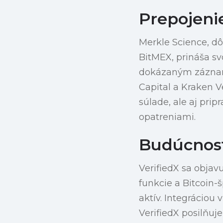
Prepojeni
Merkle Science, d
BitMEX, prináša sv
dokázaným záznam
Capital a Kraken V
súlade, ale aj pri
opatreniami.
Budúcnosť
VerifiedX sa objav
funkcie a Bitcoin-š
aktív. Integráciou
VerifiedX posilňuj