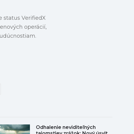
 status VerifiedX
ienových operácií,
budúcnostiam.
Odhalenie neviditeľných
tajomstiev zrážok: Nový úsvit