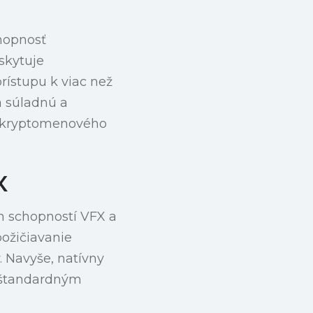
chopnosť
skytuje
rístupu k viac než
ka súladnú a
st kryptomenového
X
h schopností VFX a
požičiavanie
 Navyše, natívny
o štandardným