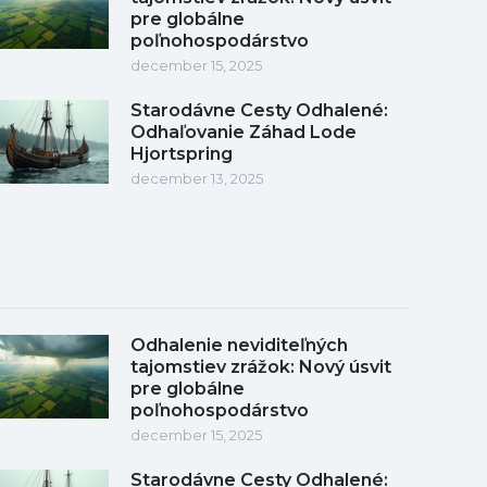
pre globálne
poľnohospodárstvo
december 15, 2025
Starodávne Cesty Odhalené:
Odhaľovanie Záhad Lode
Hjortspring
december 13, 2025
Odhalenie neviditeľných
tajomstiev zrážok: Nový úsvit
pre globálne
poľnohospodárstvo
december 15, 2025
Starodávne Cesty Odhalené: