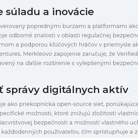
e súladu a inovácie
ôverovaný poprednými burzami a platformami ako
oje odborné znalosti v oblasti regulačnej bezpečno
om a podporou kľúčových hráčov v priemysle a
entures, Merkleovo zapojenie zaručuje, že Verified
pravený na ďalšie rozšírenie s vylepšenými bezpeč
 správy digitálnych aktív
uje ako priekopnícka open-source sieť, ponúkajúc
pecifické možnosti, ktoré znižujú zložitosti vlastní
 viacvrstvovej bezpečnosti a možností vlastného u
e každodenných používateľov, čím sprístupňuje a z