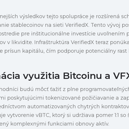
ejších výsledkov tejto spolupráce je rozšírená s
ie stablecoinov na sieti VerifiedX. Tento vývoj po
stredie pre inštitucionálne investície uvoľnením p
v v likvidite. Infraštruktúra VerifiedX teraz ponú
e prísun kapitálu, čím podporuje potenciálny ra
ácia využitia Bitcoinu a VF
chodníci budú môcť ťažiť z plne programovateľnýc
ami poskytujúcimi tokenizované požičiavanie a za
redníctvom automatizovaných chytrých kontraktov.
e vytvorenie vBTC, ktorý si udržiava pomer 1:1 s
ený komplexnými funkciami obnovy aktív.