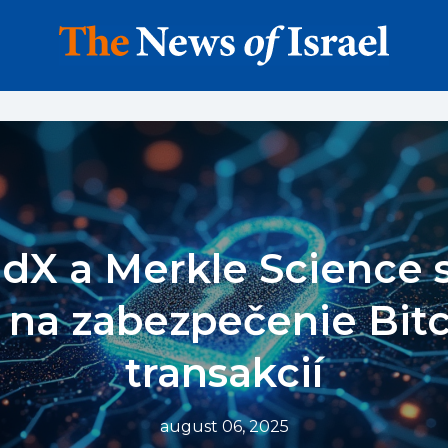
edX a Merkle Science 
y na zabezpečenie Bit
transakcií
august 06, 2025