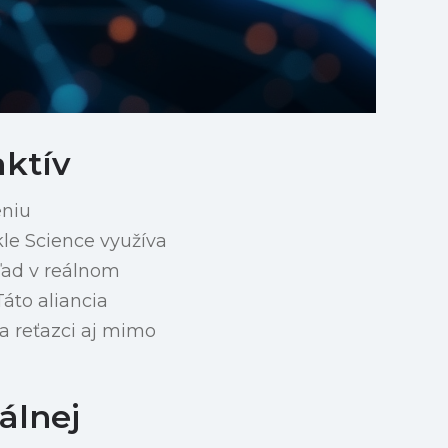
aktív
eniu
rkle Science využíva
ľad v reálnom
áto aliancia
na reťazci aj mimo
álnej