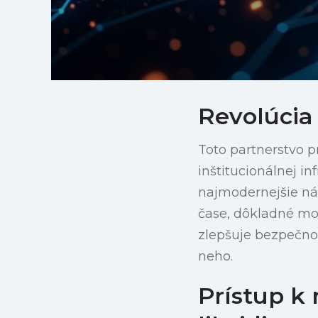
Revolúcia 
Toto partnerstvo 
inštitucionálnej in
najmodernejšie ná
čase, dôkladné mon
zlepšuje bezpečnos
neho.
Prístup k 