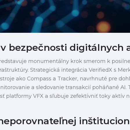
v bezpečnosti digitálnych 
predstavuje monumentálny krok smerom k posiln
fraštruktúry. Strategická integrácia VerifiedX s Me
stroje ako Compass a Tracker, navrhnuté pre doh
itorovanie a sledovanie transakcií poháňané AI. T
ť platformy VFX a sľubuje zefektívniť toky aktív 
neporovnateľnej inštitucion