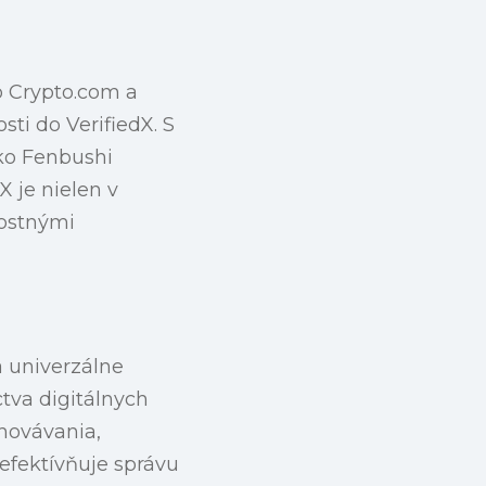
 Crypto.com a
sti do VerifiedX. S
ko Fenbushi
X je nielen v
nostnými
a univerzálne
ctva digitálnych
chovávania,
efektívňuje správu