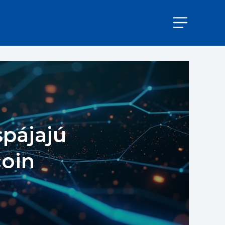
spájajú
coin