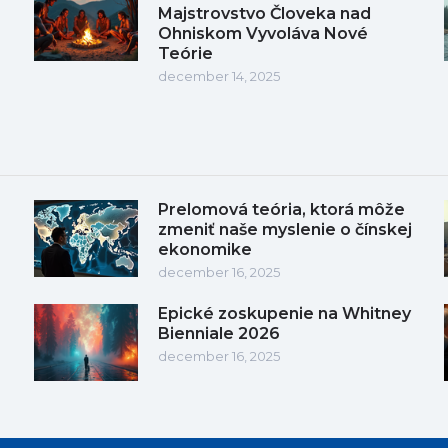
Majstrovstvo Človeka nad
Ohniskom Vyvoláva Nové
Teórie
december 14, 2025
Prelomová teória, ktorá môže
zmeniť naše myslenie o čínskej
ekonomike
december 16, 2025
Epické zoskupenie na Whitney
Bienniale 2026
december 16, 2025