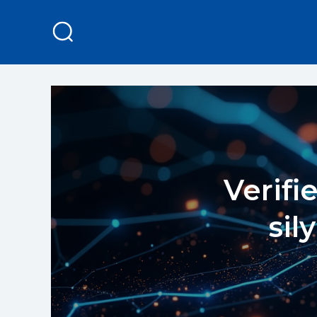
Verifi
sil