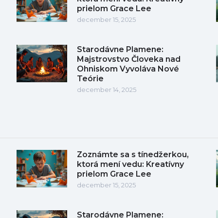
prielom Grace Lee
december 15, 2025
Starodávne Plamene:
Majstrovstvo Človeka nad
Ohniskom Vyvoláva Nové
Teórie
december 14, 2025
Zoznámte sa s tínedžerkou,
ktorá mení vedu: Kreatívny
prielom Grace Lee
december 15, 2025
Starodávne Plamene: