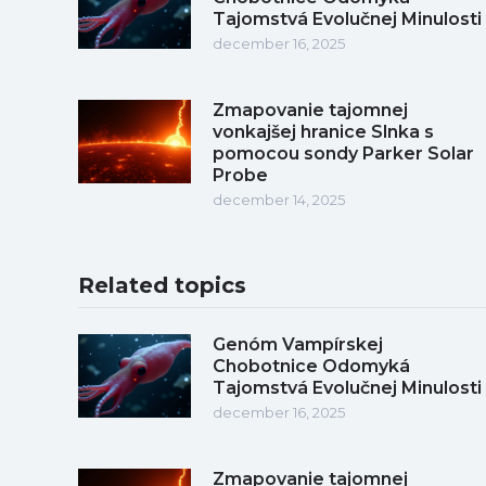
Tajomstvá Evolučnej Minulosti
december 16, 2025
Zmapovanie tajomnej
vonkajšej hranice Slnka s
pomocou sondy Parker Solar
Probe
december 14, 2025
Related topics
Genóm Vampírskej
Chobotnice Odomyká
Tajomstvá Evolučnej Minulosti
december 16, 2025
Zmapovanie tajomnej