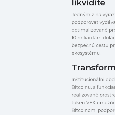
likvidite
Jedným z najvýrazn
podporovať vydávan
optimalizované pro
10 miliardám doláro
bezpečnú cestu pr
ekosystému.
Transform
Inštitucionálni ob
Bitcoinu, s funkci
realizované prost
token VFX umožňuj
Bitcoinom, podpor