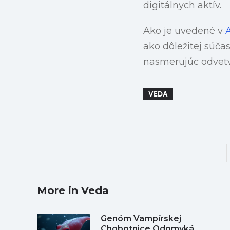
digitálnych aktív.
Ako je uvedené v
ako dôležitej súčas
nasmerujúc odvetv
VEDA
More in Veda
Genóm Vampírskej
Chobotnice Odomyká