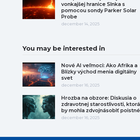
vonkajšej hranice Slnka s
pomocou sondy Parker Solar
Probe
december 14, 2025
You may be interested in
Nové AI veľmoci: Ako Afrika a
Blízky východ menia digitálny
svet
december 16, 2025
Hrozba na obzore: Diskusia o
zdravotnej starostlivosti, ktorá
by mohla zdvojnásobiť poistné
december 16, 2025