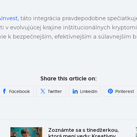
AInvest
, táto integrácia pravdepodobne spečiatkuje
ti v evolvujúcej krajine inštitucionálnych kryptom
ie k bezpečnejším, efektívnejším a súlavnejším 
Share this article on:
Facebook
Twitter
Linkedin
Pinterest
Zoznámte sa s tínedžerkou,
ktorá mení vedu: Kreatívny