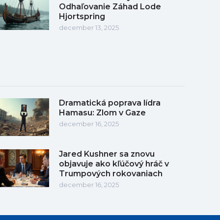
Odhaľovanie Záhad Lode
Hjortspring
december 13, 2025
Dramatická poprava lídra
Hamasu: Zlom v Gaze
december 16, 2025
Jared Kushner sa znovu
objavuje ako kľúčový hráč v
Trumpových rokovaniach
december 16, 2025