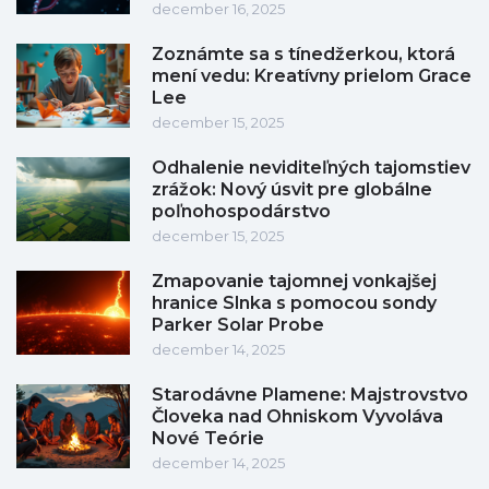
december 16, 2025
Zoznámte sa s tínedžerkou, ktorá
mení vedu: Kreatívny prielom Grace
Lee
december 15, 2025
Odhalenie neviditeľných tajomstiev
zrážok: Nový úsvit pre globálne
poľnohospodárstvo
december 15, 2025
Zmapovanie tajomnej vonkajšej
hranice Slnka s pomocou sondy
Parker Solar Probe
december 14, 2025
Starodávne Plamene: Majstrovstvo
Človeka nad Ohniskom Vyvoláva
Nové Teórie
december 14, 2025