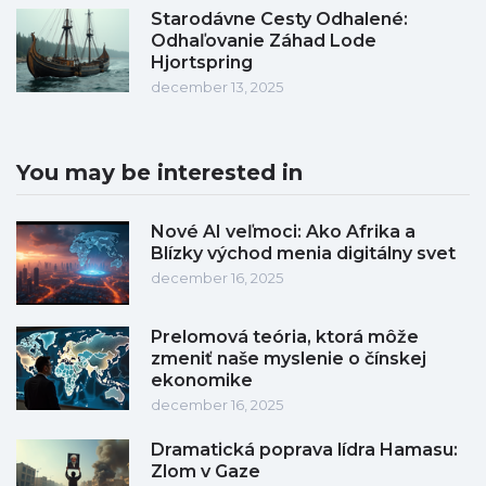
Starodávne Cesty Odhalené:
Odhaľovanie Záhad Lode
Hjortspring
december 13, 2025
You may be interested in
Nové AI veľmoci: Ako Afrika a
Blízky východ menia digitálny svet
december 16, 2025
Prelomová teória, ktorá môže
zmeniť naše myslenie o čínskej
ekonomike
december 16, 2025
Dramatická poprava lídra Hamasu:
Zlom v Gaze