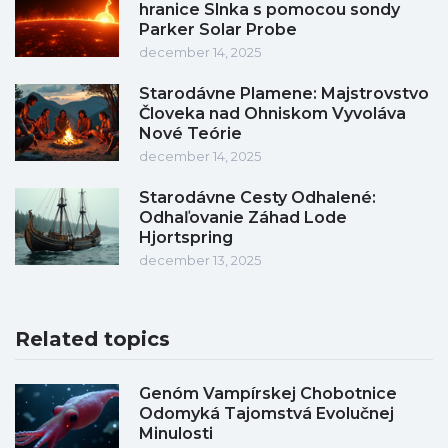
hranice Slnka s pomocou sondy
Parker Solar Probe
december 14, 2025
Starodávne Plamene: Majstrovstvo
Človeka nad Ohniskom Vyvoláva
Nové Teórie
december 14, 2025
Starodávne Cesty Odhalené:
Odhaľovanie Záhad Lode
Hjortspring
december 13, 2025
Related topics
Genóm Vampírskej Chobotnice
Odomyká Tajomstvá Evolučnej
Minulosti