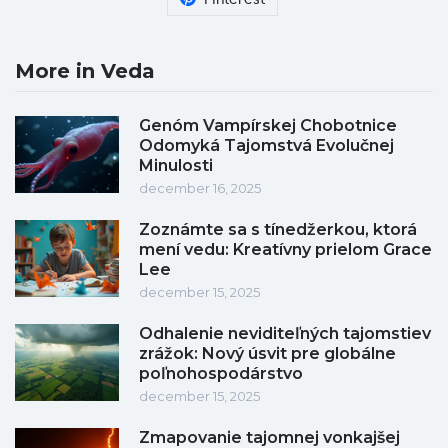
More in Veda
Genóm Vampírskej Chobotnice
Odomyká Tajomstvá Evolučnej
Minulosti
december 16, 2025
Zoznámte sa s tínedžerkou, ktorá
mení vedu: Kreatívny prielom Grace
Lee
december 15, 2025
Odhalenie neviditeľných tajomstiev
zrážok: Nový úsvit pre globálne
poľnohospodárstvo
december 15, 2025
Zmapovanie tajomnej vonkajšej