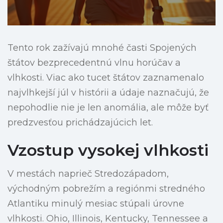
Tento rok zažívajú mnohé časti Spojených
štátov bezprecedentnú vlnu horúčav a
vlhkosti. Viac ako tucet štátov zaznamenalo
najvlhkejší júl v histórii a údaje naznačujú, že
nepohodlie nie je len anomália, ale môže byť
predzvesťou prichádzajúcich let.
Vzostup vysokej vlhkosti
V mestách naprieč Stredozápadom,
východným pobrežím a regiónmi stredného
Atlantiku minulý mesiac stúpali úrovne
vlhkosti. Ohio, Illinois, Kentucky, Tennessee a