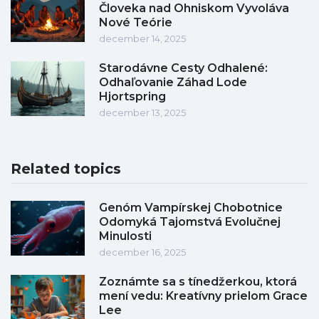
Človeka nad Ohniskom Vyvoláva
Nové Teórie
december 14, 2025
Starodávne Cesty Odhalené:
Odhaľovanie Záhad Lode
Hjortspring
december 13, 2025
Related topics
Genóm Vampírskej Chobotnice
Odomyká Tajomstvá Evolučnej
Minulosti
december 16, 2025
Zoznámte sa s tínedžerkou, ktorá
mení vedu: Kreatívny prielom Grace
Lee