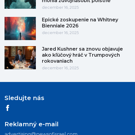
mohla zdvojnásobiť poistné
december 16, 2025
Epické zoskupenie na Whitney
Bienniale 2026
december 16, 2025
Jared Kushner sa znovu objavuje
ako kľúčový hráč v Trumpových
rokovaniach
december 16, 2025
Sledujte nás
Reklamný e-mail
advertising@newsofisrael.com