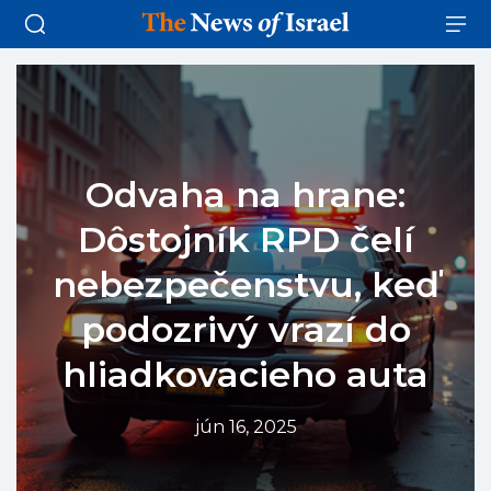
Odvaha na hrane:
Dôstojník RPD čelí
nebezpečenstvu, keď
podozrivý vrazí do
hliadkovacieho auta
jún 16, 2025