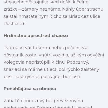
stojaceho dôstojníka, keď došlo k čelnej
zrážke—zámery neznáme. Náhly úder strachu
sa stal hmatateľným, ticho sa šíriac cez ulice
Rochestru.
Hrdinstvo uprostred chaosu
Tvárou v tvár takému nebezpečenstvu
dôstojník zostal vnútri vozidla, až kým odvážni
kolegovia nepristúpili k činu. Podozrivý,
snažiaci sa márne utiecť, bol rýchlo zaistený
peši—akt rýchlej policajnej bdělosti.
Ponáhľajúca sa obnova
Zatiaľ čo podozrivý bol prevezený na