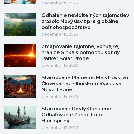
december 15, 2025
Odhalenie neviditeľných tajomstiev
zrážok: Nový úsvit pre globálne
poľnohospodárstvo
december 15, 2025
Zmapovanie tajomnej vonkajšej
hranice Slnka s pomocou sondy
Parker Solar Probe
december 14, 2025
Starodávne Plamene: Majstrovstvo
Človeka nad Ohniskom Vyvoláva
Nové Teórie
december 14, 2025
Starodávne Cesty Odhalené:
Odhaľovanie Záhad Lode
Hjortspring
december 13, 2025