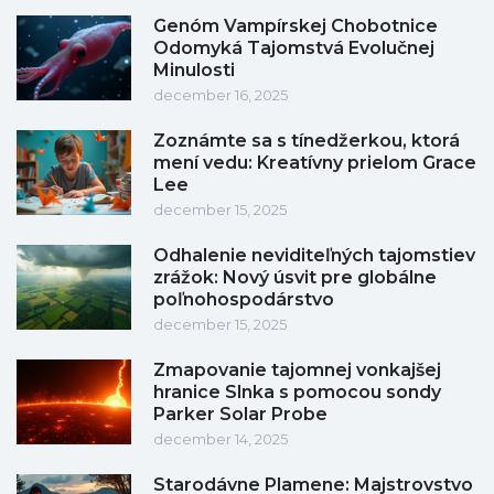
Genóm Vampírskej Chobotnice
Odomyká Tajomstvá Evolučnej
Minulosti
december 16, 2025
Zoznámte sa s tínedžerkou, ktorá
mení vedu: Kreatívny prielom Grace
Lee
december 15, 2025
Odhalenie neviditeľných tajomstiev
zrážok: Nový úsvit pre globálne
poľnohospodárstvo
december 15, 2025
Zmapovanie tajomnej vonkajšej
hranice Slnka s pomocou sondy
Parker Solar Probe
december 14, 2025
Starodávne Plamene: Majstrovstvo