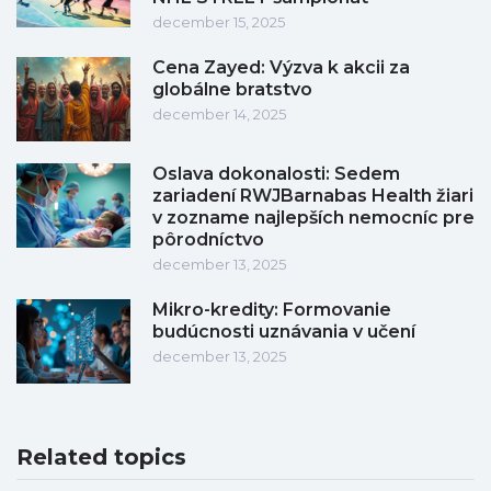
december 15, 2025
Cena Zayed: Výzva k akcii za
globálne bratstvo
december 14, 2025
Oslava dokonalosti: Sedem
zariadení RWJBarnabas Health žiari
v zozname najlepších nemocníc pre
pôrodníctvo
december 13, 2025
Mikro-kredity: Formovanie
budúcnosti uznávania v učení
december 13, 2025
Related topics