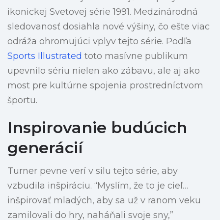
ikonickej Svetovej série 1991. Medzinárodná
sledovanosť dosiahla nové výšiny, čo ešte viac
odráža ohromujúci vplyv tejto série. Podľa
Sports Illustrated
toto masívne publikum
upevnilo sériu nielen ako zábavu, ale aj ako
most pre kultúrne spojenia prostredníctvom
športu.
Inspirovanie budúcich
generácií
Turner pevne verí v silu tejto série, aby
vzbudila inšpiráciu. “Myslím, že to je cieľ…
inšpirovať mladých, aby sa už v ranom veku
zamilovali do hry, naháňali svoje sny,”