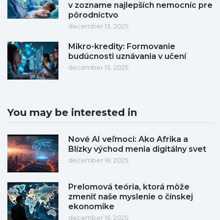
v zozname najlepších nemocníc pre
pôrodníctvo
december 13, 2025
Mikro-kredity: Formovanie
budúcnosti uznávania v učení
december 13, 2025
You may be interested in
Nové AI veľmoci: Ako Afrika a
Blízky východ menia digitálny svet
december 16, 2025
Prelomová teória, ktorá môže
zmeniť naše myslenie o čínskej
ekonomike
december 16, 2025