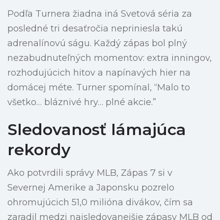
Podľa Turnera žiadna iná Svetová séria za
posledné tri desaťročia nepriniesla takú
adrenalínovú ságu. Každý zápas bol plný
nezabudnuteľných momentov: extra inningov,
rozhodujúcich hitov a napínavých hier na
domácej méte. Turner spomínal, “Malo to
všetko… bláznivé hry… plné akcie.”
Sledovanosť lámajúca
rekordy
Ako potvrdili správy MLB, Zápas 7 si v
Severnej Amerike a Japonsku pozrelo
ohromujúcich 51,0 milióna divákov, čím sa
zaradil medzi najsledovanejšie zápasy MLB od