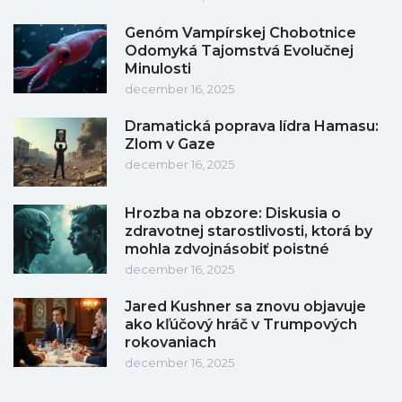
Genóm Vampírskej Chobotnice
Odomyká Tajomstvá Evolučnej
Minulosti
december 16, 2025
Dramatická poprava lídra Hamasu:
Zlom v Gaze
december 16, 2025
Hrozba na obzore: Diskusia o
zdravotnej starostlivosti, ktorá by
mohla zdvojnásobiť poistné
december 16, 2025
Jared Kushner sa znovu objavuje
ako kľúčový hráč v Trumpových
rokovaniach
december 16, 2025