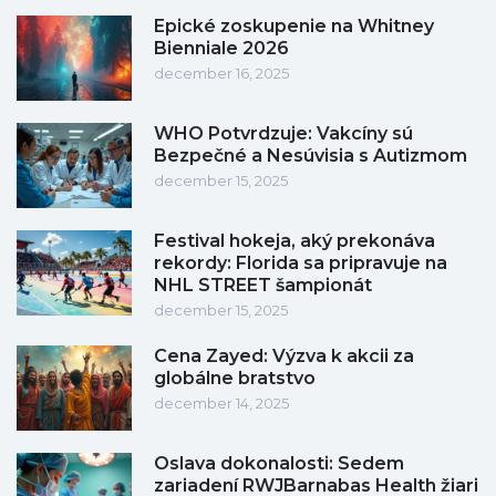
Epické zoskupenie na Whitney
Bienniale 2026
december 16, 2025
WHO Potvrdzuje: Vakcíny sú
Bezpečné a Nesúvisia s Autizmom
december 15, 2025
Festival hokeja, aký prekonáva
rekordy: Florida sa pripravuje na
NHL STREET šampionát
december 15, 2025
Cena Zayed: Výzva k akcii za
globálne bratstvo
december 14, 2025
Oslava dokonalosti: Sedem
zariadení RWJBarnabas Health žiari