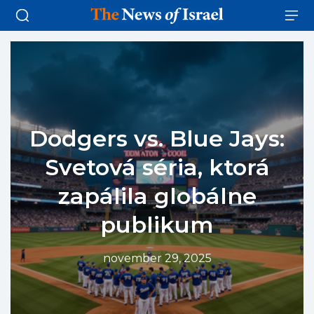
Dodgers vs. Blue Jays:
Svetová séria, ktorá
zapálila globálne
publikum
november 29, 2025