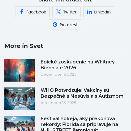
Facebook
Twitter
Linkedin
Pinterest
More in Svet
Epické zoskupenie na Whitney
Bienniale 2026
december 16, 2025
WHO Potvrdzuje: Vakcíny sú
Bezpečné a Nesúvisia s Autizmom
december 15, 2025
Festival hokeja, aký prekonáva
rekordy: Florida sa pripravuje na
NHL STREET šampionát