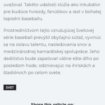
uvažoval. Takéto udalosti slúžia ako inkubátor
pre budúce hviezdy, fanúšikov a rast v bohatej
tapisérii baseballu.
Prostredníctvom tejto vzrušujúcej Svetovej
série baseball prevýšil obyčajnú súťaž, vyvinúc
sa na oslavu talentu, nasledovania snov a
medzinárodnej kamarátskej spolupráce. Jeho
dedičstvo bude zapalovať vášne ešte dlho po
posledom hode, odznievajúc na ihriskách a
štadiónoch po celom svete.
SVET
Share this article on: