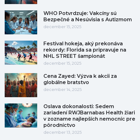
WHO Potvrdzuje: Vakcíny sú
Bezpečné a Nesúvisia s Autizmom
december 15, 2025
Festival hokeja, aký prekonáva
rekordy: Florida sa pripravuje na
NHL STREET šampionát
december 15, 2025
Cena Zayed: Výzva k akcii za
globálne bratstvo
december 14, 2025
Oslava dokonalosti: Sedem
zariadení RWJBarnabas Health žiari
v zozname najlepších nemocníc pre
pôrodníctvo
december 13, 2025