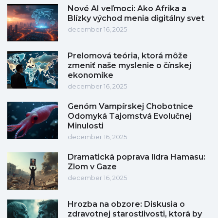
Nové AI veľmoci: Ako Afrika a
Blízky východ menia digitálny svet
december 16, 2025
Prelomová teória, ktorá môže
zmeniť naše myslenie o čínskej
ekonomike
december 16, 2025
Genóm Vampírskej Chobotnice
Odomyká Tajomstvá Evolučnej
Minulosti
december 16, 2025
Dramatická poprava lídra Hamasu:
Zlom v Gaze
december 16, 2025
Hrozba na obzore: Diskusia o
zdravotnej starostlivosti, ktorá by