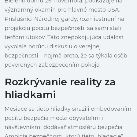
Bieleho domu 26. novembra, poukazuje na
významný okamih pre hlavné mesto USA.
Príslušníci Národnej gardy, rozmiestnení na
projekciu pocitu bezpečnosti, sa sami stali
terčom útokov. Táto znepokojujúca udalosť
vyvolala horúcu diskusiu o verejnej
bezpečnosti – najmä preto, že sa týkala osôb
poverených zabezpečením pokoja.
Rozkrývanie reality za
hliadkami
Mesiace sa tieto hliadky snažili embedovaním
pocitu bezpečia medzi obyvateľmi i
návštevníkmi dodávať atmosféru bezpečia.
Ambícia bezpečnosti, ktorú tieto “hľadacie”