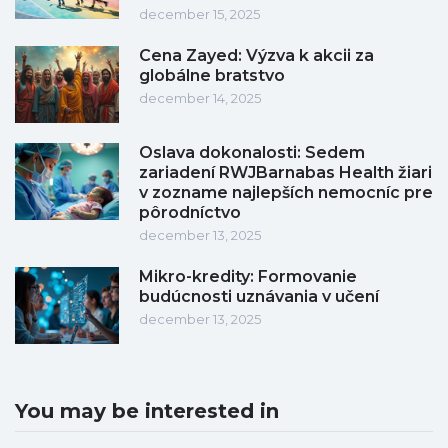
december 15, 2025
Cena Zayed: Výzva k akcii za
globálne bratstvo
december 14, 2025
Oslava dokonalosti: Sedem
zariadení RWJBarnabas Health žiari
v zozname najlepších nemocníc pre
pôrodníctvo
december 13, 2025
Mikro-kredity: Formovanie
budúcnosti uznávania v učení
december 13, 2025
You may be interested in