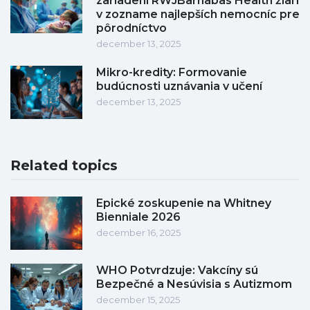
zariadení RWJBarnabas Health žiari
v zozname najlepších nemocníc pre
pôrodníctvo
december 13, 2025
Mikro-kredity: Formovanie
budúcnosti uznávania v učení
december 13, 2025
Related topics
Epické zoskupenie na Whitney
Bienniale 2026
december 16, 2025
WHO Potvrdzuje: Vakcíny sú
Bezpečné a Nesúvisia s Autizmom
december 15, 2025