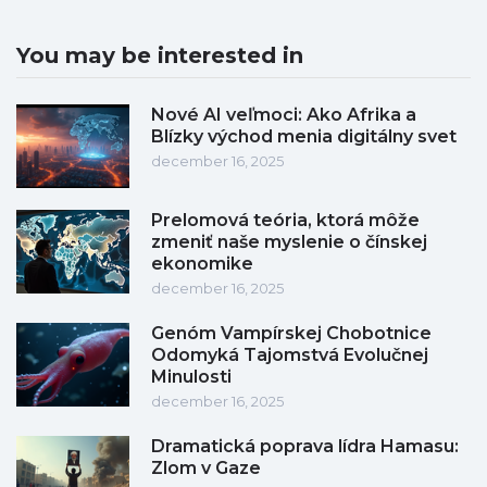
You may be interested in
Nové AI veľmoci: Ako Afrika a
Blízky východ menia digitálny svet
december 16, 2025
Prelomová teória, ktorá môže
zmeniť naše myslenie o čínskej
ekonomike
december 16, 2025
Genóm Vampírskej Chobotnice
Odomyká Tajomstvá Evolučnej
Minulosti
december 16, 2025
Dramatická poprava lídra Hamasu:
Zlom v Gaze