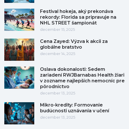
Festival hokeja, aký prekonáva
rekordy: Florida sa pripravuje na
NHL STREET šampionát
december 15, 2025
Cena Zayed: Výzva k akcii za
globálne bratstvo
december 14, 2025
Oslava dokonalosti: Sedem
zariadení RWJBarnabas Health žiari
v zozname najlepších nemocníc pre
pôrodníctvo
december 13, 2025
Mikro-kredity: Formovanie
budúcnosti uznávania v učení
december 13, 2025