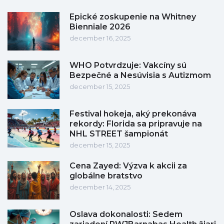
Epické zoskupenie na Whitney
Bienniale 2026
december 16, 2025
WHO Potvrdzuje: Vakcíny sú
Bezpečné a Nesúvisia s Autizmom
december 15, 2025
Festival hokeja, aký prekonáva
rekordy: Florida sa pripravuje na
NHL STREET šampionát
december 15, 2025
Cena Zayed: Výzva k akcii za
globálne bratstvo
december 14, 2025
Oslava dokonalosti: Sedem