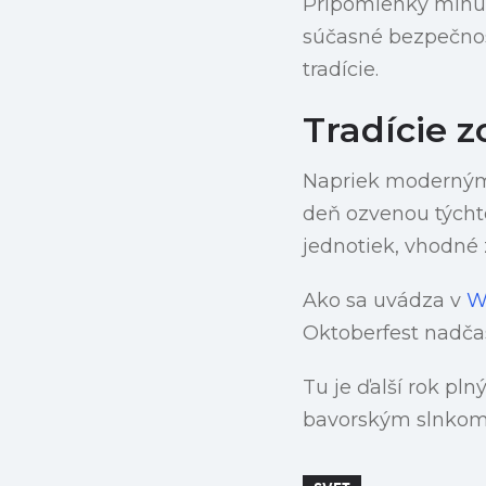
Pripomienky minulý
súčasné bezpečnost
tradície.
Tradície 
Napriek moderným 
deň ozvenou týchto
jednotiek, vhodné 
Ako sa uvádza v
W
Oktoberfest nadčas
Tu je ďalší rok pl
bavorským slnkom