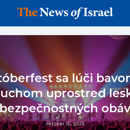
óberfest sa lúči bavo
uchom uprostred les
bezpečnostných obá
október 10, 2025