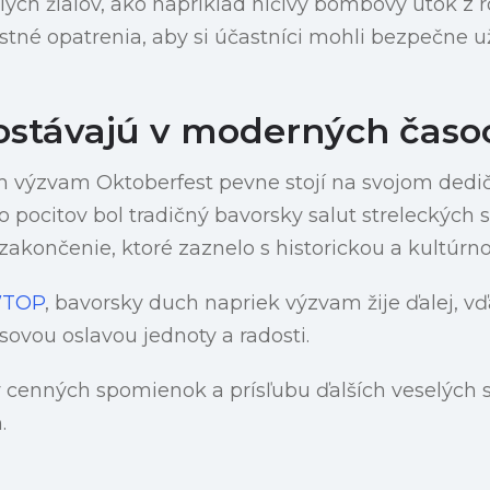
ch žialov, ako napríklad ničivý bombový útok z r
né opatrenia, aby si účastníci mohli bezpečne už
zostávajú v moderných časo
výzvam Oktoberfest pevne stojí na svojom dedič
 pocitov bol tradičný bavorsky salut streleckých 
zakončenie, ktoré zaznelo s historickou a kultúrn
TOP
, bavorsky duch napriek výzvam žije ďalej, v
ovou oslavou jednoty a radosti.
ný cenných spomienok a prísľubu ďalších veselých 
.