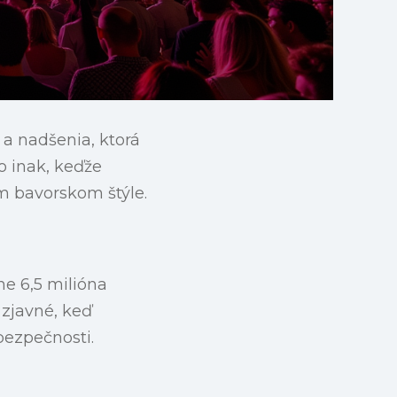
a nadšenia, ktorá
o inak, keďže
om bavorskom štýle.
ne 6,5 milióna
 zjavné, keď
bezpečnosti.