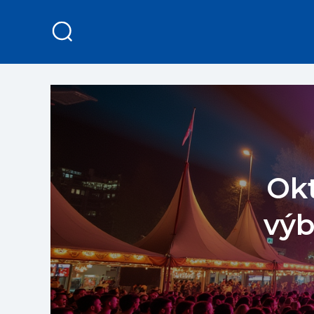
Okt
výb