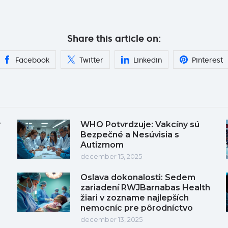
Share this article on:
Facebook
Twitter
Linkedin
Pinterest
y
WHO Potvrdzuje: Vakcíny sú
Bezpečné a Nesúvisia s
Autizmom
december 15, 2025
Oslava dokonalosti: Sedem
zariadení RWJBarnabas Health
žiari v zozname najlepších
nemocníc pre pôrodníctvo
december 13, 2025