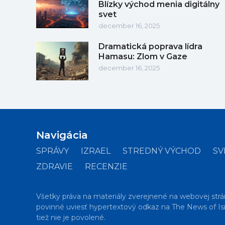
Blízky východ menia digitálny
svet
december 16, 2025
Dramatická poprava lídra
Hamasu: Zlom v Gaze
december 16, 2025
Navigácia
SPRÁVY
IZRAEL
STREDNÝ VÝCHOD
SV
ZDRAVIE
RECENZIE
Všetky práva na materiály zverejnené na webovej strá
povinné uviesť hypertextový odkaz na The News of Isr
tiež nie je povolené.