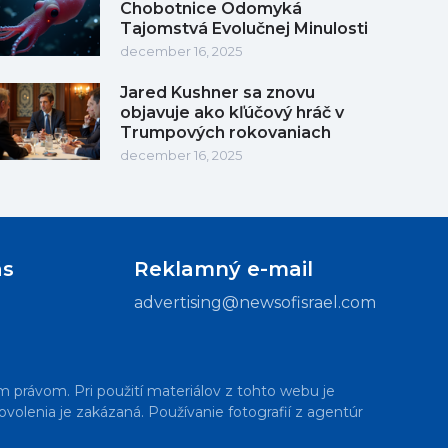
Chobotnice Odomyká
Tajomstvá Evolučnej Minulosti
december 16, 2025
Jared Kushner sa znovu
objavuje ako kľúčový hráč v
Trumpových rokovaniach
december 16, 2025
ás
Reklamný e-mail
advertising@newsofisrael.com
m právom. Pri použití materiálov z tohto webu je
volenia je zakázaná. Používanie fotografií z agentúr