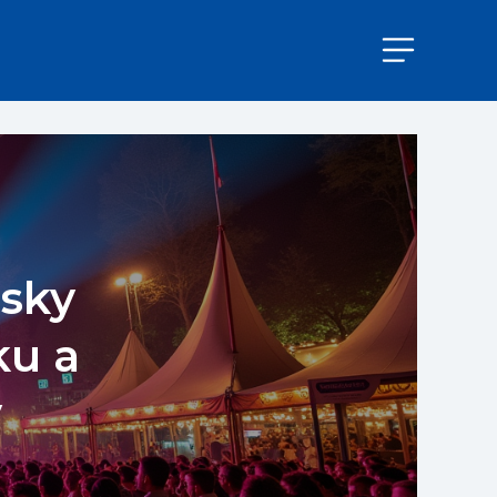
rsky
ku a
v