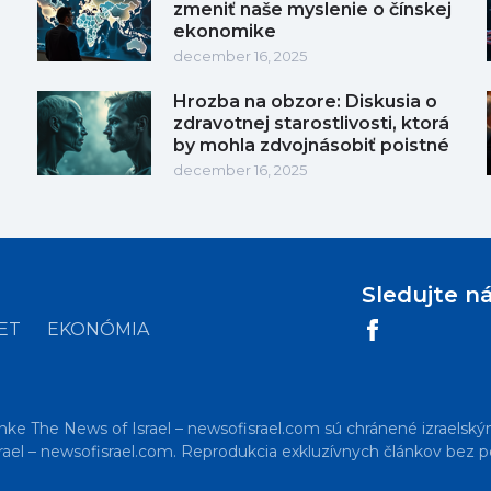
zmeniť naše myslenie o čínskej
ekonomike
december 16, 2025
Hrozba na obzore: Diskusia o
zdravotnej starostlivosti, ktorá
by mohla zdvojnásobiť poistné
december 16, 2025
Sledujte n
ET
EKONÓMIA
nke The News of Israel – newsofisrael.com sú chránené izraelský
ael – newsofisrael.com. Reprodukcia exkluzívnych článkov bez po