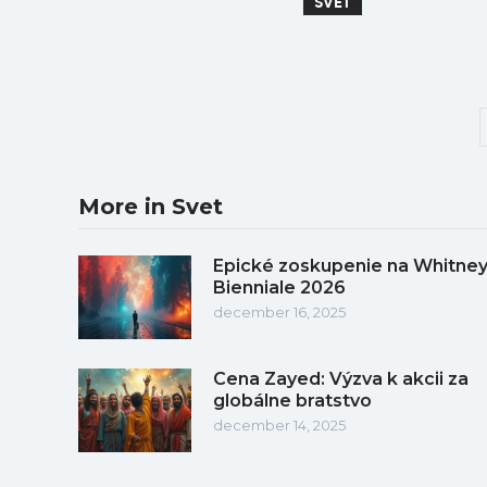
SVET
More in Svet
Epické zoskupenie na Whitne
Bienniale 2026
december 16, 2025
Cena Zayed: Výzva k akcii za
globálne bratstvo
december 14, 2025