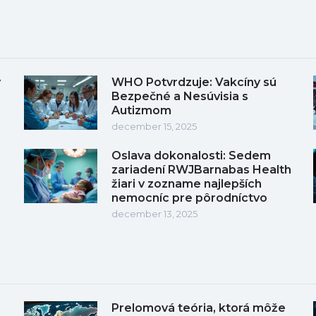
y
WHO Potvrdzuje: Vakcíny sú
Bezpečné a Nesúvisia s
Autizmom
december 15, 2025
Oslava dokonalosti: Sedem
zariadení RWJBarnabas Health
žiari v zozname najlepších
nemocníc pre pôrodníctvo
december 13, 2025
Prelomová teória, ktorá môže