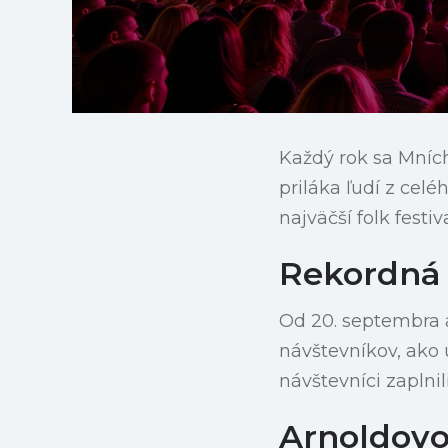
Každý rok sa Mních
priláka ľudí z cel
najväčší folk fest
Rekordná 
Od 20. septembra a
návštevníkov, ako 
návštevníci zaplni
Arnoldovo