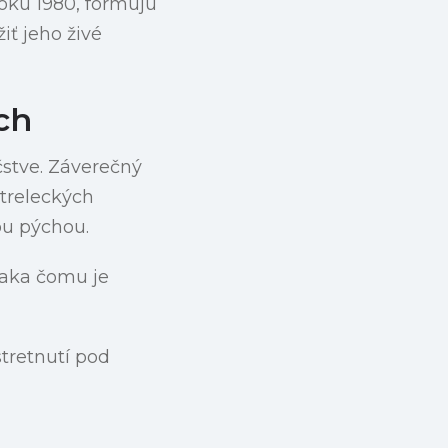
oku 1980, formujú
iť jeho živé
ch
stve. Záverečný
streleckých
ou pýchou.
ďaka čomu je
stretnutí pod