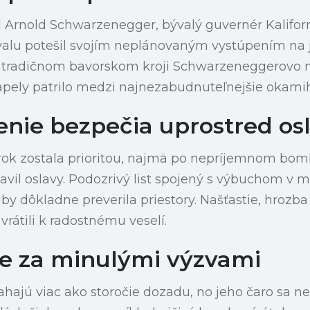
 Arnold Schwarzenegger, bývalý guvernér Kaliforn
valu potešil svojím neplánovaným vystúpením na j
v tradičnom bavorskom kroji Schwarzeneggerovo
kapely patrilo medzi najnezabudnuteľnejšie okamih
nie bezpečia uprostred os
rok zostala prioritou, najmä po nepríjemnom bo
avil oslavy. Podozrivý list spojený s výbuchom v m
by dôkladne preverila priestory. Našťastie, hrozba
 vrátili k radostnému veselí.
e za minulými výzvami
ahajú viac ako storočie dozadu, no jeho čaro sa ne