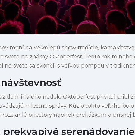
ov mení na veľkolepú show tradície, kamarátstva 
ého sveta na známy Oktoberfest. Tento rok to nebol
ival na svete sa skončil s veľkou pompou v tradičn
návštevnosť
ž do minulého nedele Oktoberfest privítal približ
uvádzajú miestne správy. Kúzlo tohto veľtrhu bolo
li rozsiahlé priestory napriek prekážkam a prísnej 
 prekvapivé serenádovanie