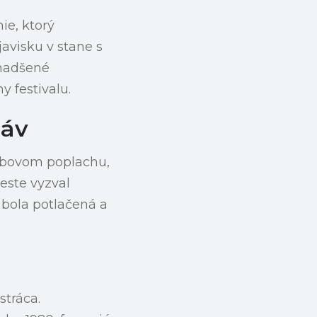
ie, ktorý
avisku v stane s
 nadšené
y festivalu.
láv
mbovom poplachu,
este vyzval
 bola potlačená a
stráca.