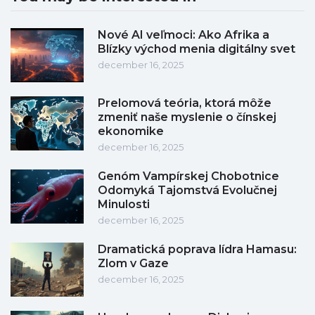
Nové AI veľmoci: Ako Afrika a
Blízky východ menia digitálny svet
december 16, 2025
Prelomová teória, ktorá môže
zmeniť naše myslenie o čínskej
ekonomike
december 16, 2025
Genóm Vampírskej Chobotnice
Odomyká Tajomstvá Evolučnej
Minulosti
december 16, 2025
Dramatická poprava lídra Hamasu:
Zlom v Gaze
december 16, 2025