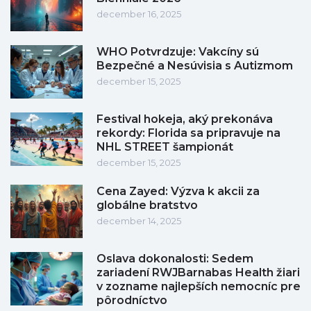
december 16, 2025
WHO Potvrdzuje: Vakcíny sú
Bezpečné a Nesúvisia s Autizmom
december 15, 2025
Festival hokeja, aký prekonáva
rekordy: Florida sa pripravuje na
NHL STREET šampionát
december 15, 2025
Cena Zayed: Výzva k akcii za
globálne bratstvo
december 14, 2025
Oslava dokonalosti: Sedem
zariadení RWJBarnabas Health žiari
v zozname najlepších nemocníc pre
pôrodníctvo