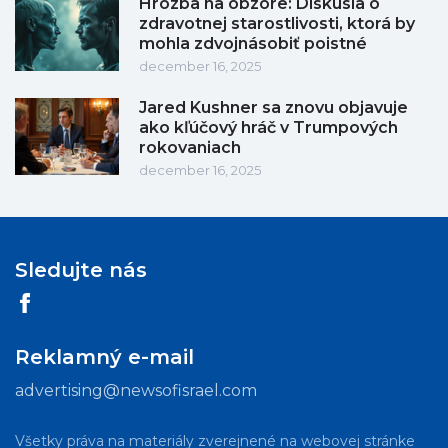
Hrozba na obzore: Diskusia o
zdravotnej starostlivosti, ktorá by
mohla zdvojnásobiť poistné
december 16, 2025
Jared Kushner sa znovu objavuje
ako kľúčový hráč v Trumpových
rokovaniach
december 16, 2025
Sledujte nás
Reklamný e-mail
advertising@newsofisrael.com
Všetky práva na materiály zverejnené na webovej stránke