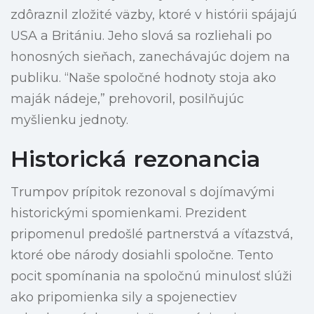
zdôraznil zložité väzby, ktoré v histórii spájajú
USA a Britániu. Jeho slová sa rozliehali po
honosných sieňach, zanechávajúc dojem na
publiku. “Naše spoločné hodnoty stoja ako
maják nádeje,” prehovoril, posilňujúc
myšlienku jednoty.
Historická rezonancia
Trumpov prípitok rezonoval s dojímavými
historickými spomienkami. Prezident
pripomenul predošlé partnerstvá a víťazstvá,
ktoré obe národy dosiahli spoločne. Tento
pocit spomínania na spoločnú minulosť slúži
ako pripomienka sily a spojenectiev