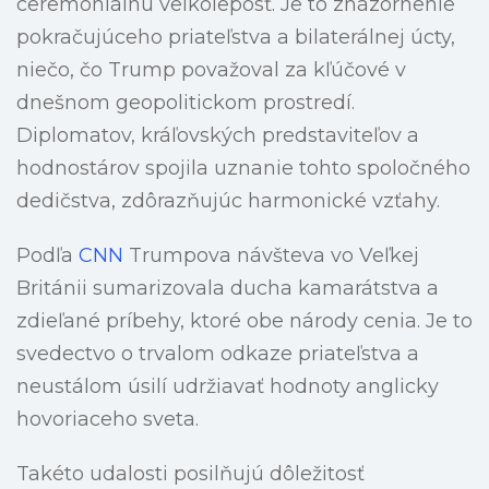
ceremoniálnu veľkoleposť. Je to znázornenie
pokračujúceho priateľstva a bilaterálnej úcty,
niečo, čo Trump považoval za kľúčové v
dnešnom geopolitickom prostredí.
Diplomatov, kráľovských predstaviteľov a
hodnostárov spojila uznanie tohto spoločného
dedičstva, zdôrazňujúc harmonické vzťahy.
Podľa
CNN
Trumpova návšteva vo Veľkej
Británii sumarizovala ducha kamarátstva a
zdieľané príbehy, ktoré obe národy cenia. Je to
svedectvo o trvalom odkaze priateľstva a
neustálom úsilí udržiavať hodnoty anglicky
hovoriaceho sveta.
Takéto udalosti posilňujú dôležitosť