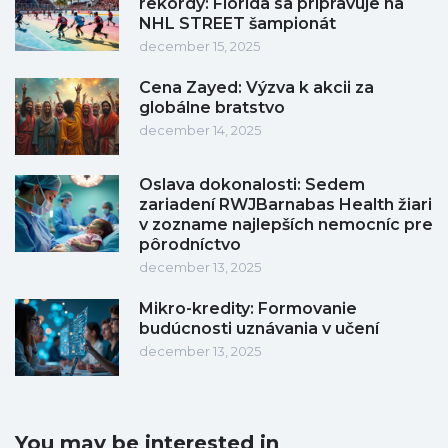
rekordy: Florida sa pripravuje na
NHL STREET šampionát
december 15, 2025
Cena Zayed: Výzva k akcii za
globálne bratstvo
december 14, 2025
Oslava dokonalosti: Sedem
zariadení RWJBarnabas Health žiari
v zozname najlepších nemocníc pre
pôrodníctvo
december 13, 2025
Mikro-kredity: Formovanie
budúcnosti uznávania v učení
december 13, 2025
You may be interested in