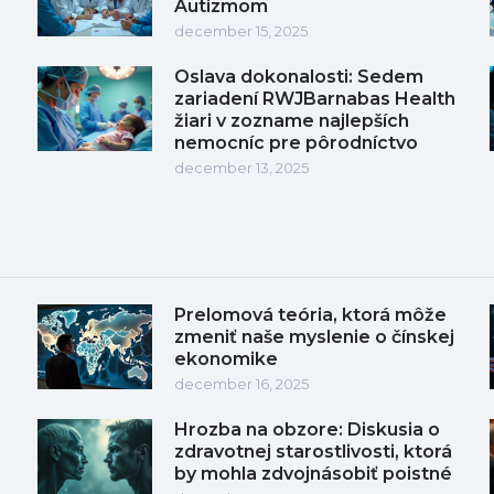
Autizmom
december 15, 2025
Oslava dokonalosti: Sedem
zariadení RWJBarnabas Health
žiari v zozname najlepších
nemocníc pre pôrodníctvo
december 13, 2025
Prelomová teória, ktorá môže
zmeniť naše myslenie o čínskej
ekonomike
december 16, 2025
Hrozba na obzore: Diskusia o
zdravotnej starostlivosti, ktorá
by mohla zdvojnásobiť poistné