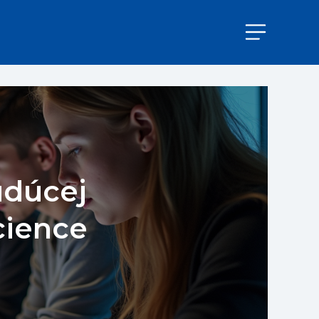
udúcej
cience