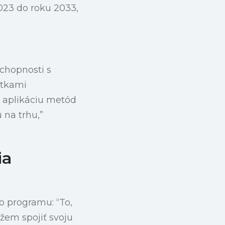
023 do roku 2033,
chopnosti s
atkami
a aplikáciu metód
 na trhu,”
ia
o programu: “To,
ôžem spojiť svoju