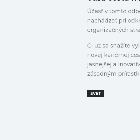
Účasť v tomto odb
nachádzať pri odkr
organizačných str
Či už sa snažíte v
novej kariérnej ce
jasnejšej a inovat
zásadným prírastk
SVET