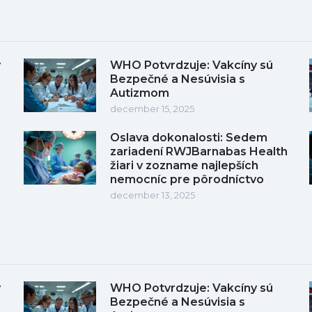
y
WHO Potvrdzuje: Vakcíny sú
Bezpečné a Nesúvisia s
Autizmom
december 15, 2025
Oslava dokonalosti: Sedem
zariadení RWJBarnabas Health
žiari v zozname najlepších
nemocníc pre pôrodníctvo
december 13, 2025
y
WHO Potvrdzuje: Vakcíny sú
Bezpečné a Nesúvisia s