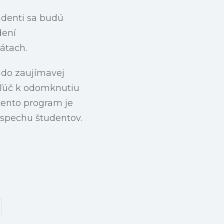
udenti sa budú
dení
átach.
ť do zaujímavej
 kľúč k odomknutiu
 tento program je
úspechu študentov.