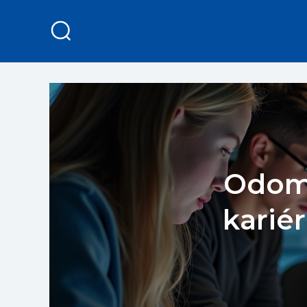
Odomk
karié