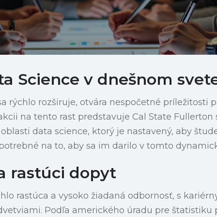
ta Science v dnešnom svet
a rýchlo rozširuje, otvára nespočetné príležitosti 
akcii na tento rast predstavuje Cal State Fullerto
 oblasti data science, ktorý je nastavený, aby štu
 potrebné na to, aby sa im darilo v tomto dynami
a rastúci dopyt
chlo rastúca a vysoko žiadaná odbornosť, s kariérn
vetviami. Podľa amerického úradu pre štatistiku 