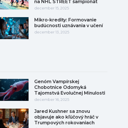
na NHL STREET šampionát
december 15, 2025
Mikro-kredity: Formovanie
budúcnosti uznávania v učení
december 13, 2025
Genóm Vampírskej
Chobotnice Odomyká
Tajomstvá Evolučnej Minulosti
december 16, 2025
Jared Kushner sa znovu
objavuje ako kľúčový hráč v
Trumpových rokovaniach