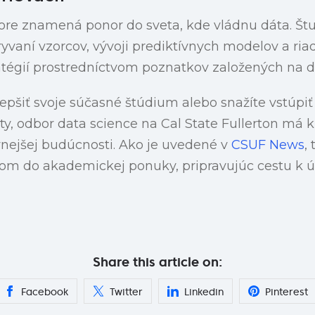
ore znamená ponor do sveta, kde vládnu dáta. Št
yvaní vzorcov, vývoji prediktívnych modelov a ria
atégií prostredníctvom poznatkov založených na d
ylepšiť svoje súčasné štúdium alebo snažíte vstúpi
sty, odbor data science na Cal State Fullerton má
ívnejšej budúcnosti. Ako je uvedené v
CSUF News
,
om do akademickej ponuky, pripravujúc cestu k 
Share this article on:
Facebook
Twitter
Linkedin
Pinterest