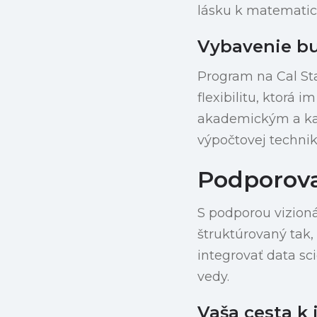
lásku k matematic
Vybavenie bu
Program na Cal St
flexibilitu, ktorá
akademickým a kar
výpočtovej technik
Podporov
S podporou vizion
štruktúrovaný tak
integrovať data sc
vedy.
Vaša cesta k 