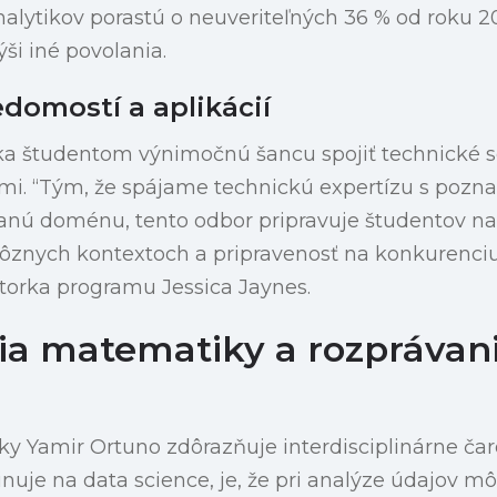
nalytikov porastú o neuveriteľných 36 % od roku 2
i iné povolania.
domostí a aplikácií
a študentom výnimočnú šancu spojiť technické s
ami. “Tým, že spájame technickú expertízu s pozn
danú doménu, tento odbor pripravuje študentov n
rôznych kontextoch a pripravenosť na konkurenciu
torka programu Jessica Jaynes.
a matematiky a rozprávan
y Yamir Ortuno zdôrazňuje interdisciplinárne čar
inuje na data science, je, že pri analýze údajov m