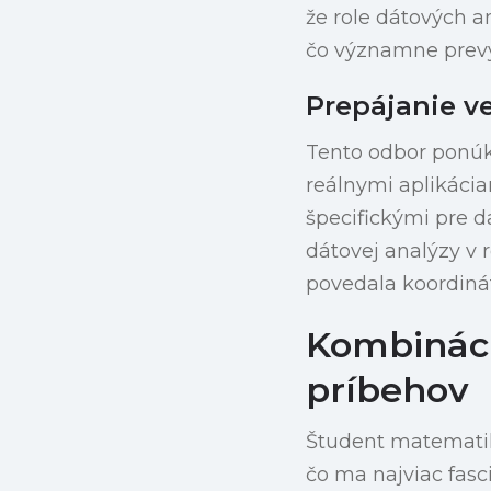
že role dátových a
čo významne prevýš
Prepájanie ve
Tento odbor ponúk
reálnymi aplikáci
špecifickými pre 
dátovej analýzy v 
povedala koordiná
Kombináci
príbehov
Študent matematik
čo ma najviac fasc