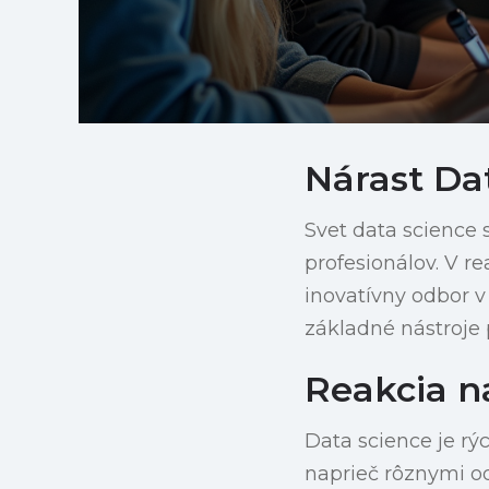
Nárast Da
Svet data science s
profesionálov. V re
inovatívny odbor v
základné nástroje
Reakcia n
Data science je rý
naprieč rôznymi od