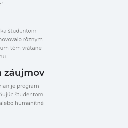
.”
núka študentom
vyhovovalo rôznym
rum tém vrátane
mu.
h záujmov
ian je program
ožňujúc študentom
o alebo humanitné