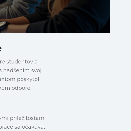
e
pre študentov a
n s nadšením svoj
dentom poskytol
ckom odbore.
ymi príležitosťami
práce sa očakáva,