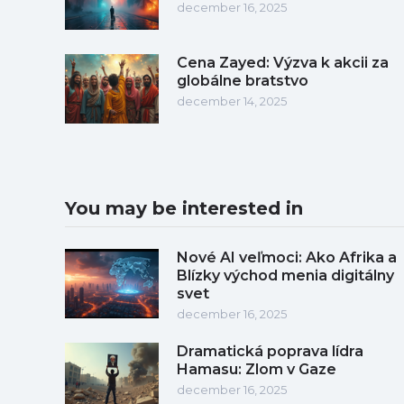
december 16, 2025
Cena Zayed: Výzva k akcii za
globálne bratstvo
december 14, 2025
You may be interested in
Nové AI veľmoci: Ako Afrika a
Blízky východ menia digitálny
svet
december 16, 2025
Dramatická poprava lídra
Hamasu: Zlom v Gaze
december 16, 2025