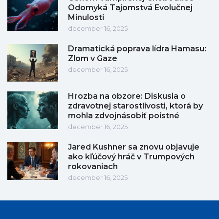
Odomyká Tajomstvá Evolučnej
Minulosti
december 16, 2025
Dramatická poprava lídra Hamasu:
Zlom v Gaze
december 16, 2025
Hrozba na obzore: Diskusia o
zdravotnej starostlivosti, ktorá by
mohla zdvojnásobiť poistné
december 16, 2025
Jared Kushner sa znovu objavuje
ako kľúčový hráč v Trumpových
rokovaniach
december 16, 2025