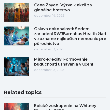
Cena Zayed: Výzva k akcii za
globálne bratstvo
december 14, 2025
Oslava dokonalosti: Sedem
zariadení RWJBarnabas Health žiari
v zozname najlepších nemocníc pre
pôrodníctvo
december 13, 2025
Mikro-kredity: Formovanie
budúcnosti uznávania v učení
december 13, 2025
Related topics
Epické zoskupenie na Whitney