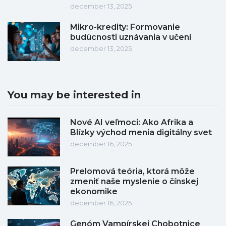
december 13, 2025
Mikro-kredity: Formovanie
budúcnosti uznávania v učení
december 13, 2025
You may be interested in
Nové AI veľmoci: Ako Afrika a
Blízky východ menia digitálny svet
december 16, 2025
Prelomová teória, ktorá môže
zmeniť naše myslenie o čínskej
ekonomike
december 16, 2025
Genóm Vampírskej Chobotnice