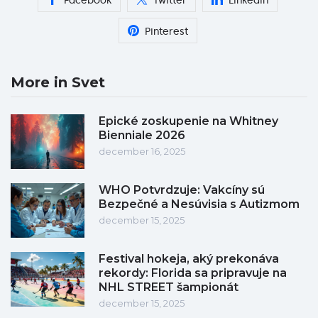
Facebook
Twitter
Linkedin
Pinterest
More in Svet
Epické zoskupenie na Whitney
Bienniale 2026
december 16, 2025
WHO Potvrdzuje: Vakcíny sú
Bezpečné a Nesúvisia s Autizmom
december 15, 2025
Festival hokeja, aký prekonáva
rekordy: Florida sa pripravuje na
NHL STREET šampionát
december 15, 2025