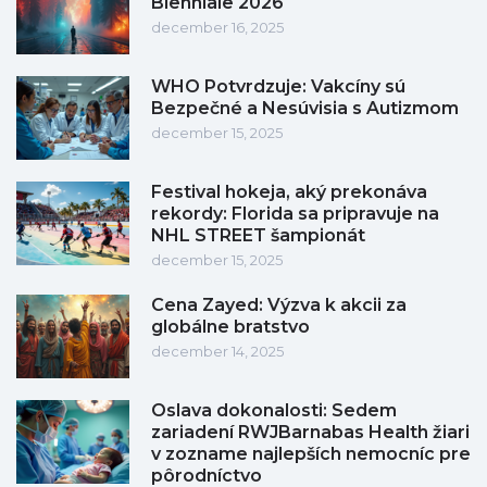
Bienniale 2026
december 16, 2025
WHO Potvrdzuje: Vakcíny sú
Bezpečné a Nesúvisia s Autizmom
december 15, 2025
Festival hokeja, aký prekonáva
rekordy: Florida sa pripravuje na
NHL STREET šampionát
december 15, 2025
Cena Zayed: Výzva k akcii za
globálne bratstvo
december 14, 2025
Oslava dokonalosti: Sedem
zariadení RWJBarnabas Health žiari
v zozname najlepších nemocníc pre
pôrodníctvo