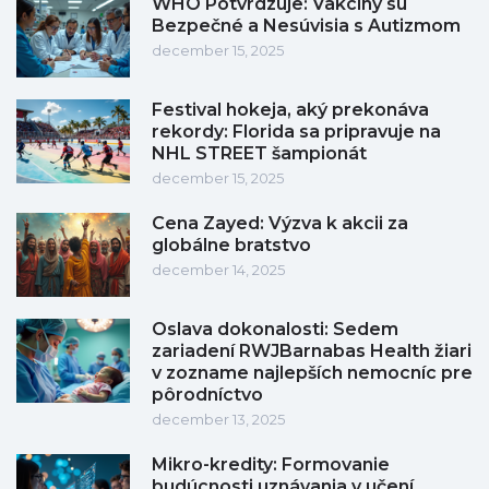
WHO Potvrdzuje: Vakcíny sú
Bezpečné a Nesúvisia s Autizmom
december 15, 2025
Festival hokeja, aký prekonáva
rekordy: Florida sa pripravuje na
NHL STREET šampionát
december 15, 2025
Cena Zayed: Výzva k akcii za
globálne bratstvo
december 14, 2025
Oslava dokonalosti: Sedem
zariadení RWJBarnabas Health žiari
v zozname najlepších nemocníc pre
pôrodníctvo
december 13, 2025
Mikro-kredity: Formovanie
budúcnosti uznávania v učení