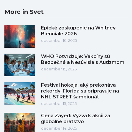
More in Svet
Epické zoskupenie na Whitney
Bienniale 2026
december 16, 2025
WHO Potvrdzuje: Vakcíny sú
Bezpečné a Nesúvisia s Autizmom
december 15, 2025
Festival hokeja, aký prekonáva
rekordy: Florida sa pripravuje na
NHL STREET šampionát
december 15, 2025
Cena Zayed: Výzva k akcii za
globálne bratstvo
december 14, 2025