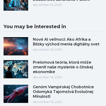
december 13, 2025
You may be interested in
Nové AI veľmoci: Ako Afrika a
Blízky východ menia digitálny svet
december 16, 2025
Prelomová teória, ktorá môže
zmeniť naše myslenie o čínskej
ekonomike
december 16, 2025
Genóm Vampírskej Chobotnice
Odomyká Tajomstvá Evolučnej
Minulosti
december 16, 2025