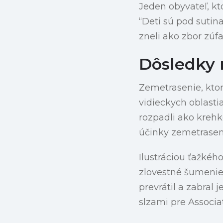
Jeden obyvateľ, kto
“Deti sú pod sutin
zneli ako zbor zú
Dôsledky 
Zemetrasenie, ktor
vidieckych oblasti
rozpadli ako krehk
účinky zemetrasen
Ilustráciou ťažkéh
zlovestné šumenie.
prevrátil a zabral 
slzami pre Associa