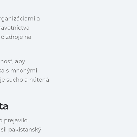
rganizáciami a
ravotníctva
é zdroje na
nosť, aby
ýka s mnohými
je sucho a nútená
ta
o prejavilo
ásil pakistanský