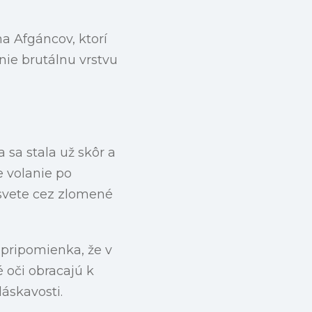
na Afgáncov, ktorí
enie brutálnu vrstvu
sa stala už skôr a
e volanie po
 svete cez zlomené
 pripomienka, že v
 oči obracajú k
áskavosti.