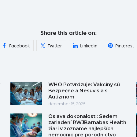
Share this article on:
Facebook
Twitter
Linkedin
Pinterest
y
WHO Potvrdzuje: Vakcíny sú
Bezpečné a Nesúvisia s
Autizmom
december 15, 2025
Oslava dokonalosti: Sedem
zariadení RWJBarnabas Health
žiari v zozname najlepších
nemocníc pre pôrodníctvo