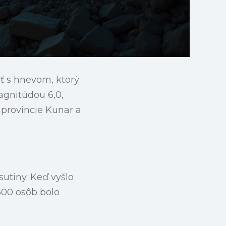
sť s hnevom, ktorý
agnitúdou 6,0,
provincie Kunar a
sutiny. Keď vyšlo
 500 osôb bolo