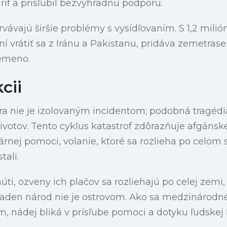
íf a prisľúbil bezvýhradnú podporu.
vávajú širšie problémy s vysídľovaním. S 1,2 milió
ní vrátiť sa z Iránu a Pakistanu, pridáva zemetras
remeno.
cii
 nie je izolovaným incidentom; podobná tragédia 
 životov. Tento cyklus katastrof zdôrazňuje afgánsk
rnej pomoci, volanie, ktoré sa rozlieha po celom
tali.
ti, ozveny ich plačov sa rozliehajú po celej zemi,
iaden národ nie je ostrovom. Ako sa medzinárodné
 nádej bliká v prísľube pomoci a dotyku ľudskej l