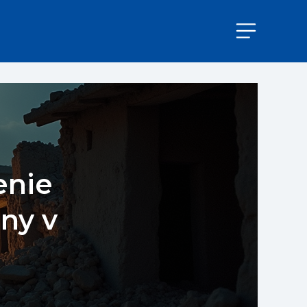
enie
ny v