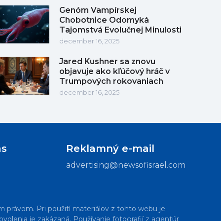
Genóm Vampírskej
Chobotnice Odomyká
Tajomstvá Evolučnej Minulosti
december 16, 2025
Jared Kushner sa znovu
objavuje ako kľúčový hráč v
Trumpových rokovaniach
december 16, 2025
ás
Reklamný e-mail
advertising@newsofisrael.com
m právom. Pri použití materiálov z tohto webu je
volenia je zakázaná. Používanie fotografií z agentúr