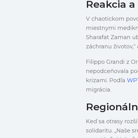
Reakcia 
V chaotickom povo
miestnymi medikmi
Sharafat Zaman ub
záchranu životov,“
Filippo Grandi z O
nepodceňovala pod
krízami. Podľa
WP
migrácia.
Regionálne
Keď sa otrasy rozš
solidaritu. „Naše s