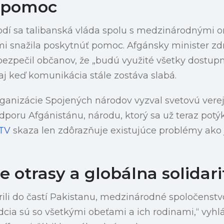
a pomoc
dí sa talibanská vláda spolu s medzinárodnými o
 snažila poskytnúť pomoc. Afgánsky minister zd
ezpečil občanov, že „budú využité všetky dostupn
 aj keď komunikácia stále zostáva slabá.
rganizácie Spojených národov vyzval svetovú verej
poru Afgánistánu, národu, ktorý sa už teraz pot
TV
skaza len zdôrazňuje existujúce problémy ako 
 otrasy a globálna solidari
írili do častí Pakistanu, medzinárodné spoločenstv
rdcia sú so všetkými obeťami a ich rodinami,“ vyhl