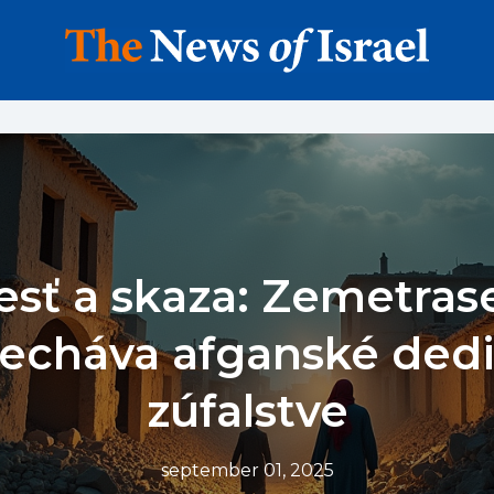
esť a skaza: Zemetras
echáva afganské dedi
zúfalstve
september 01, 2025