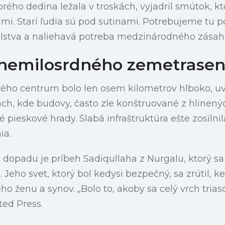
rého dedina ležala v troskách, vyjadril smútok, kt
ami. Starí ľudia sú pod sutinami. Potrebujeme tu 
falstva a naliehavá potreba medzinárodného zásah
nemilosrdného zemetrasen
ého centrum bolo len osem kilometrov hlboko, uv
ach, kde budovy, často zle konštruované z hlinenýc
é pieskové hrady. Slabá infraštruktúra ešte zosiln
ia.
o dopadu je príbeh Sadiqullaha z Nurgalu, ktorý sa
 Jeho svet, ktorý bol kedysi bezpečný, sa zrútil, 
jeho ženu a synov. „Bolo to, akoby sa celý vrch trias
ted Press.