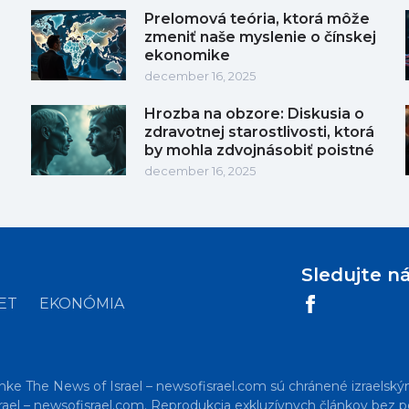
Prelomová teória, ktorá môže
zmeniť naše myslenie o čínskej
ekonomike
december 16, 2025
Hrozba na obzore: Diskusia o
zdravotnej starostlivosti, ktorá
by mohla zdvojnásobiť poistné
december 16, 2025
Sledujte n
ET
EKONÓMIA
nke The News of Israel – newsofisrael.com sú chránené izraelský
ael – newsofisrael.com. Reprodukcia exkluzívnych článkov bez po