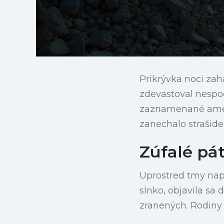
Prikrývka noci zah
zdevastoval nespo
zaznamenané ameri
zanechalo strašide
Zúfalé pá
Uprostred tmy napln
slnko, objavila sa 
zranených. Rodiny 