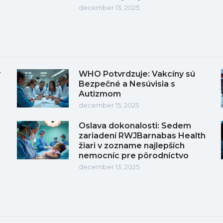
december 13, 2025
y
WHO Potvrdzuje: Vakcíny sú
Bezpečné a Nesúvisia s
Autizmom
december 15, 2025
Oslava dokonalosti: Sedem
zariadení RWJBarnabas Health
žiari v zozname najlepších
nemocníc pre pôrodníctvo
december 13, 2025