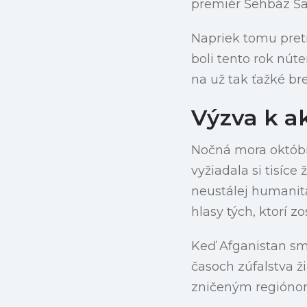
premiér Šehbáz Šar
Napriek tomu pretr
boli tento rok núte
na už tak ťažké b
Výzva k ak
Nočná mora októbra
vyžiadala si tisíce
neustálej humanitá
hlasy tých, ktorí zos
Keď Afganistan smú
časoch zúfalstva ž
zničeným regiónom,