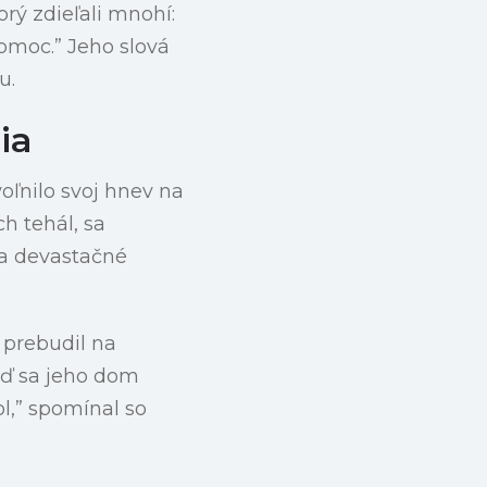
orý zdieľali mnohí:
pomoc.” Jeho slová
u.
ia
oľnilo svoj hnev na
h tehál, sa
ila devastačné
 prebudil na
keď sa jeho dom
ol,” spomínal so