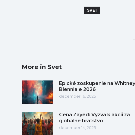
SVET
More in Svet
Epické zoskupenie na Whitne
Bienniale 2026
december 16, 2025
Cena Zayed: Výzva k akcii za
globálne bratstvo
december 14, 2025