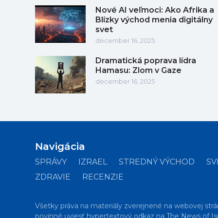
Nové AI veľmoci: Ako Afrika a
Blízky východ menia digitálny
svet
december 16, 2025
Dramatická poprava lídra
Hamasu: Zlom v Gaze
december 16, 2025
Navigácia
SPRÁVY
IZRAEL
STREDNÝ VÝCHOD
SV
ZDRAVIE
RECENZIE
Všetky práva na materiály zverejnené na webovej strá
povinné uviesť hypertextový odkaz na The News of Isr