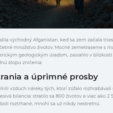
alila východný Afganistan, keď sa zem začala tria
četné množstvo životov. Mocné zemetrasenie s m
ckým geologickým úradom, zasiahlo v blízkosti 
lnú stopu zničenia.
trania a úprimné prosby
ili vzduch náreky tých, ktorí zúfalo rozhrabávali 
desivá bilancia: stratilo sa 800 životov a viac ako 2
boli roztrhané, mnohí sa už nikdy nestretnú.