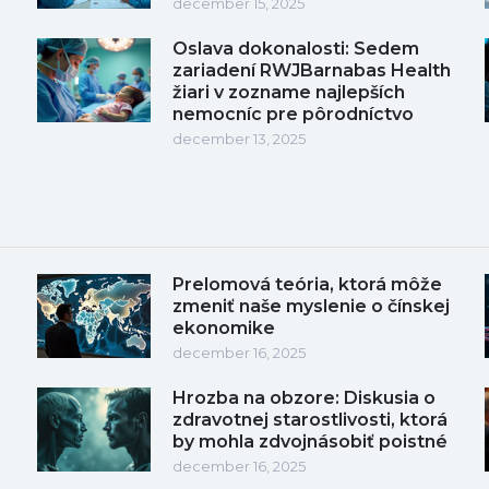
december 15, 2025
Oslava dokonalosti: Sedem
zariadení RWJBarnabas Health
žiari v zozname najlepších
nemocníc pre pôrodníctvo
december 13, 2025
Prelomová teória, ktorá môže
zmeniť naše myslenie o čínskej
ekonomike
december 16, 2025
Hrozba na obzore: Diskusia o
zdravotnej starostlivosti, ktorá
by mohla zdvojnásobiť poistné
december 16, 2025