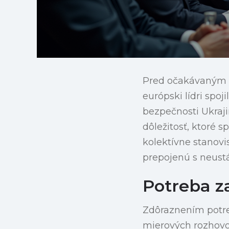
Pred očakávaným
európski lídri spo
bezpečnosti Ukraji
dôležitosť, ktoré 
kolektívne stanov
prepojenú s neust
Potreba z
Zdôraznením potre
mierových rozhovor