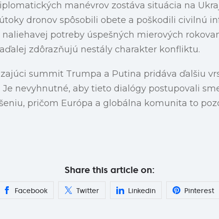
diplomatických manévrov zostáva situácia na Ukra
toky dronov spôsobili obete a poškodili civilnú inf
 naliehavej potreby úspešných mierových rokovan
aďalej zdôrazňujú nestály charakter konfliktu.
ajúci summit Trumpa a Putina pridáva ďalšiu vr
 Je nevyhnutné, aby tieto dialógy postupovali s
šeniu, pričom Európa a globálna komunita to pozo
Share this article on:
Facebook
Twitter
Linkedin
Pinterest