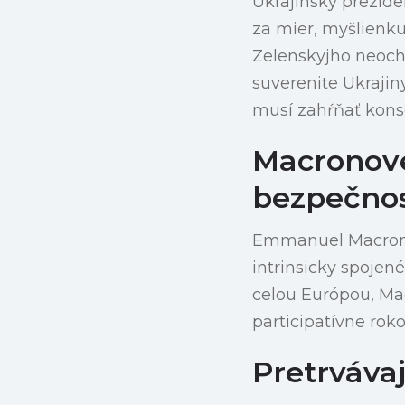
Ukrajinský prezid
za mier, myšlienku
Zelenskyjho neoch
suverenite Ukrajin
musí zahŕňať konse
Macronove
bezpečno
Emmanuel Macron z
intrinsicky spojen
celou Európou, Mac
participatívne rok
Pretrvávaj