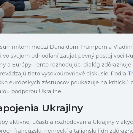
 summitom medzi Donaldom Trumpom a Vladimi
jili vo svojom odhodlaní zaujať pevný postoj voči 
ny a Európy. Tento rozhodujúci dialóg zdôrazňuje z
sprevádzajú tieto vysokoúrovňové diskusie. Podľa
T
isko európskych zástupcov poukazuje na kritickú 
álou podporou Ukrajine.
apojenia Ukrajiny
by aktívnej účasti a rozhodovania Ukrajiny v aký
och francúzski, nemeckí a talianski lídri zdôrazňu