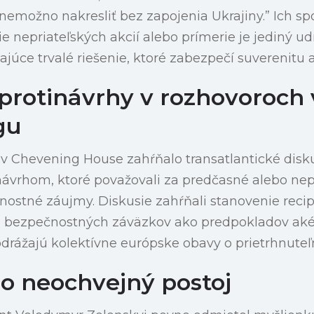
nemožno nakresliť bez zapojenia Ukrajiny.” Ich sp
ie nepriateľských akcií alebo prímerie je jediný u
júce trvalé riešenie, ktoré zabezpečí suverenitu a
protinávrhy v rozhovoroch 
gu
 v Chevening House zahŕňalo transatlantické disk
 návrhom, ktoré považovali za predčasné alebo ne
nostné záujmy. Diskusie zahŕňali stanovenie reci
 bezpečnostných záväzkov ako predpokladov aké
odrážajú kolektívne európske obavy o prietrhnuteľn
o neochvejný postoj