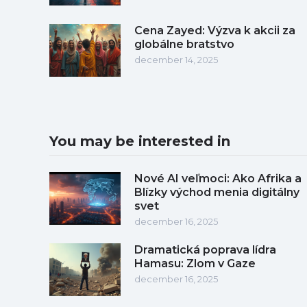
Cena Zayed: Výzva k akcii za
globálne bratstvo
december 14, 2025
You may be interested in
Nové AI veľmoci: Ako Afrika a
Blízky východ menia digitálny
svet
december 16, 2025
Dramatická poprava lídra
Hamasu: Zlom v Gaze
december 16, 2025