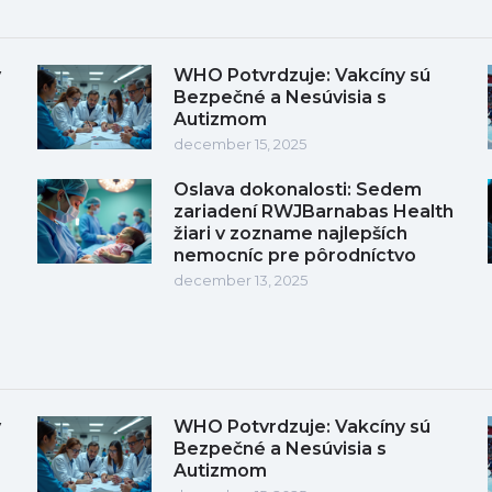
y
WHO Potvrdzuje: Vakcíny sú
Bezpečné a Nesúvisia s
Autizmom
december 15, 2025
Oslava dokonalosti: Sedem
zariadení RWJBarnabas Health
žiari v zozname najlepších
nemocníc pre pôrodníctvo
december 13, 2025
y
WHO Potvrdzuje: Vakcíny sú
Bezpečné a Nesúvisia s
Autizmom