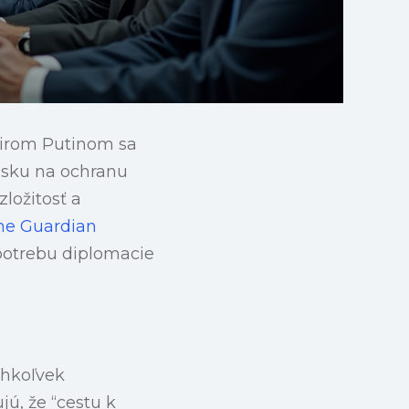
rom Putinom sa
Rusku na ochranu
ložitosť a
he Guardian
potrebu diplomacie
chkoľvek
jú, že “cestu k