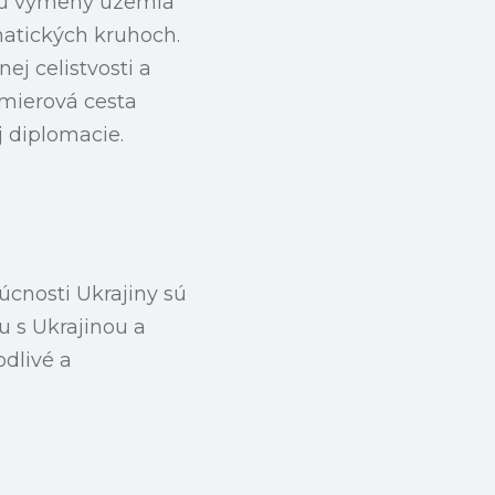
nku výmeny územia
matických kruhoch.
j celistvosti a
 mierová cesta
j diplomacie.
cnosti Ukrajiny sú
u s Ukrajinou a
dlivé a