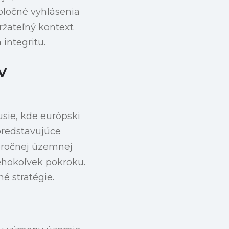
oločné vyhlásenia
držateľný kontext
 integritu.
v
usie, kde európski
predstavujúce
pročnej územnej
hokoľvek pokroku.
é stratégie.