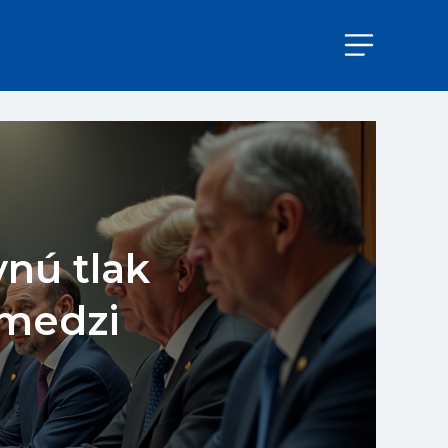
vnú tlak
 medzi