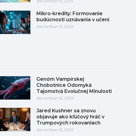
december 15, 2025
Mikro-kredity: Formovanie
budúcnosti uznávania v učení
december 13, 2025
Genóm Vampírskej
Chobotnice Odomyká
Tajomstvá Evolučnej Minulosti
december 16, 2025
Jared Kushner sa znovu
objavuje ako kľúčový hráč v
Trumpových rokovaniach
december 16, 2025