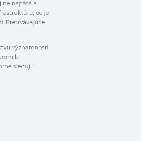
jine napätá a
raštruktúru, čo je
í. Pretrvávajúce
stvu významnosti
merom k
rne sledujú.