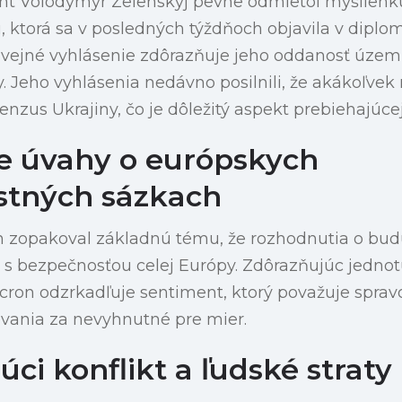
ent Volodymyr Zelenskyj pevne odmietol myšlie
, ktorá sa v posledných týždňoch objavila v diplo
vejné vyhlásenie zdôrazňuje jeho oddanosť územne
y. Jeho vyhlásenia nedávno posilnili, že akákoľvek
nzus Ukrajiny, čo je dôležitý aspekt prebiehajúce
 úvahy o európskych
stných sázkach
opakoval základnú tému, že rozhodnutia o budú
é s bezpečnosťou celej Európy. Zdôrazňujúc jednot
ron odzrkadľuje sentiment, ktorý považuje spravo
ovania za nevyhnutné pre mier.
úci konflikt a ľudské straty