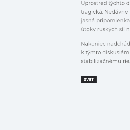
Uprostred týchto 
tragická. Nedávne ú
jasná pripomienka
útoky ruských síl n
Nakoniec nadchádz
k týmto diskusiám.
stabilizačnému rie
SVET