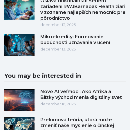
Oslava dokonalosti: Sedem
zariadení RWJBarnabas Health žiari
v zozname najlepších nemocníc pre
pôrodníctvo
december 13, 2025
Mikro-kredity: Formovanie
budúcnosti uznávania v učení
december 13, 2025
You may be interested in
Nové AI veľmoci: Ako Afrika a
Blízky východ menia digitálny svet
december 16, 2025
Prelomová teória, ktorá môže
zmeniť naše myslenie o čínskej