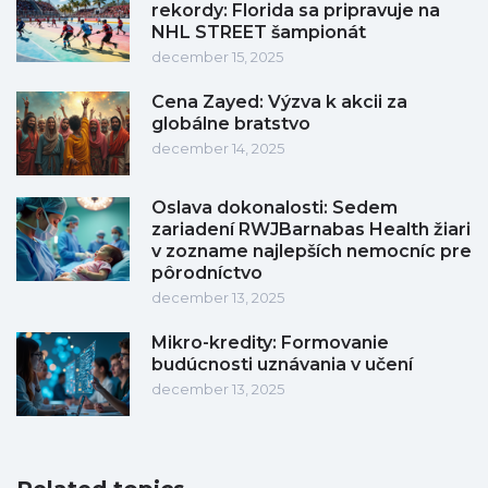
rekordy: Florida sa pripravuje na
NHL STREET šampionát
december 15, 2025
Cena Zayed: Výzva k akcii za
globálne bratstvo
december 14, 2025
Oslava dokonalosti: Sedem
zariadení RWJBarnabas Health žiari
v zozname najlepších nemocníc pre
pôrodníctvo
december 13, 2025
Mikro-kredity: Formovanie
budúcnosti uznávania v učení
december 13, 2025