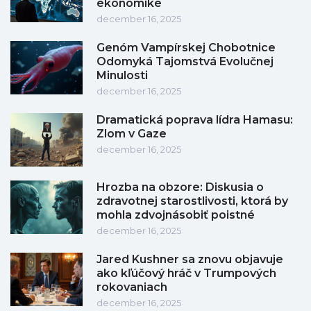
ekonomike
december 16, 2025
Genóm Vampírskej Chobotnice
Odomyká Tajomstvá Evolučnej
Minulosti
december 16, 2025
Dramatická poprava lídra Hamasu:
Zlom v Gaze
december 16, 2025
Hrozba na obzore: Diskusia o
zdravotnej starostlivosti, ktorá by
mohla zdvojnásobiť poistné
december 16, 2025
Jared Kushner sa znovu objavuje
ako kľúčový hráč v Trumpových
rokovaniach
december 16, 2025