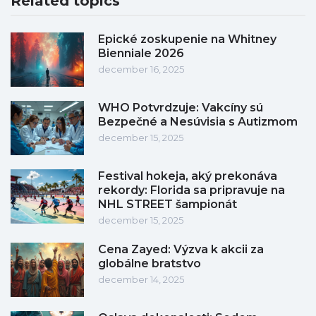
Related topics
Epické zoskupenie na Whitney
Bienniale 2026
december 16, 2025
WHO Potvrdzuje: Vakcíny sú
Bezpečné a Nesúvisia s Autizmom
december 15, 2025
Festival hokeja, aký prekonáva
rekordy: Florida sa pripravuje na
NHL STREET šampionát
december 15, 2025
Cena Zayed: Výzva k akcii za
globálne bratstvo
december 14, 2025