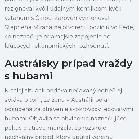
rezignoval kvôli údajným konfliktom kvôli
vzťahom s Čínou. Zároveň vymenoval
Stephena Mirana na otvorenú pozíciu vo Fede,
čo naznačuje priamejšie zapojenie do
kľúčových ekonomických rozhodnutí.
Austrálsky prípad vraždy
s hubami
K celej situácii pridáva nečakaný odtieň aj
správa o tom, že žena v Austrálii bola
odsúdená za otrávenie svokrovcov jedovatými
hubami. Objavila sa obvinenia naznačujúce
pokus o otravu manžela, čo rozširuje
nechválny prípad, ktorý upútal verejnú