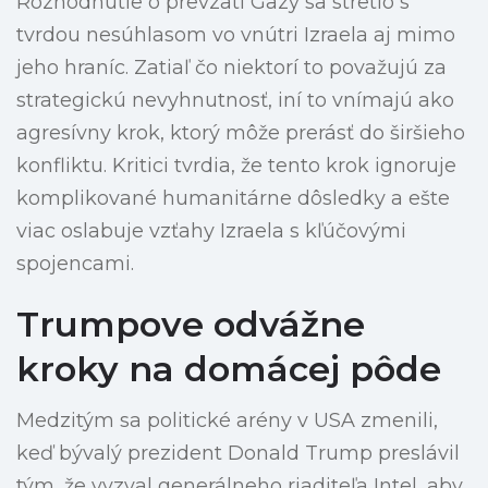
Rozhodnutie o prevzatí Gazy sa stretlo s
tvrdou nesúhlasom vo vnútri Izraela aj mimo
jeho hraníc. Zatiaľ čo niektorí to považujú za
strategickú nevyhnutnosť, iní to vnímajú ako
agresívny krok, ktorý môže prerásť do širšieho
konfliktu. Kritici tvrdia, že tento krok ignoruje
komplikované humanitárne dôsledky a ešte
viac oslabuje vzťahy Izraela s kľúčovými
spojencami.
Trumpove odvážne
kroky na domácej pôde
Medzitým sa politické arény v USA zmenili,
keď bývalý prezident Donald Trump preslávil
tým, že vyzval generálneho riaditeľa Intel, aby