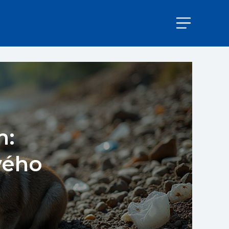
m:
vého