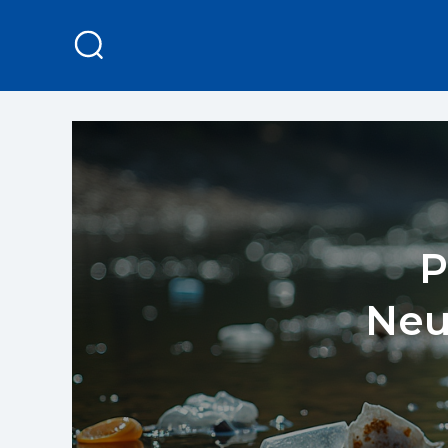
P
Neu