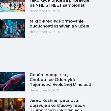
rekordy: Florida sa pripravuje
na NHL STREET šampionát
december 15, 2025
Mikro-kredity: Formovanie
budúcnosti uznávania v učení
december 13, 2025
Genóm Vampírskej
Chobotnice Odomyká
Tajomstvá Evolučnej Minulosti
december 16, 2025
Jared Kushner sa znovu
objavuje ako kľúčový hráč v
Trumpových rokovaniach