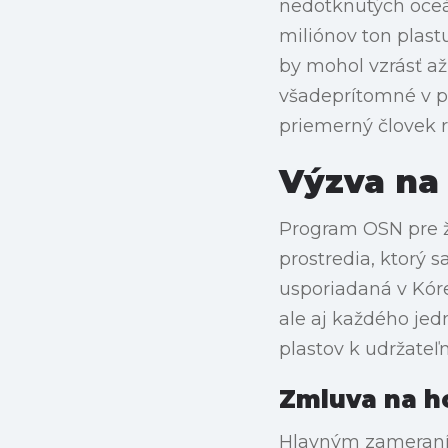
nedotknutých oceá
miliónov ton plas
by mohol vzrásť a
všadeprítomné v po
priemerný človek 
Výzva na
Program OSN pre ži
prostredia, ktorý s
usporiadaná v Kórej
ale aj každého je
plastov k udržate
Zmluva na h
Hlavným zameraním