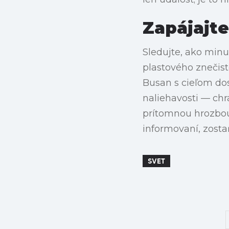
Zapájajte
Sledujte, ako minu
plastového znečist
Busan s cieľom dos
naliehavosti — chr
prítomnou hrozbou 
informovaní, zosta
SVET