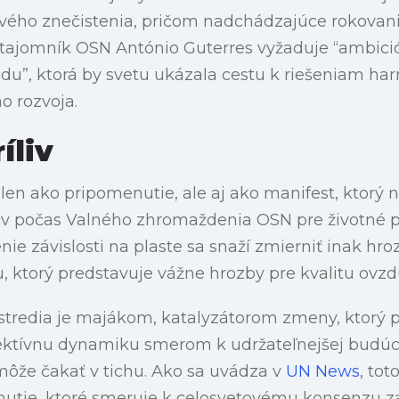
ového znečistenia, pričom nadchádzajúce rokovan
 tajomník OSN António Guterres vyžaduje “ambic
du”, ktorá by svetu ukázala cestu k riešeniam ha
o rozvoja.
íliv
elen ako pripomenutie, ale aj ako manifest, ktorý
v počas Valného zhromaždenia OSN pre životné pro
ie závislosti na plaste sa snaží zmierniť inak hroz
 ktorý predstavuje vážne hrozby pre kvalitu ovzdu
stredia je majákom, katalyzátorom zmeny, ktorý
ektívnu dynamiku smerom k udržateľnejšej budúcno
môže čakať v tichu. Ako sa uvádza v
UN News
, tot
 hnutie, ktoré smeruje k celosvetovému konsenzu z