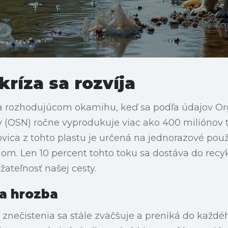
kríza sa rozvíja
na rozhodujúcom okamihu, keď sa podľa údajov Or
 (OSN) ročne vyprodukuje viac ako 400 miliónov t
vica z tohto plastu je určená na jednorazové použ
om. Len 10 percent tohto toku sa dostáva do recy
žateľnosť našej cesty.
a hrozba
znečistenia sa stále zväčšuje a preniká do každéh