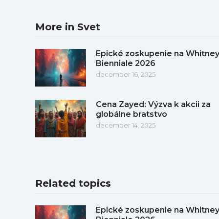
More in Svet
Epické zoskupenie na Whitne
Bienniale 2026
december 16, 2025
Cena Zayed: Výzva k akcii za
globálne bratstvo
december 14, 2025
Related topics
Epické zoskupenie na Whitne