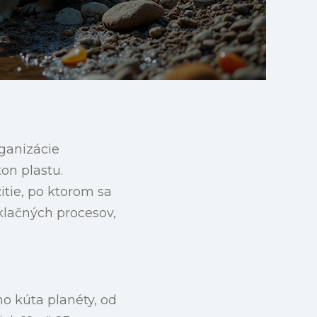
ganizácie
on plastu.
itie, po ktorom sa
klačných procesov,
o kúta planéty, od