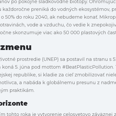
nov po pokojné sladkovodné biotopy. Ohromujúci
tu každoročne preniká do vodných ekosystémov, p
ž o 50% do roku 2040, ak nebudeme konať. Mikropl
travinách, vode a vzduchu, čo vedie k znepokojive
ročne skonzumuje viac ako 50 000 plastových čast
 zmenu
votné prostredie (UNEP) sa postavil na stranu s 
a koná 5. júna pod mottom #BeatPlasticPollution. T
skej republike, si kladie za cieľ zmobilizovať niel
dnotlivca, a nabáda k globálnemu presunu z nadm
ľným praktikám.
orizonte
 tohto roka je vytvorenie celosvetovo záväznej 