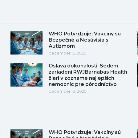
y
WHO Potvrdzuje: Vakcíny sú
Bezpečné a Nesúvisia s
Autizmom
december 15, 2025
Oslava dokonalosti: Sedem
zariadení RWJBarnabas Health
žiari v zozname najlepších
nemocníc pre pôrodníctvo
december 13, 2025
y
WHO Potvrdzuje: Vakcíny sú