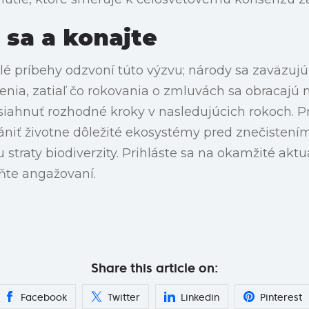
 sa a konajte
lé príbehy odzvoní túto výzvu; národy sa zaväzujú
enia, zatiaľ čo rokovania o zmluvách sa obracajú 
iahnuť rozhodné kroky v nasledujúcich rokoch. P
ániť životne dôležité ekosystémy pred znečistení
straty biodiverzity. Prihláste sa na okamžité aktua
ňte angažovaní.
Share this article on:
Facebook
Twitter
Linkedin
Pinterest