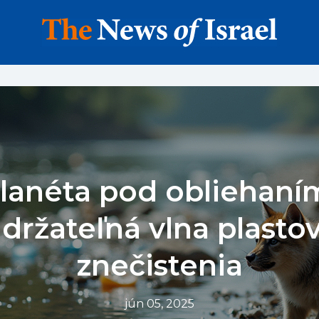
lanéta pod obliehaní
držateľná vlna plasto
znečistenia
jún 05, 2025