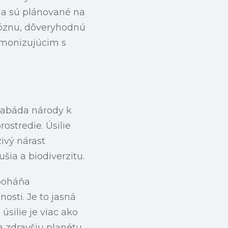
ia sú plánované na
ióznu, dôveryhodnú
rmonizujúcim s
 nabáda národy k
stredie. Úsilie
ivý nárast
šia a biodiverzitu.
 poháňa
sti. Je to jasná
o úsilie je viac ako
a zdravšiu planétu.