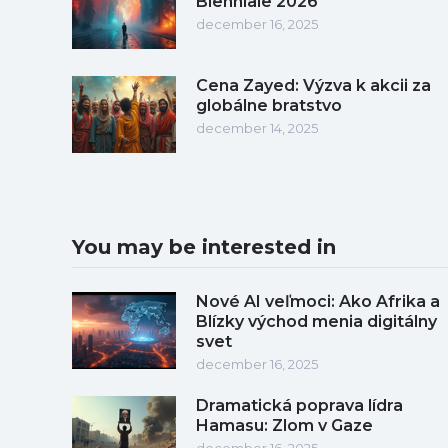
Bienniale 2026
december 16, 2025
Cena Zayed: Výzva k akcii za
globálne bratstvo
december 14, 2025
You may be interested in
Nové AI veľmoci: Ako Afrika a
Blízky východ menia digitálny
svet
december 16, 2025
Dramatická poprava lídra
Hamasu: Zlom v Gaze
december 16, 2025