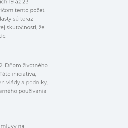
ch 19 až 23
ričom tento počet
asty sú teraz
j skutočnosti, že
íc.
52. Dňom životného
áto iniciatíva,
en vlády a podniky,
erného používania
zmluvy na