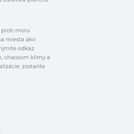
 proti moru
na miesta ako
rijmite odkaz
m, chaosom klímy a
lizácie; zostaňte