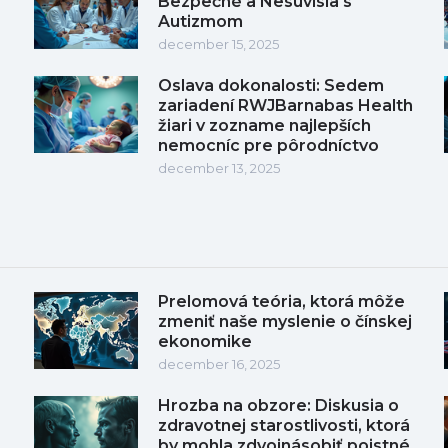
Bezpečné a Nesúvisia s
Autizmom
december 15, 2025
Oslava dokonalosti: Sedem
zariadení RWJBarnabas Health
žiari v zozname najlepších
nemocníc pre pôrodníctvo
december 13, 2025
Prelomová teória, ktorá môže
zmeniť naše myslenie o čínskej
ekonomike
december 16, 2025
Hrozba na obzore: Diskusia o
zdravotnej starostlivosti, ktorá
by mohla zdvojnásobiť poistné