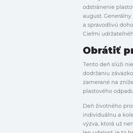
odstránenie plast
august. Generálny
a spravodlivú doho
Cieľmi udržateľnéh
Obrátiť pr
Tento deň slúži ni
dodržaniu záväzko
zamerané na znížen
plastového odpadu,
Deň životného pro
individuálnu a kol
výzva, ktorá už ne
len udalosť; je to