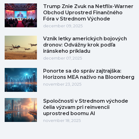
Trump Znie Zvuk na Netflix-Warner
Obchod Uprostred Finančného
Fóra v Strednom Východe
december 09, 2025
Vznik letky amerických bojových
dronov: Odvážny krok podľa
iránskeho príkladu
december 07, 2025
Ponorte sa do správ zajtrajška:
Horizons MEA naživo na Bloomberg
november 23, 2025
Spoločnosti v Strednom východe
čelia výzvam pri reinvencii
uprostred boomu AI
november 18, 2025