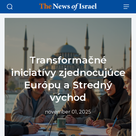
Transformačné
iniciatívy zjednocujúce
Európu a Stredný
východ
november 01, 2025