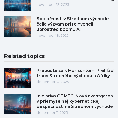
november 23, 2025
Spoločnosti v Strednom východe
čelia výzvam pri reinvencii
uprostred boomu AI
november 18, 2025
Related topics
Prebuďte sa k Horizontom: Prehľad
trhov Stredného východu a Afriky
december 13, 2025
Iniciatíva OTMEC: Nová avantgarda
v priemyselnej kybernetickej
bezpečnosti na Strednom východe
december 11, 2025