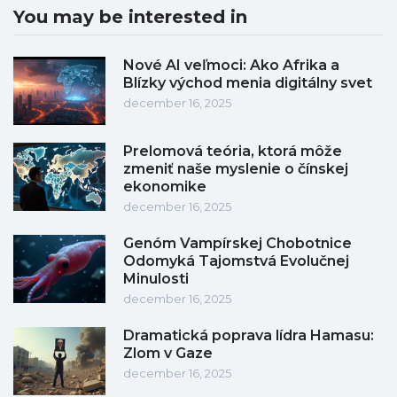
You may be interested in
Nové AI veľmoci: Ako Afrika a
Blízky východ menia digitálny svet
december 16, 2025
Prelomová teória, ktorá môže
zmeniť naše myslenie o čínskej
ekonomike
december 16, 2025
Genóm Vampírskej Chobotnice
Odomyká Tajomstvá Evolučnej
Minulosti
december 16, 2025
Dramatická poprava lídra Hamasu:
Zlom v Gaze
december 16, 2025