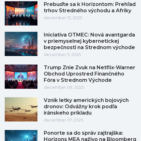
Prebuďte sa k Horizontom: Prehľad
trhov Stredného východu a Afriky
december 13, 2025
Iniciatíva OTMEC: Nová avantgarda
v priemyselnej kybernetickej
bezpečnosti na Strednom východe
december 11, 2025
Trump Znie Zvuk na Netflix-Warner
Obchod Uprostred Finančného
Fóra v Strednom Východe
december 09, 2025
Vznik letky amerických bojových
dronov: Odvážny krok podľa
iránskeho príkladu
december 07, 2025
Ponorte sa do správ zajtrajška:
Horizons MEA naživo na Bloomberg