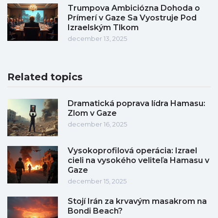
Trumpova Ambiciózna Dohoda o
Prímerí v Gaze Sa Vyostruje Pod
Izraelským Tlkom
december 13, 2025
Related topics
Dramatická poprava lídra Hamasu:
Zlom v Gaze
december 16, 2025
Vysokoprofilová operácia: Izrael
cieli na vysokého veliteľa Hamasu v
Gaze
december 15, 2025
Stojí Irán za krvavým masakrom na
Bondi Beach?