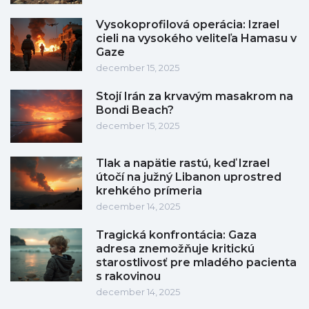
Vysokoprofilová operácia: Izrael
cieli na vysokého veliteľa Hamasu v
Gaze
december 15, 2025
Stojí Irán za krvavým masakrom na
Bondi Beach?
december 15, 2025
Tlak a napätie rastú, keď Izrael
útočí na južný Libanon uprostred
krehkého prímeria
december 14, 2025
Tragická konfrontácia: Gaza
adresa znemožňuje kritickú
starostlivosť pre mladého pacienta
s rakovinou
december 14, 2025