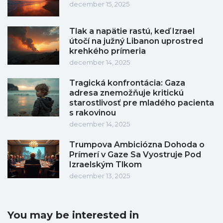
december 15, 2025
Tlak a napätie rastú, keď Izrael
útočí na južný Libanon uprostred
krehkého prímeria
december 14, 2025
Tragická konfrontácia: Gaza
adresa znemožňuje kritickú
starostlivosť pre mladého pacienta
s rakovinou
december 14, 2025
Trumpova Ambiciózna Dohoda o
Prímerí v Gaze Sa Vyostruje Pod
Izraelským Tlkom
december 13, 2025
You may be interested in