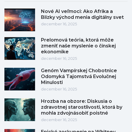
Nové AI veľmoci: Ako Afrika a
Blízky východ menia digitálny svet
december 16, 2025
Prelomová teória, ktorá môže
zmeniť naše myslenie o čínskej
ekonomike
december 16, 2025
Genóm Vampírskej Chobotnice
Odomyká Tajomstvá Evolučnej
Minulosti
december 16, 2025
Hrozba na obzore: Diskusia o
zdravotnej starostlivosti, ktorá by
mohla zdvojnásobiť poistné
december 16, 2025
Epické zoskupenie na Whitney