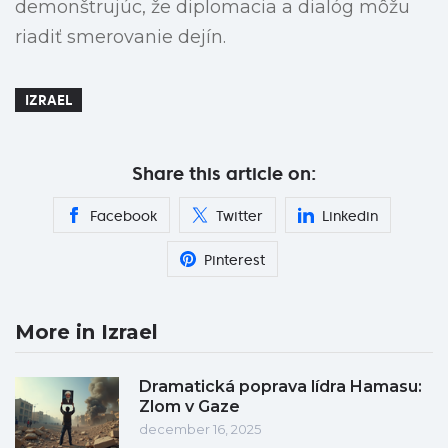
demonštrujúc, že diplomacia a dialóg môžu
riadiť smerovanie dejín.
IZRAEL
Share this article on:
Facebook
Twitter
Linkedin
Pinterest
More in Izrael
Dramatická poprava lídra Hamasu:
Zlom v Gaze
december 16, 2025