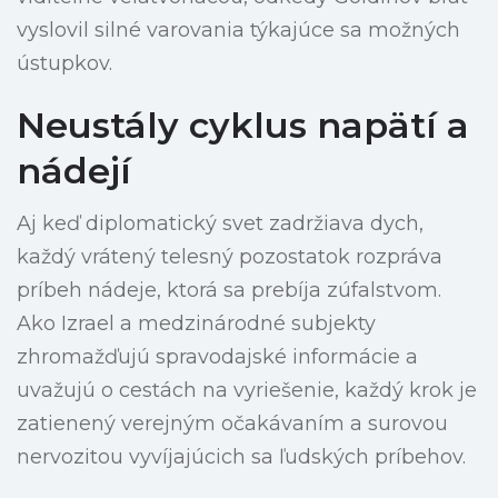
vyslovil silné varovania týkajúce sa možných
ústupkov.
Neustály cyklus napätí a
nádejí
Aj keď diplomatický svet zadržiava dych,
každý vrátený telesný pozostatok rozpráva
príbeh nádeje, ktorá sa prebíja zúfalstvom.
Ako Izrael a medzinárodné subjekty
zhromažďujú spravodajské informácie a
uvažujú o cestách na vyriešenie, každý krok je
zatienený verejným očakávaním a surovou
nervozitou vyvíjajúcich sa ľudských príbehov.