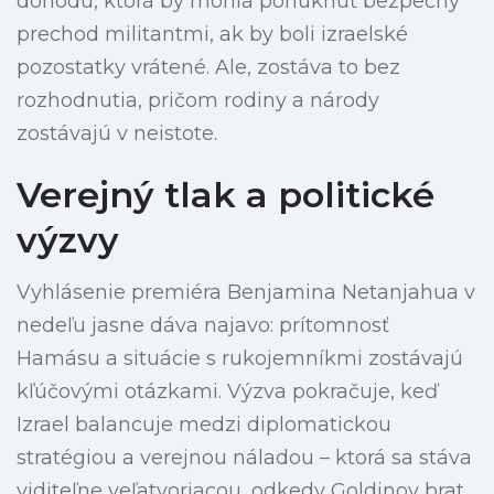
dohodu, ktorá by mohla ponúknuť bezpečný
prechod militantmi, ak by boli izraelské
pozostatky vrátené. Ale, zostáva to bez
rozhodnutia, pričom rodiny a národy
zostávajú v neistote.
Verejný tlak a politické
výzvy
Vyhlásenie premiéra Benjamina Netanjahua v
nedeľu jasne dáva najavo: prítomnosť
Hamásu a situácie s rukojemníkmi zostávajú
kľúčovými otázkami. Výzva pokračuje, keď
Izrael balancuje medzi diplomatickou
stratégiou a verejnou náladou – ktorá sa stáva
viditeľne veľatvoriacou, odkedy Goldinov brat