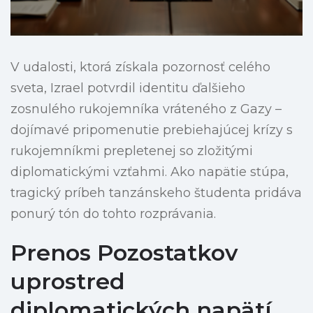
V udalosti, ktorá získala pozornosť celého
sveta, Izrael potvrdil identitu ďalšieho
zosnulého rukojemníka vráteného z Gazy –
dojímavé pripomenutie prebiehajúcej krízy s
rukojemníkmi prepletenej so zložitými
diplomatickými vzťahmi. Ako napätie stúpa,
tragický príbeh tanzánskeho študenta pridáva
ponurý tón do tohto rozprávania.
Prenos Pozostatkov
uprostred
diplomatických napätí