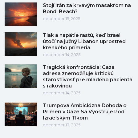
Stojí Irán za krvavým masakrom na
Bondi Beach?
december 15, 2025
Tlak a napätie rastú, keď Izrael
útočí na južný Libanon uprostred
krehkého prímeria
december 14, 2025
Tragická konfrontácia: Gaza
adresa znemožňuje kritickú
starostlivosť pre mladého pacienta
s rakovinou
december 14, 2025
Trumpova Ambiciózna Dohoda o
Prímerí v Gaze Sa Vyostruje Pod
Izraelským Tlkom
december 13, 2025