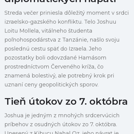
Streda večer priniesla dôležitý moment v srdci
izraelsko-gazského konfliktu. Telo Joshuu
Loitu Mollela, vitálneho študenta
poľnohospodárstva z Tanzánie, našlo svoju
poslednú cestu späť do Izraela. Jeho
pozostatky boli odovzdané Hamásom
prostredníctvom Červeného kríža, čo
znamená bolestivý, ale potrebný krok pri
uznaní ceny geopolitických sporov.
Tieň útokov zo 7. októbra
Joshua je jedným z mnohých srdcervúcich
príbehov z osudných útokov zo 7. októbra.
Unesený z Kibucu Nahal Oz, jeho návrat je