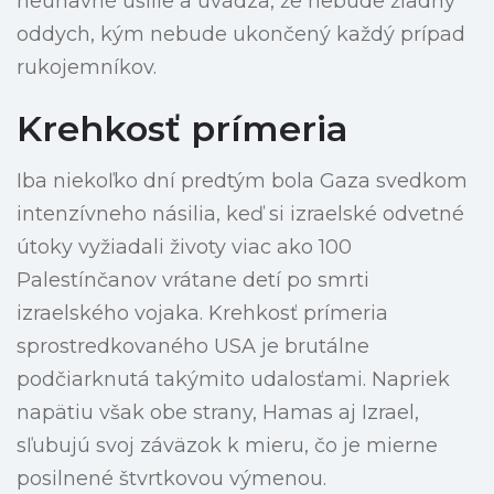
neúnavné úsilie a uvádza, že nebude žiadny
oddych, kým nebude ukončený každý prípad
rukojemníkov.
Krehkosť prímeria
Iba niekoľko dní predtým bola Gaza svedkom
intenzívneho násilia, keď si izraelské odvetné
útoky vyžiadali životy viac ako 100
Palestínčanov vrátane detí po smrti
izraelského vojaka. Krehkosť prímeria
sprostredkovaného USA je brutálne
podčiarknutá takýmito udalosťami. Napriek
napätiu však obe strany, Hamas aj Izrael,
sľubujú svoj záväzok k mieru, čo je mierne
posilnené štvrtkovou výmenou.