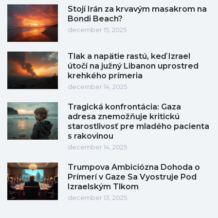
Stojí Irán za krvavým masakrom na
Bondi Beach?
december 15, 2025
Tlak a napätie rastú, keď Izrael
útočí na južný Libanon uprostred
krehkého prímeria
december 14, 2025
Tragická konfrontácia: Gaza
adresa znemožňuje kritickú
starostlivosť pre mladého pacienta
s rakovinou
december 14, 2025
Trumpova Ambiciózna Dohoda o
Prímerí v Gaze Sa Vyostruje Pod
Izraelským Tlkom
december 13, 2025