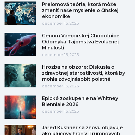
Prelomová teória, ktorá môže
zmeniť naše myslenie o čínskej
ekonomike
december 16, 2025
Genóm Vampírskej Chobotnice
Odomyká Tajomstvá Evolučnej
Minulosti
december 16, 2025
Hrozba na obzore: Diskusia o
zdravotnej starostlivosti, ktorá by
mohla zdvojnásobiť poistné
december 16, 2025
Epické zoskupenie na Whitney
Bienniale 2026
december 16, 2025
Jared Kushner sa znovu objavuje
ako kľúčový hráč v Trumpových