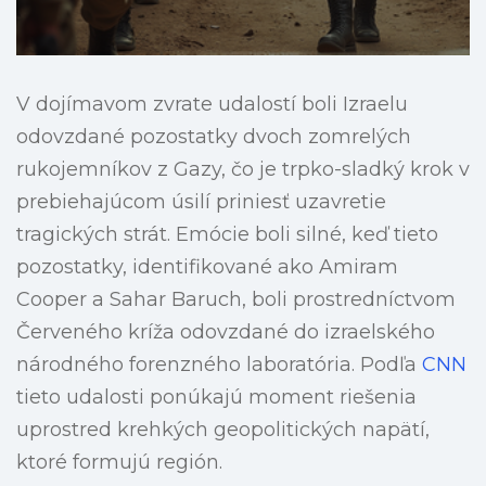
V dojímavom zvrate udalostí boli Izraelu
odovzdané pozostatky dvoch zomrelých
rukojemníkov z Gazy, čo je trpko-sladký krok v
prebiehajúcom úsilí priniesť uzavretie
tragických strát. Emócie boli silné, keď tieto
pozostatky, identifikované ako Amiram
Cooper a Sahar Baruch, boli prostredníctvom
Červeného kríža odovzdané do izraelského
národného forenzného laboratória. Podľa
CNN
tieto udalosti ponúkajú moment riešenia
uprostred krehkých geopolitických napätí,
ktoré formujú región.