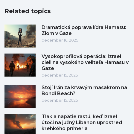
Related topics
Dramatická poprava lídra Hamasu:
Zlom v Gaze
december 16, 2025
Vysokoprofilová operácia: Izrael
cieli na vysokého veliteľa Hamasu v
Gaze
december 15, 2025
Stojí Irán za krvavým masakrom na
Bondi Beach?
december 15, 2025
Tlak a napätie rastú, keď Izrael
útočí na južný Libanon uprostred
krehkého prímeria