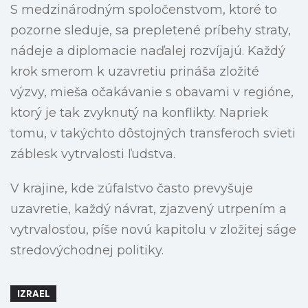
S medzinárodným spoločenstvom, ktoré to
pozorne sleduje, sa prepletené príbehy straty,
nádeje a diplomacie naďalej rozvíjajú. Každý
krok smerom k uzavretiu prináša zložité
výzvy, mieša očakávanie s obavami v regióne,
ktorý je tak zvyknutý na konflikty. Napriek
tomu, v takýchto dôstojných transferoch svieti
záblesk vytrvalosti ľudstva.
V krajine, kde zúfalstvo často prevyšuje
uzavretie, každý návrat, zjazvený utrpením a
vytrvalosťou, píše novú kapitolu v zložitej ságe
stredovýchodnej politiky.
IZRAEL