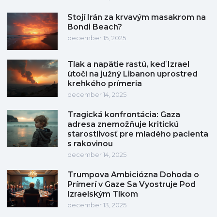
Stojí Irán za krvavým masakrom na
Bondi Beach?
december 15, 2025
Tlak a napätie rastú, keď Izrael
útočí na južný Libanon uprostred
krehkého prímeria
december 14, 2025
Tragická konfrontácia: Gaza
adresa znemožňuje kritickú
starostlivosť pre mladého pacienta
s rakovinou
december 14, 2025
Trumpova Ambiciózna Dohoda o
Prímerí v Gaze Sa Vyostruje Pod
Izraelským Tlkom
december 13, 2025