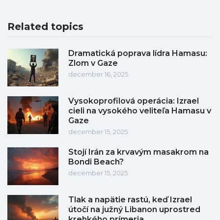
Related topics
Dramatická poprava lídra Hamasu:
Zlom v Gaze
december 16, 2025
Vysokoprofilová operácia: Izrael
cieli na vysokého veliteľa Hamasu v
Gaze
december 15, 2025
Stojí Irán za krvavým masakrom na
Bondi Beach?
december 15, 2025
Tlak a napätie rastú, keď Izrael
útočí na južný Libanon uprostred
krehkého prímeria