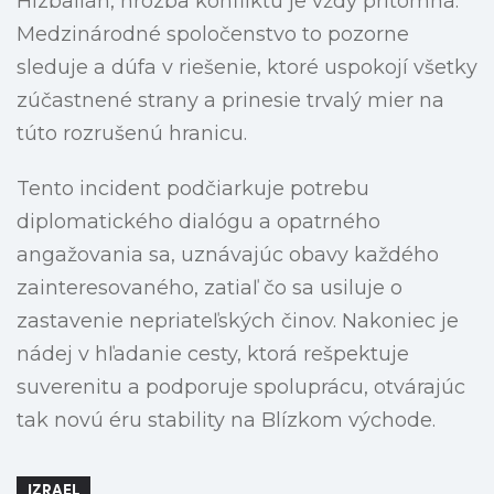
Hizballáh, hrozba konfliktu je vždy prítomná.
Medzinárodné spoločenstvo to pozorne
sleduje a dúfa v riešenie, ktoré uspokojí všetky
zúčastnené strany a prinesie trvalý mier na
túto rozrušenú hranicu.
Tento incident podčiarkuje potrebu
diplomatického dialógu a opatrného
angažovania sa, uznávajúc obavy každého
zainteresovaného, zatiaľ čo sa usiluje o
zastavenie nepriateľských činov. Nakoniec je
nádej v hľadanie cesty, ktorá rešpektuje
suverenitu a podporuje spoluprácu, otvárajúc
tak novú éru stability na Blízkom východe.
IZRAEL