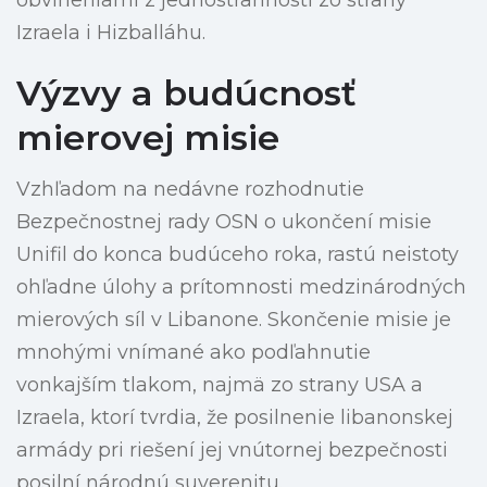
obvineniami z jednostrannosti zo strany
Izraela i Hizballáhu.
Výzvy a budúcnosť
mierovej misie
Vzhľadom na nedávne rozhodnutie
Bezpečnostnej rady OSN o ukončení misie
Unifil do konca budúceho roka, rastú neistoty
ohľadne úlohy a prítomnosti medzinárodných
mierových síl v Libanone. Skončenie misie je
mnohými vnímané ako podľahnutie
vonkajším tlakom, najmä zo strany USA a
Izraela, ktorí tvrdia, že posilnenie libanonskej
armády pri riešení jej vnútornej bezpečnosti
posilní národnú suverenitu.