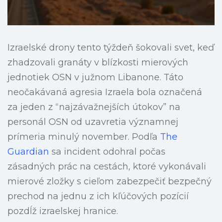
Izraelské drony tento týždeň šokovali svet, keď
zhadzovali granáty v blízkosti mierových
jednotiek OSN v južnom Libanone. Táto
neočakávaná agresia Izraela bola označená
za jeden z “najzávažnejších útokov” na
personál OSN od uzavretia významnej
prímeria minulý november. Podľa
The
Guardian
sa incident odohral počas
zásadných prác na cestách, ktoré vykonávali
mierové zložky s cieľom zabezpečiť bezpečný
prechod na jednu z ich kľúčových pozícií
pozdĺž izraelskej hranice.