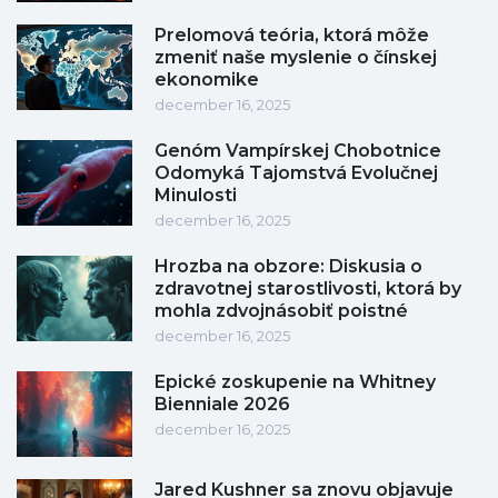
Prelomová teória, ktorá môže
zmeniť naše myslenie o čínskej
ekonomike
december 16, 2025
Genóm Vampírskej Chobotnice
Odomyká Tajomstvá Evolučnej
Minulosti
december 16, 2025
Hrozba na obzore: Diskusia o
zdravotnej starostlivosti, ktorá by
mohla zdvojnásobiť poistné
december 16, 2025
Epické zoskupenie na Whitney
Bienniale 2026
december 16, 2025
Jared Kushner sa znovu objavuje