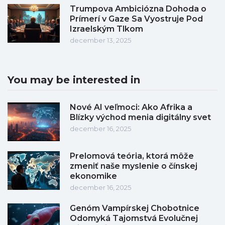
Trumpova Ambiciózna Dohoda o
Prímerí v Gaze Sa Vyostruje Pod
Izraelským Tlkom
december 13, 2025
You may be interested in
Nové AI veľmoci: Ako Afrika a
Blízky východ menia digitálny svet
december 16, 2025
Prelomová teória, ktorá môže
zmeniť naše myslenie o čínskej
ekonomike
december 16, 2025
Genóm Vampírskej Chobotnice
Odomyká Tajomstvá Evolučnej