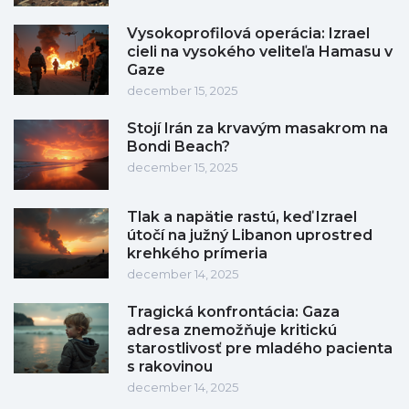
Vysokoprofilová operácia: Izrael
cieli na vysokého veliteľa Hamasu v
Gaze
december 15, 2025
Stojí Irán za krvavým masakrom na
Bondi Beach?
december 15, 2025
Tlak a napätie rastú, keď Izrael
útočí na južný Libanon uprostred
krehkého prímeria
december 14, 2025
Tragická konfrontácia: Gaza
adresa znemožňuje kritickú
starostlivosť pre mladého pacienta
s rakovinou
december 14, 2025