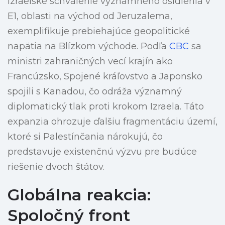
Izraelské schválenie významného osídlenia v
E1, oblasti na východ od Jeruzalema,
exemplifikuje prebiehajúce geopolitické
napätia na Blízkom východe. Podľa
CBC
sa
ministri zahraničných vecí krajín ako
Francúzsko, Spojené kráľovstvo a Japonsko
spojili s Kanadou, čo odráža významný
diplomatický tlak proti krokom Izraela. Táto
expanzia ohrozuje ďalšiu fragmentáciu území,
ktoré si Palestínčania nárokujú, čo
predstavuje existenčnú výzvu pre budúce
riešenie dvoch štátov.
Globálna reakcia:
Spoločný front