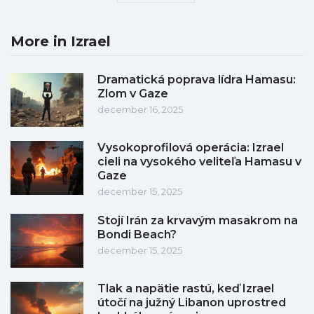
More in Izrael
Dramatická poprava lídra Hamasu:
Zlom v Gaze
december 16, 2025
Vysokoprofilová operácia: Izrael
cieli na vysokého veliteľa Hamasu v
Gaze
december 15, 2025
Stojí Irán za krvavým masakrom na
Bondi Beach?
december 15, 2025
Tlak a napätie rastú, keď Izrael
útočí na južný Libanon uprostred