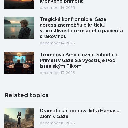
krehkého prímeria
december 14, 2025
Tragická konfrontácia: Gaza
adresa znemožňuje kritickú
starostlivosť pre mladého pacienta
s rakovinou
december 14, 2025
Trumpova Ambiciózna Dohoda o
Prímerí v Gaze Sa Vyostruje Pod
Izraelským Tlkom
december 13, 2025
Related topics
Dramatická poprava lídra Hamasu:
Zlom v Gaze
december 16, 2025