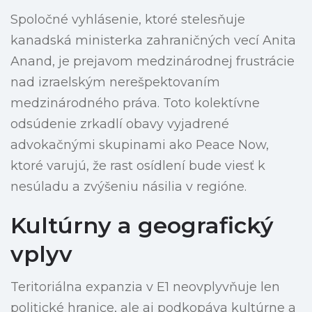
Spoločné vyhlásenie, ktoré stelesňuje
kanadská ministerka zahraničných vecí Anita
Anand, je prejavom medzinárodnej frustrácie
nad izraelským nerešpektovaním
medzinárodného práva. Toto kolektívne
odsúdenie zrkadlí obavy vyjadrené
advokačnými skupinami ako Peace Now,
ktoré varujú, že rast osídlení bude viesť k
nesúladu a zvýšeniu násilia v regióne.
Kultúrny a geografický
vplyv
Teritoriálna expanzia v E1 neovplyvňuje len
politické hranice, ale aj podkopáva kultúrne a