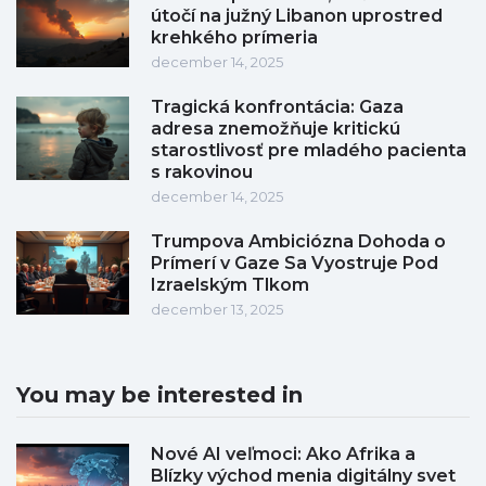
útočí na južný Libanon uprostred
krehkého prímeria
december 14, 2025
Tragická konfrontácia: Gaza
adresa znemožňuje kritickú
starostlivosť pre mladého pacienta
s rakovinou
december 14, 2025
Trumpova Ambiciózna Dohoda o
Prímerí v Gaze Sa Vyostruje Pod
Izraelským Tlkom
december 13, 2025
You may be interested in
Nové AI veľmoci: Ako Afrika a
Blízky východ menia digitálny svet