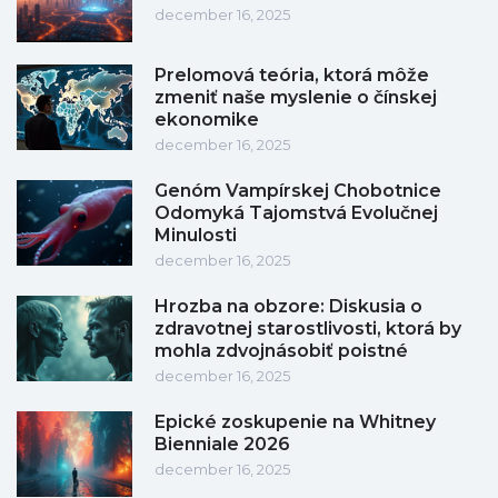
december 16, 2025
Prelomová teória, ktorá môže
zmeniť naše myslenie o čínskej
ekonomike
december 16, 2025
Genóm Vampírskej Chobotnice
Odomyká Tajomstvá Evolučnej
Minulosti
december 16, 2025
Hrozba na obzore: Diskusia o
zdravotnej starostlivosti, ktorá by
mohla zdvojnásobiť poistné
december 16, 2025
Epické zoskupenie na Whitney
Bienniale 2026
december 16, 2025