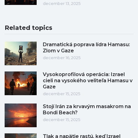
december 13, 2025
Related topics
Dramatická poprava lídra Hamasu:
Zlom v Gaze
december 16, 2025
Vysokoprofilová operácia: Izrael
cieli na vysokého veliteľa Hamasu v
Gaze
december 15, 2025
Stojí Irán za krvavým masakrom na
Bondi Beach?
december 15, 2025
Tlak a napätie rastú, keď Izrael