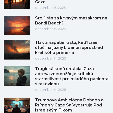
Gaze
december 15, 2025
Stojí Irán za krvavým masakrom na
Bondi Beach?
december 15, 2025
Tlak a napätie rastú, keď Izrael
útočí na južný Libanon uprostred
krehkého prímeria
december 14, 2025
Tragická konfrontácia: Gaza
adresa znemožňuje kritickú
starostlivosť pre mladého pacienta
s rakovinou
december 14, 2025
Trumpova Ambiciózna Dohoda o
Prímerí v Gaze Sa Vyostruje Pod
Izraelským Tlkom