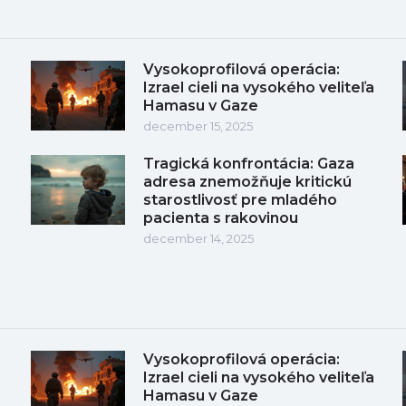
Vysokoprofilová operácia:
Izrael cieli na vysokého veliteľa
Hamasu v Gaze
december 15, 2025
Tragická konfrontácia: Gaza
adresa znemožňuje kritickú
starostlivosť pre mladého
pacienta s rakovinou
december 14, 2025
Vysokoprofilová operácia:
Izrael cieli na vysokého veliteľa
Hamasu v Gaze