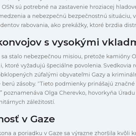
 OSN sú potrebné na zastavenie hroziacej hladove
bmedzenia a nebezpečnú bezpečnostnú situáciu, 
entov rabovania, ako prekážky, ktoré brzdia dist
konvojov s vysokými vklad
 sa stalo nebezpečnou misiou, pretože kamióny 
 ktoré vyžadujú špeciálne povolenia. Svedkovia r
obklopených zúfalými obyvateľmi Gazy a kriminá
se berú zásoby. “Tieto podmienky prinášajú značné 
ov,” poznamenáva Olga Cherevko, hovorkyňa Úradu
tárnych záležitostí.
osť v Gaze
kona a poriadku v Gaze sa výrazne zhoršila kvôli ko