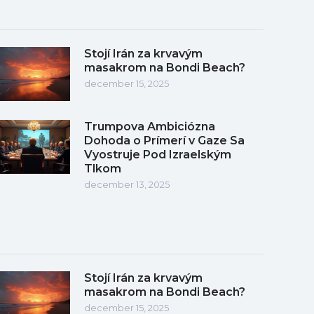
Stojí Irán za krvavým
masakrom na Bondi Beach?
december 15, 2025
Trumpova Ambiciózna
Dohoda o Prímerí v Gaze Sa
Vyostruje Pod Izraelským
Tlkom
december 13, 2025
Stojí Irán za krvavým
masakrom na Bondi Beach?
december 15, 2025