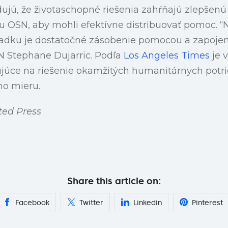
ujú, že životaschopné riešenia zahŕňajú zlepšenú
OSN, aby mohli efektívne distribuovať pomoc. “N
iadku je dostatočné zásobenie pomocou a zapojen
N Stephane Dujarric. Podľa
Los Angeles Times
je 
ujúce na riešenie okamžitých humanitárnych potri
ho mieru.
ted Press
Share this article on:
Facebook
Twitter
Linkedin
Pinterest