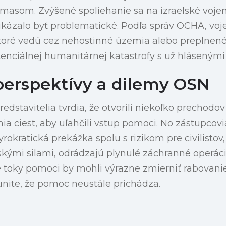
amasom. Zvýšené spoliehanie sa na izraelské voje
ukázalo byť problematické. Podľa správ OCHA, voje
ktoré vedú cez nehostinné územia alebo preplnené 
enciálnej humanitárnej katastrofy s už hlásenými
 perspektívy a dilemy OSN
predstavitelia tvrdia, že otvorili niekoľko prechodo
a ciest, aby uľahčili vstup pomoci. No zástupcov
rokratická prekážka spolu s rizikom pre civilistov
skými silami, odrádzajú plynulé záchranné operáci
 toky pomoci by mohli výrazne zmierniť rabovanie
ite, že pomoc neustále prichádza.