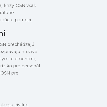
j krízy. OSN však
vrátane
ribúciu pomoci.
mi
OSN prechádzajú
ozprávajú hrozivé
lnymi elementmi,
riziko pre personál
 OSN pre
lapsu civilnej