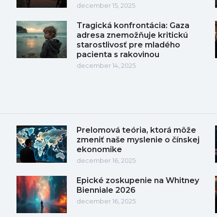
december 15, 2025
Tragická konfrontácia: Gaza
adresa znemožňuje kritickú
starostlivosť pre mladého
pacienta s rakovinou
december 14, 2025
Prelomová teória, ktorá môže
zmeniť naše myslenie o čínskej
ekonomike
december 16, 2025
Epické zoskupenie na Whitney
Bienniale 2026
december 16, 2025