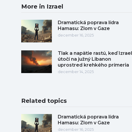
More in Izrael
Dramatická poprava lídra
Hamasu: Zlom v Gaze
december 16, 2025
Tlak a napätie rastú, keď Izrael
útočí na južný Libanon
uprostred krehkého prímeria
december 14, 2025
Related topics
Dramatická poprava lídra
Hamasu: Zlom v Gaze
december 16, 2025