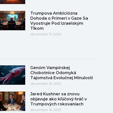
Trumpova Ambiciózna
Dohoda o Prímerí v Gaze Sa
Vyostruje Pod Izraelským
Tlkom
december 13, 2025
Genóm Vampírskej
Chobotnice Odomyká
Tajomstvá Evolučnej Minulosti
december 16, 2025
Jared Kushner sa znovu
objavuje ako kľúčový hráč v
Trumpových rokovaniach
december 16, 2025