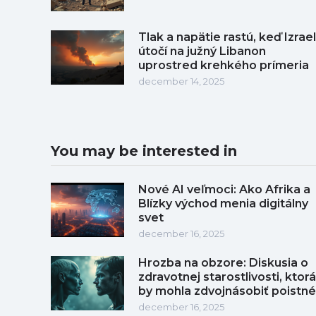
Tlak a napätie rastú, keď Izrael
útočí na južný Libanon
uprostred krehkého prímeria
december 14, 2025
You may be interested in
Nové AI veľmoci: Ako Afrika a
Blízky východ menia digitálny
svet
december 16, 2025
Hrozba na obzore: Diskusia o
zdravotnej starostlivosti, ktorá
by mohla zdvojnásobiť poistné
december 16, 2025