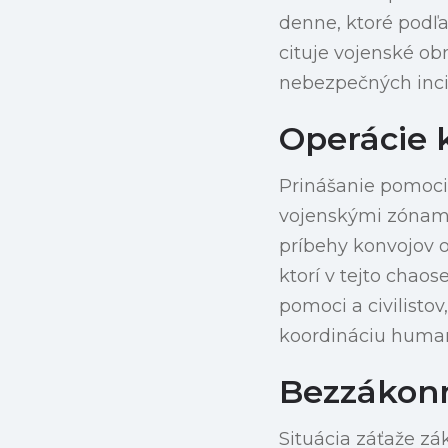
denne, ktoré podľa
cituje vojenské o
nebezpečných incid
Operácie 
Prinášanie pomoci
vojenskými zónami,
príbehy konvojov 
ktorí v tejto chao
pomoci a civilist
koordináciu humani
Bezzákonn
Situácia záťaže zá