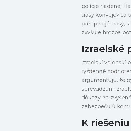
polície riadenej H
trasy konvojov sa 
predpisujú trasy, 
zvyšuje hrozba pot
Izraelské
Izraelskí vojenskí 
týždenné hodnoteni
argumentujú, že by
sprevádzaní izrael
dôkazy, že zvýšené
zabezpečujú komun
K riešeniu