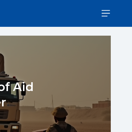
of Aid
er