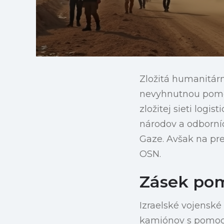
Zložitá humanitárn
nevyhnutnou pomoc
zložitej sieti log
národov a odborníc
Gaze. Avšak na pr
OSN.
Zásek po
Izraelské vojenské
kamiónov s pomoco