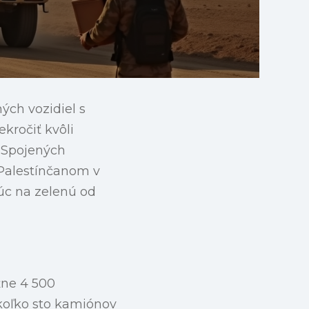
ých vozidiel s
kročiť kvôli
a Spojených
 Palestínčanom v
úc na zelenú od
žne 4 500
koľko sto kamiónov