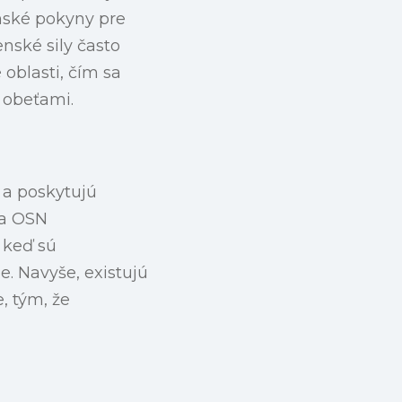
nské pokyny pre
nské sily často
oblasti, čím sa
 obeťami.
v a poskytujú
ia OSN
, keď sú
e. Navyše, existujú
, tým, že