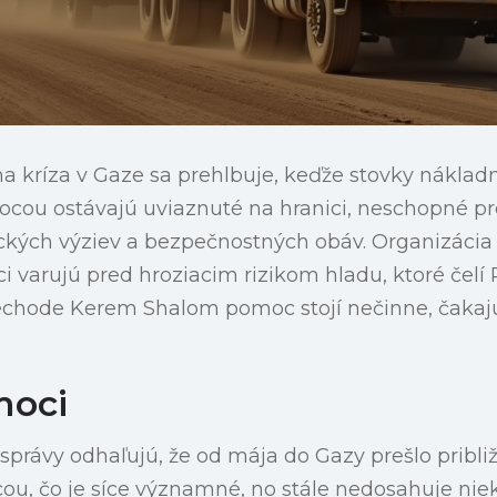
a kríza v Gaze sa prehlbuje, keďže stovky nákladn
ou ostávajú uviaznuté na hranici, neschopné pre
istických výziev a bezpečnostných obáv. Organizáci
i varujú pred hroziacim rizikom hladu, ktoré čelí
echode Kerem Shalom pomoc stojí nečinne, čakaj
moci
 správy odhaľujú, že od mája do Gazy prešlo pribli
u, čo je síce významné, no stále nedosahuje nie