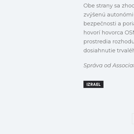
Obe strany sa zhod
zvýšenú autonómiu 
bezpečnosti a por
hovorí hovorca OS
prostredia rozhod
dosiahnutie trvalé
Správa od Associa
IZRAEL