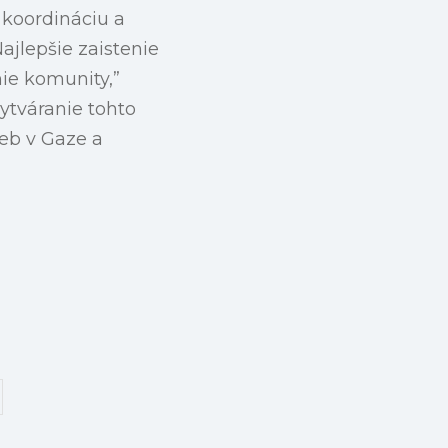
 koordináciu a
ajlepšie zaistenie
ie komunity,”
vytváranie tohto
eb v Gaze a