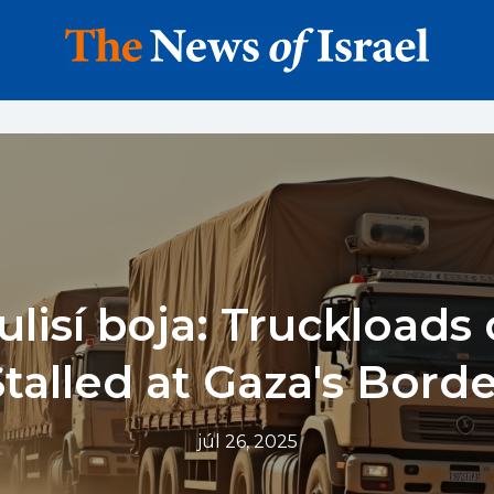
ulisí boja: Truckloads 
talled at Gaza's Bord
júl 26, 2025