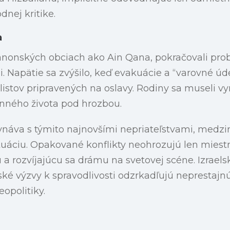
nej kritike.
a
banonských obciach ako Ain Qana, pokračovali pro
Napätie sa zvýšilo, keď evakuácie a “varovné úde
vilistov pripravených na oslavy. Rodiny sa museli v
nného života pod hrozbou.
ovnáva s týmito najnovšími nepriateľstvami, med
tuáciu. Opakované konflikty neohrozujú len miestnu 
ú a rozvíjajúcu sa drámu na svetovej scéne. Izrael
ské výzvy k spravodlivosti odzrkadľujú neprestajnú
opolitiky.