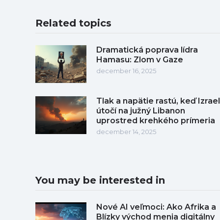
Related topics
Dramatická poprava lídra
Hamasu: Zlom v Gaze
december 16, 2025
Tlak a napätie rastú, keď Izrael
útočí na južný Libanon
uprostred krehkého prímeria
december 14, 2025
You may be interested in
Nové AI veľmoci: Ako Afrika a
Blízky východ menia digitálny