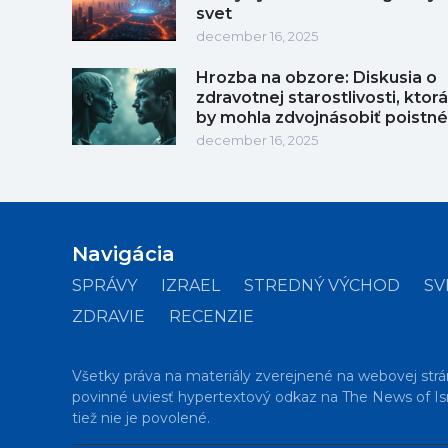
svet
december 16, 2025
Hrozba na obzore: Diskusia o
zdravotnej starostlivosti, ktorá
by mohla zdvojnásobiť poistné
december 16, 2025
Navigácia
SPRÁVY
IZRAEL
STREDNÝ VÝCHOD
SV
ZDRAVIE
RECENZIE
Všetky práva na materiály zverejnené na webovej strá
povinné uviesť hypertextový odkaz na The News of Isr
tiež nie je povolené.