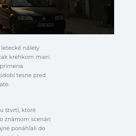
letecké nálety
 tak krehkom mieri.
 prímeria
období tesne pred
ate.
 štvrtí, ktoré
úco známom scenári
ajné ponáhľali do