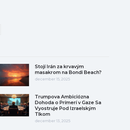
Stojí Irán za krvavým
masakrom na Bondi Beach?
december 15, 2025
Trumpova Ambiciózna
Dohoda o Prímerí v Gaze Sa
Vyostruje Pod Izraelským
Tlkom
december 13, 2025