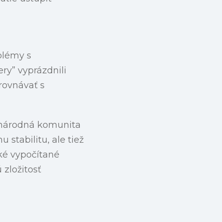
blémy s
ry” vyprázdnili
yrovnávať s
zinárodná komunita
stabilitu, ale tiež
ské vypočítané
 zložitosť