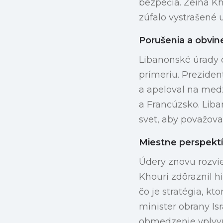
bezpečia. Zeina Kh
zúfalo vystrašené 
Porušenia a obvin
Libanonské úrady 
prímeriu. Prezide
a apeloval na medz
a Francúzsko. Lib
svet, aby považoval
Miestne perspekt
Údery znovu rozvie
Khouri zdôraznil hi
čo je stratégia, k
minister obrany Is
obmedzenie vplyvu