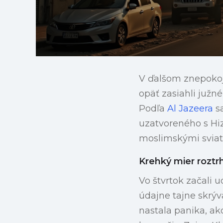
V ďalšom znepokoj
opäť zasiahli južn
Podľa
Al Jazeera
sa
uzatvoreného s Hiz
moslimskými sviat
Krehký mier roztr
Vo štvrtok začali u
údajne tajne skrý
nastala panika, ak