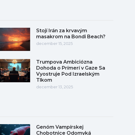
Stojí Irán za krvavým
masakrom na Bondi Beach?
december 15, 2025
Trumpova Ambiciózna
Dohoda o Prímerí v Gaze Sa
Vyostruje Pod Izraelským
Tlkom
december 13, 2025
Genóm Vampírskej
Chobotnice Odomyká