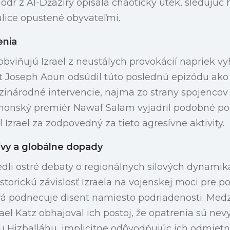
odr z Al-Džazíry opísala chaotický útek, sledujúc
ulice opustené obyvateľmi.
enia
obviňujú Izrael z neustálych provokácií napriek 
nt Joseph Aoun odsúdil túto poslednú epizódu ako
inárodné intervencie, najmä zo strany spojencov
anonský premiér Nawaf Salam vyjadril podobné poc
 Izrael za zodpovedný za tieto agresívne aktivity.
ívy a globálne dopady
dli ostré debaty o regionálnych silových dynamik
storickú závislosť Izraela na vojenskej moci pre po
torá podnecuje disent namiesto podriadenosti. Medz
rael Katz obhajoval ich postoj, že opatrenia sú ne
 Hizballáhu, implicitne odôvodňujúc ich odmietnu