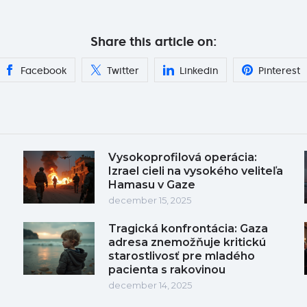
Share this article on:
Facebook
Twitter
Linkedin
Pinterest
Vysokoprofilová operácia:
Izrael cieli na vysokého veliteľa
Hamasu v Gaze
december 15, 2025
Tragická konfrontácia: Gaza
adresa znemožňuje kritickú
starostlivosť pre mladého
pacienta s rakovinou
december 14, 2025