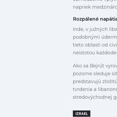
napriek medzinárod
Rozpálené napäti
Inde, v južných li
podobnými údermi. 
tieto oblasti od ci
neistotou každode
Ako sa Bejrút vyr
pozorne sleduje si
predstavujú zložit
tvrdenia a libanon
stredovýchodnej ge
IZRAEL