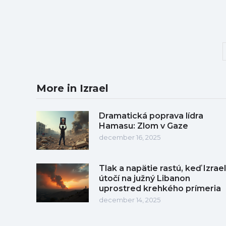
More in Izrael
Dramatická poprava lídra
Hamasu: Zlom v Gaze
december 16, 2025
Tlak a napätie rastú, keď Izrael
útočí na južný Libanon
uprostred krehkého prímeria
december 14, 2025