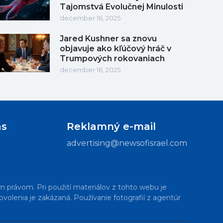
Tajomstvá Evolučnej Minulosti
december 16, 2025
Jared Kushner sa znovu
objavuje ako kľúčový hráč v
Trumpových rokovaniach
december 16, 2025
ás
Reklamný e-mail
advertising@newsofisrael.com
m právom. Pri použití materiálov z tohto webu je
volenia je zakázaná. Používanie fotografií z agentúr