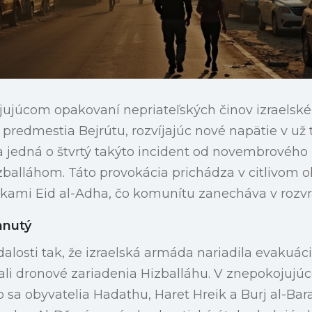
ujúcom opakovaní nepriateľských činov izraelské 
é predmestia Bejrútu, rozvíjajúc nové napätie v už
 jedná o štvrtý takýto incident od novembrového
balláhom. Táto provokácia prichádza v citlivom 
kami Eid al-Adha, čo komunítu zanecháva v rozvr
hnutý
dalosti tak, že izraelská armáda nariadila evakuáciu
vali dronové zariadenia Hizballáhu. V znepokojuj
o sa obyvatelia Hadathu, Haret Hreik a Burj al-Bar