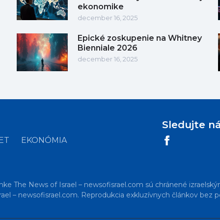
ekonomike
december 16, 2025
Epické zoskupenie na Whitney
Bienniale 2026
december 16, 2025
Sledujte n
ET
EKONÓMIA
nke The News of Israel – newsofisrael.com sú chránené izraelský
ael – newsofisrael.com. Reprodukcia exkluzívnych článkov bez po