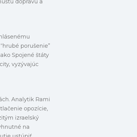
 hustú dopravu a
vyhlásenému
 “hrubé porušenie”
 ako Spojené štáty
ity, vyzývajúc
ách. Analytik Rami
tlačenie opozície,
itým izraelský
vyhnutné na
tie ustúpiť