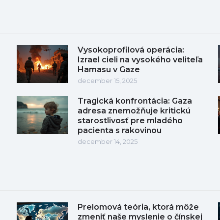
Vysokoprofilová operácia:
Izrael cieli na vysokého veliteľa
Hamasu v Gaze
december 15, 2025
Tragická konfrontácia: Gaza
adresa znemožňuje kritickú
starostlivosť pre mladého
pacienta s rakovinou
december 14, 2025
Prelomová teória, ktorá môže
zmeniť naše myslenie o čínskej