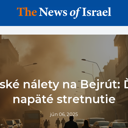
lské nálety na Bejrút: 
napäté stretnutie
jún 06, 2025