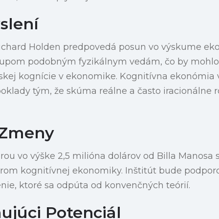
slení
 Richard Holden predpovedá posun vo výskume e
tupom podobným fyzikálnym vedám, čo by mohlo r
skej kognície v ekonomike. Kognitívna ekonómia 
klady tým, že skúma reálne a často iracionálne 
 Zmeny
rou vo výške 2,5 milióna dolárov od Billa Manosa
drom kognitívnej ekonomiky. Inštitút bude podpor
ie, ktoré sa odpúta od konvenčných teórií.
ujúci Potenciál