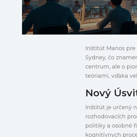
Inštitút Manos pr
Sydney, čo znamen
centrum, ale o pio
teóriami, vďaka ve
Nový Úsvi
Inštitút je určen
rozhodovacích pro
politiky a osobné 
kognitívnych proce