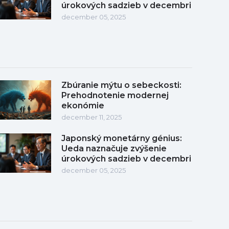
úrokových sadzieb v decembri
december 05, 2025
Zbúranie mýtu o sebeckosti:
Prehodnotenie modernej
ekonómie
december 11, 2025
Japonský monetárny génius:
Ueda naznačuje zvýšenie
úrokových sadzieb v decembri
december 05, 2025