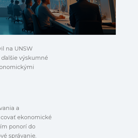
vil na UNSW
o ďalšie výskumné
ekonomickými
vania a
lucovať ekonomické
tím ponorí do
vé správanie.