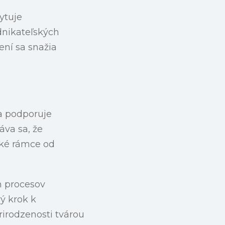
ytuje
dnikateľských
ení sa snažia
 a podporuje
áva sa, že
ké rámce od
 procesov
ý krok k
rirodzenosti tvárou