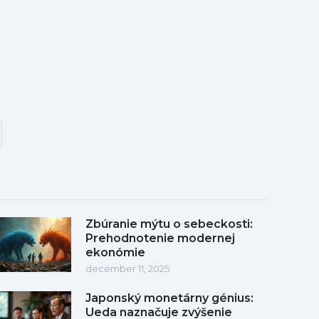
Zbúranie mýtu o sebeckosti:
Prehodnotenie modernej
ekonómie
december 11, 2025
Japonský monetárny génius:
Ueda naznačuje zvýšenie