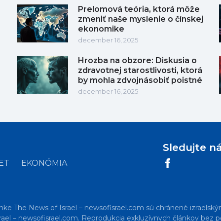
Prelomová teória, ktorá môže
zmeniť naše myslenie o čínskej
ekonomike
december 16, 2025
Hrozba na obzore: Diskusia o
zdravotnej starostlivosti, ktorá
by mohla zdvojnásobiť poistné
december 16, 2025
Sledujte n
ET
EKONÓMIA
nke The News of Israel – newsofisrael.com sú chránené izraelský
ael – newsofisrael.com. Reprodukcia exkluzívnych článkov bez po