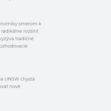
konomiky smerom k
adikálne rozšíriť
vyzýva tradičné
rozhodovacie
 sa UNSW chystá
ovať nové