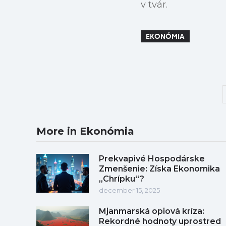
v tvár.
EKONÓMIA
More in Ekonómia
Prekvapivé Hospodárske
Zmenšenie: Získa Ekonomika
„Chrípku“?
december 15, 2025
Mjanmarská opiová kríza:
Rekordné hodnoty uprostred