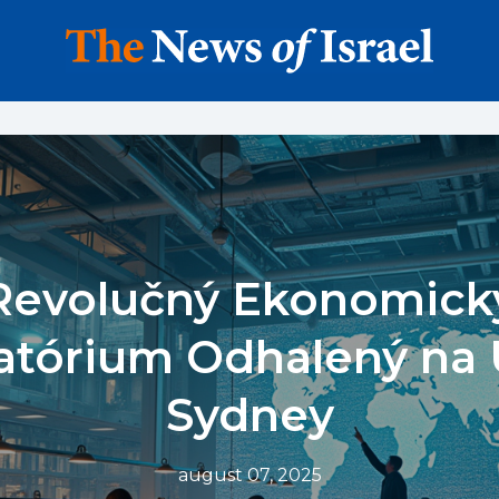
Revolučný Ekonomick
atórium Odhalený n
Sydney
august 07, 2025