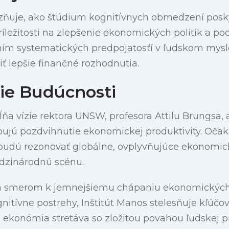
azňuje, ako štúdium kognitívnych obmedzení posk
ležitosti na zlepšenie ekonomických politík a po
ním systematických predpojatosťí v ľudskom mysl
 lepšie finančné rozhodnutia.
ie Budúcnosti
pĺňa vízie rektora UNSW, profesora Attilu Brungsa,
ubujú pozdvihnutie ekonomickej produktivity. Očak
budú rezonovať globálne, ovplyvňujúce ekonomic
edzinárodnú scénu.
va smerom k jemnejšiemu chápaniu ekonomických
itívne postrehy, Inštitút Manos stelesňuje kľúčov
 ekonómia stretáva so zložitou povahou ľudskej p