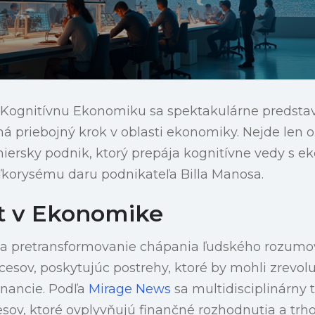
e Kognitívnu Ekonomiku sa spektakulárne predsta
á priebojný krok v oblasti ekonomiky. Nejde len 
niersky podnik, ktorý prepája kognitívne vedy s 
ľkorysému daru podnikateľa Billa Manosa.
t v Ekonomike
ý na pretransformovanie chápania ľudského rozumo
cesov, poskytujúc postrehy, ktoré by mohli zrevo
financie. Podľa
Mirage News
sa multidisciplinárny 
sov, ktoré ovplyvňujú finančné rozhodnutia a trho