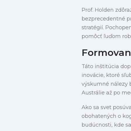
Prof. Holden zdôr
bezprecedentné prí
stratégií. Pochope
pomôcť ľuďom robiť
Formovan
Táto inštitúcia do
inovácie, ktoré sľ
výskumné nálezy 
Austrálie až po m
Ako sa svet posú
obohatených o kogn
budúcnosti, kde sa