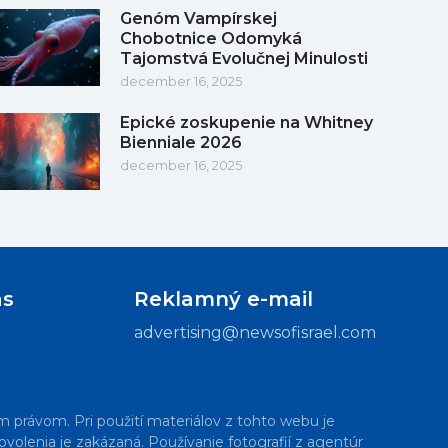
Genóm Vampírskej
Chobotnice Odomyká
Tajomstvá Evolučnej Minulosti
december 16, 2025
Epické zoskupenie na Whitney
Bienniale 2026
december 16, 2025
ás
Reklamný e-mail
advertising@newsofisrael.com
m právom. Pri použití materiálov z tohto webu je
volenia je zakázaná. Používanie fotografií z agentúr