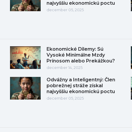
najvyššiu ekonomickú poctu
december 05, 2025
Ekonomické Dilemy: Sú
Vysoké Minimálne Mzdy
Prínosom alebo Prekážkou?
december 14, 2025
Odvážny a Inteligentný: Člen
pobrežnej stráže získal
najvyššiu ekonomickú poctu
december 05, 2025