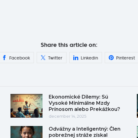
Share this article on:
Facebook
Twitter
Linkedin
Pinterest
Ekonomické Dilemy: Sú
Vysoké Minimálne Mzdy
Prínosom alebo Prekážkou?
december 14, 2025
Odvážny a Inteligentný: Člen
pobrežnej stráže získal