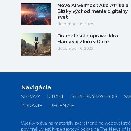
Nové AI veľmoci: Ako Afrika a
Blízky východ menia digitálny
svet
december 16, 2025
Dramatická poprava lídra
Hamasu: Zlom v Gaze
december 16, 2025
Navigácia
SPRÁVY
IZRAEL
STREDNÝ VÝCHOD
SV
ZDRAVIE
RECENZIE
Všetky práva na materiály zverejnené na webovej strá
povinné uviesť hypertextový odkaz na The News of Isr