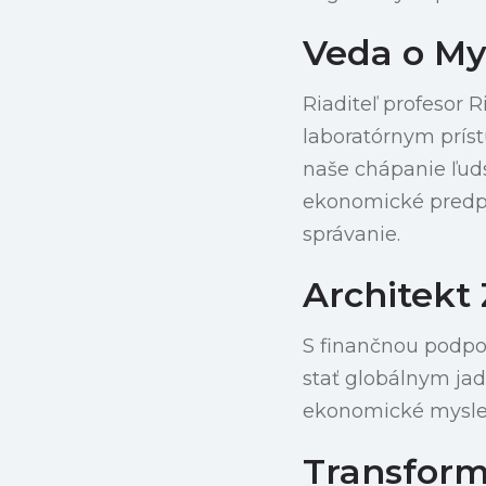
Veda o My
Riaditeľ profesor
laboratórnym prís
naše chápanie ľud
ekonomické predpo
správanie.
Architekt
S finančnou podpo
stať globálnym ja
ekonomické myslen
Transform