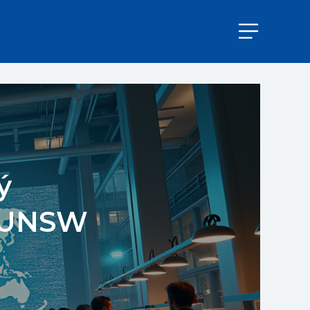
ý
a UNSW