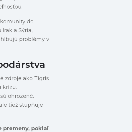
eľnosťou.
e komunity do
Irak a Sýria,
rehlbujú problémy v
podárstva
é zdroje ako Tigris
 krízu.
sú ohrozené.
le tiež stupňuje
e premeny, pokiaľ