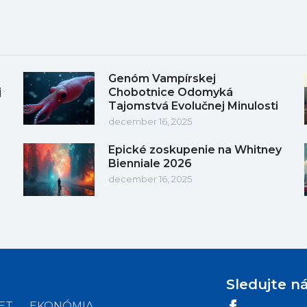
Genóm Vampírskej
j
Chobotnice Odomyká
Tajomstvá Evolučnej Minulosti
december 16, 2025
Epické zoskupenie na Whitney
Bienniale 2026
december 16, 2025
Sledujte n
ET
EKONÓMIA