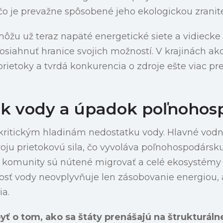
čo je prevažne spôsobené jeho ekologickou zranit
ôžu už teraz napäté energetické siete a vidieck
osiahnuť hranice svojich možností. V krajinách ako 
rietoky a tvrdá konkurencia o zdroje ešte viac p
k vody a úpadok poľnohos
 kritickým hladinám nedostatku vody. Hlavné vodn
voju prietokovú sila, čo vyvoláva poľnohospodársku
komunity sú nútené migrovať a celé ekosystémy 
sť vody neovplyvňuje len zásobovanie energiou, a
ia.
ť o tom, ako sa štáty prenášajú na štrukturáln