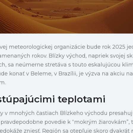
vej meteorologickej organizácie bude rok 2025 j
amenaných rokov. Blízky východ, napriek svojej s
h, sa neúmerne stretáva s touto eskalujúcou klim
de konať v Beleme, v Brazílii, je výzva na akciu na
m.
stúpajúcimi teplotami
ty v mnohých častiach Blízkeho východu presahujú
rý pravdepodobne povedie k “mokrým žiarovkám”, 
nedokáže zniesť. Región sa otepľuje skoro dvakrát 