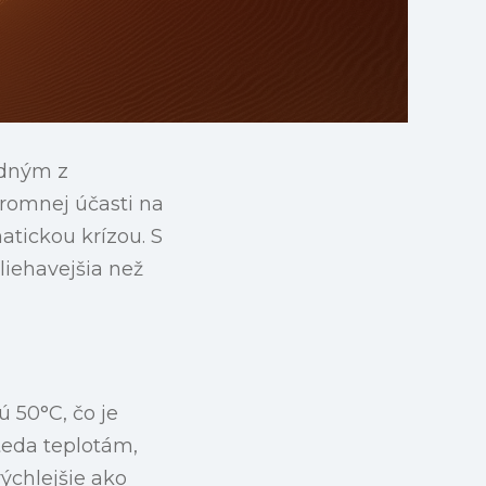
edným z
kromnej účasti na
atickou krízou. S
liehavejšia než
 50°C, čo je
teda teplotám,
rýchlejšie ako