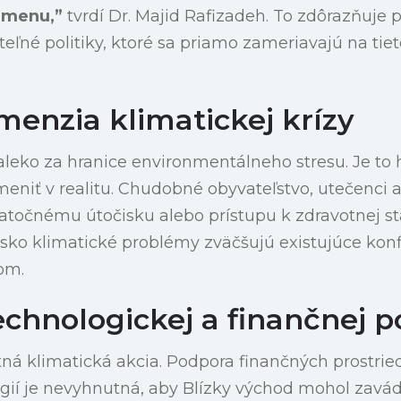
 zmenu,”
tvrdí Dr. Majid Rafizadeh. To zdôrazňuje
eľné politiky, ktoré sa priamo zameriavajú na ti
menzia klimatickej krízy
leko za hranice environmentálneho stresu. Je to 
eniť v realitu. Chudobné obyvateľstvo, utečenci a 
atočnému útočisku alebo prístupu k zdravotnej sta
o klimatické problémy zväčšujú existujúce konfli
om.
echnologickej a finančnej 
ná klimatická akcia. Podpora finančných prostrie
ógií je nevyhnutná, aby Blízky východ mohol zavá