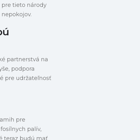
 pre tieto národy
 nepokojov.
bú
ké partnerstvá na
vyše, podpora
vé pre udržateľnosť
kamih pre
fosílnych palív,
é teraz budú mať