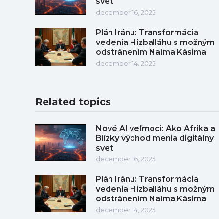
svet
december 16, 2025
Plán Iránu: Transformácia
vedenia Hizballáhu s možným
odstránením Naíma Kásima
december 14, 2025
Related topics
Nové AI veľmoci: Ako Afrika a
Blízky východ menia digitálny
svet
december 16, 2025
Plán Iránu: Transformácia
vedenia Hizballáhu s možným
odstránením Naíma Kásima
december 14, 2025