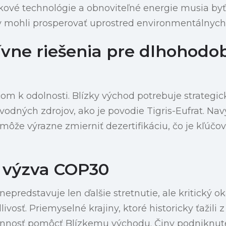
kové technológie a obnoviteľné energie musia byť
y mohli prosperovať uprostred environmentálnych
ívne riešenia pre dlhohodo
čom k odolnosti. Blízky východ potrebuje strategic
vodných zdrojov, ako je povodie Tigris-Eufrat. Na
 môže výrazne zmierniť dezertifikáciu, čo je kľúčo
 výzva COP30
epredstavuje len ďalšie stretnutie, ale kritický o
vosť. Priemyselné krajiny, ktoré historicky ťažili z 
nnosť pomôcť Blízkemu východu. Činy podniknut