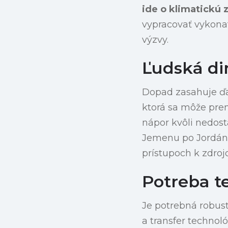
ide o klimatickú
vypracovať vykonat
výzvy.
Ľudská di
Dopad zasahuje ďa
ktorá sa môže prem
nápor kvôli nedost
Jemenu po Jordánsk
prístupoch k zdroj
Potreba t
Je potrebná robust
a transfer technol