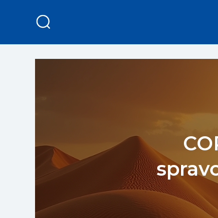
COP
sprav