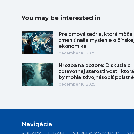
You may be interested in
Prelomová teória, ktorá môže
zmeniť naše myslenie o čínske
ekonomike
december 16, 2025
Hrozba na obzore: Diskusia o
zdravotnej starostlivosti, ktorá
by mohla zdvojnásobiť poistné
december 16, 2025
Navigácia
SPRÁVY
IZRAEL
STREDNÝ VÝCHOD
SV