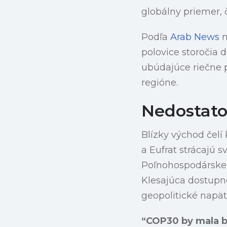
globálny priemer, 
Podľa
Arab News
m
polovice storočia d
ubúdajúce riečne p
regióne.
Nedostato
Blízky východ čelí
a Eufrat strácajú s
Poľnohospodárske 
Klesajúca dostupno
geopolitické napät
“COP30 by mala by