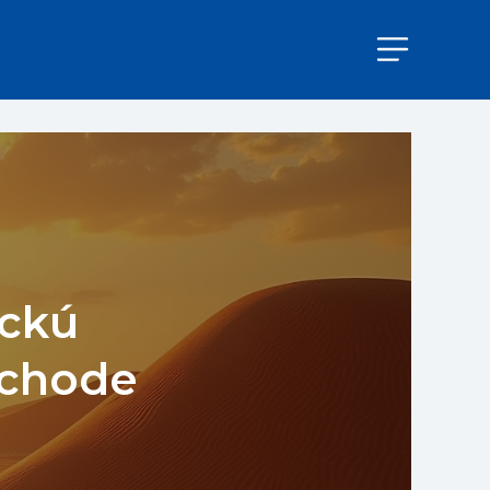
ickú
ýchode