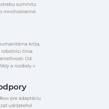
 potrebu summitu
eto mnohostranné
humanitárna kríza,
robotníci činia
rostlivosti. Od
kty a rozdiely v
podpory
dkov pre adaptáciu
dzať udržateľné