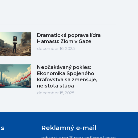
Dramatická poprava lídra
Hamasu: Zlom v Gaze
december 16, 2025
Neočakávaný pokles:
Ekonomika Spojeného
kráľovstva sa zmenšuje,
neistota stúpa
december 15, 2025
ás
Reklamný e-mail