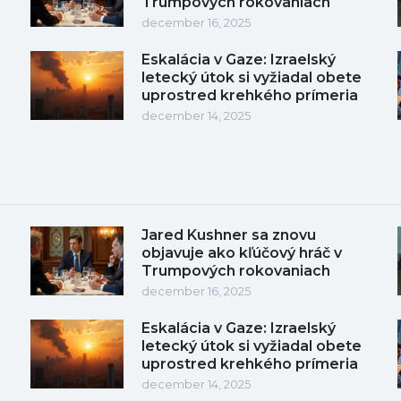
Trumpových rokovaniach
december 16, 2025
Eskalácia v Gaze: Izraelský
letecký útok si vyžiadal obete
uprostred krehkého prímeria
december 14, 2025
Jared Kushner sa znovu
objavuje ako kľúčový hráč v
Trumpových rokovaniach
december 16, 2025
Eskalácia v Gaze: Izraelský
letecký útok si vyžiadal obete
uprostred krehkého prímeria
december 14, 2025