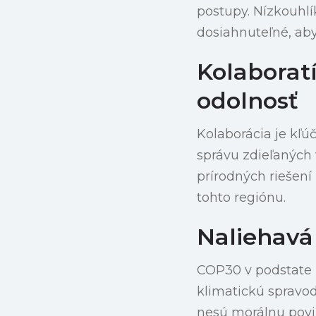
postupy. Nízkouhlí
dosiahnuteľné, ab
Kolaborat
odolnosť
Kolaborácia je kľú
správu zdieľaných 
prírodných riešení
tohto regiónu.
Naliehavá
COP30 v podstate n
klimatickú spravodli
nesú morálnu povi