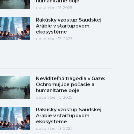
humanitárne boje
december 15, 2025
Rakúsky vzostup Saudskej
Arábie v startupovom
ekosystéme
december 13, 2025
Neviditeľná tragédia v Gaze:
Ochromujúce počasie a
humanitárne boje
december 15, 2025
Rakúsky vzostup Saudskej
Arábie v startupovom
ekosystéme
december 13, 2025