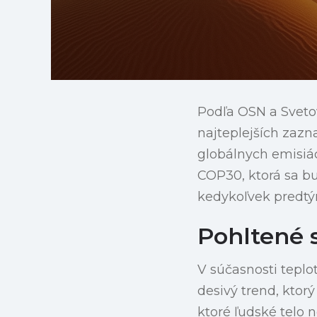
Podľa OSN a Sveto
najteplejších zazn
globálnych emisiác
COP30, ktorá sa bu
kedykoľvek predtý
Pohltené 
V súčasnosti teplo
desivý trend, kto
ktoré ľudské telo 