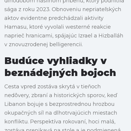
dlhodobom násilnom príbehu, ktorý podnítila
sága z roku 2023. Obnoveniu nepriateľských
aktov evidentne predchádzali aktivity
Hamasu, ktoré vyvolali westerné reakcie
naprieč hranicami, spájajúc Izrael a Hizballáh
v znovuzrodenej belligerencii.
Budúce vyhliadky v
beznádejných bojoch
Cesta vpred zostáva skrytá v tieňoch
nedôvery, zbraní a historických sporov, keď
Libanon bojuje s bezprostrednou hrozbou
okupačných síl na dlhotrvajúcich miestach
konfliktu. Perspektíva rokovaní, hoci malá,
zostáva prenikavá na stole a je podmienená