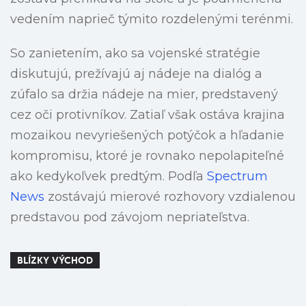
vedením naprieč týmito rozdelenými terénmi.
So zanietením, ako sa vojenské stratégie
diskutujú, prežívajú aj nádeje na dialóg a
zúfalo sa držia nádeje na mier, predstavený
cez oči protivníkov. Zatiaľ však ostáva krajina
mozaikou nevyriešených potýčok a hľadanie
kompromisu, ktoré je rovnako nepolapiteľné
ako kedykoľvek predtým. Podľa
Spectrum
News
zostávajú mierové rozhovory vzdialenou
predstavou pod závojom nepriateľstva.
BLÍZKY VÝCHOD