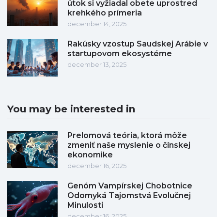
útok si vyžiadal obete uprostred
krehkého prímeria
december 14, 2025
Rakúsky vzostup Saudskej Arábie v
startupovom ekosystéme
december 13, 2025
You may be interested in
Prelomová teória, ktorá môže
zmeniť naše myslenie o čínskej
ekonomike
december 16, 2025
Genóm Vampírskej Chobotnice
Odomyká Tajomstvá Evolučnej
Minulosti
december 16, 2025