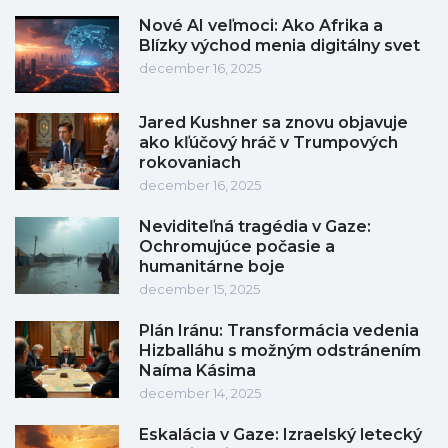
Nové AI veľmoci: Ako Afrika a
Blízky východ menia digitálny svet
december 16, 2025
Jared Kushner sa znovu objavuje
ako kľúčový hráč v Trumpových
rokovaniach
december 16, 2025
Neviditeľná tragédia v Gaze:
Ochromujúce počasie a
humanitárne boje
december 15, 2025
Plán Iránu: Transformácia vedenia
Hizballáhu s možným odstránením
Naíma Kásima
december 14, 2025
Eskalácia v Gaze: Izraelský letecký