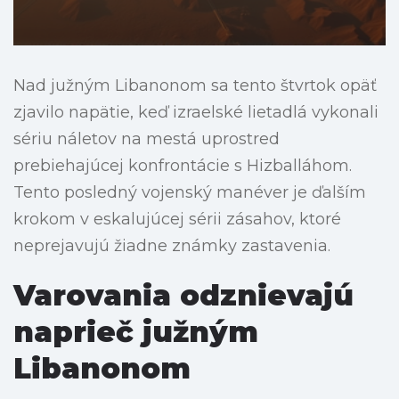
Nad južným Libanonom sa tento štvrtok opäť
zjavilo napätie, keď izraelské lietadlá vykonali
sériu náletov na mestá uprostred
prebiehajúcej konfrontácie s Hizballáhom.
Tento posledný vojenský manéver je ďalším
krokom v eskalujúcej sérii zásahov, ktoré
neprejavujú žiadne známky zastavenia.
Varovania odznievajú
naprieč južným
Libanonom