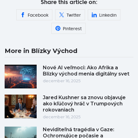
Share this article on:
Facebook
Twitter
Linkedin
Pinterest
More in Blízky Východ
Nové AI veľmoci: Ako Afrika a
Blízky východ menia digitálny svet
december 16, 2025
Jared Kushner sa znovu objavuje
ako kľúčový hráč v Trumpových
rokovaniach
december 16, 2025
Neviditeľná tragédia v Gaze:
Ochromujúce počasie a