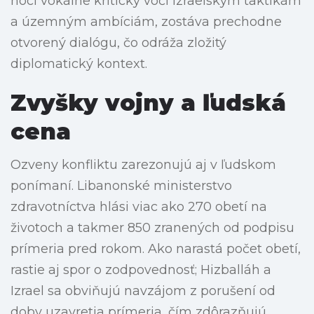
hoci vokálne kritický voči izraelským taktikám
a územným ambíciám, zostáva prechodne
otvorený dialógu, čo odráža zložitý
diplomatický kontext.
Zvyšky vojny a ľudská
cena
Ozveny konfliktu zarezonujú aj v ľudskom
ponímaní. Libanonské ministerstvo
zdravotníctva hlási viac ako 270 obetí na
životoch a takmer 850 zranených od podpisu
prímeria pred rokom. Ako narastá počet obetí,
rastie aj spor o zodpovednosť; Hizballáh a
Izrael sa obviňujú navzájom z porušení od
doby uzavretia prímeria, čím zdôrazňujú