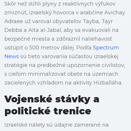
Skôr než stihli plyny z reaktívnych výfukov
zmiznúť, izraelský hovorca v arabčine Avichay
Adraee už varoval obyvateľov Tayba, Tayr
Debba a Aita al-Jabal, aby sa evakuovali na
bezpečné miesta a zdôraznil naliehavosť
ustúpiť o 500 metrov ďalej. Podľa
Spectrum
News
sú tieto varovania súčasťou izraelskej
stratégie na predbežné upozornenie civilistov,
s cieľom minimalizovať obete na územiach
zacielených vzhľadom na aktivity Hizballáha.
Vojenské stávky a
politické trenice
Izraelské nálety sú údajne zamerané na