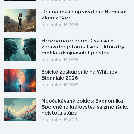
Dramatická poprava lídra Hamasu:
Zlom v Gaze
december 16, 2025
Hrozba na obzore: Diskusia o
zdravotnej starostlivosti, ktorá by
mohla zdvojnásobiť poistné
december 16, 2025
Epické zoskupenie na Whitney
Bienniale 2026
december 16, 2025
Neočakávaný pokles: Ekonomika
Spojeného kráľovstva sa zmenšuje,
neistota stúpa
december 15, 2025