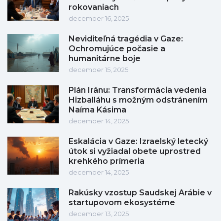
rokovaniach
december 16, 2025
Neviditeľná tragédia v Gaze:
Ochromujúce počasie a
humanitárne boje
december 15, 2025
Plán Iránu: Transformácia vedenia
Hizballáhu s možným odstránením
Naíma Kásima
december 14, 2025
Eskalácia v Gaze: Izraelský letecký
útok si vyžiadal obete uprostred
krehkého prímeria
december 14, 2025
Rakúsky vzostup Saudskej Arábie v
startupovom ekosystéme
december 13, 2025