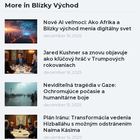
More in Blízky Východ
Nové AI veľmoci: Ako Afrika a
Blízky východ menia digitálny svet
december 16, 2025
Jared Kushner sa znovu objavuje
ako kľúčový hráč v Trumpových
rokovaniach
december 16, 2025
Neviditeľná tragédia v Gaze:
Ochromujúce počasie a
humanitárne boje
december 15, 2025
Plán Iránu: Transformácia vedenia
Hizballáhu s možným odstránením
Naíma Kásima
december 14, 2025