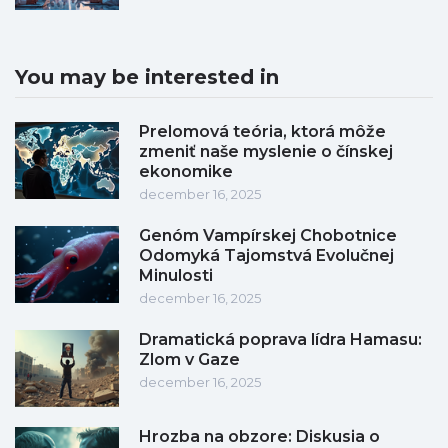
You may be interested in
Prelomová teória, ktorá môže
zmeniť naše myslenie o čínskej
ekonomike
december 16, 2025
Genóm Vampírskej Chobotnice
Odomyká Tajomstvá Evolučnej
Minulosti
december 16, 2025
Dramatická poprava lídra Hamasu:
Zlom v Gaze
december 16, 2025
Hrozba na obzore: Diskusia o