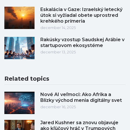
Eskalácia v Gaze: Izraelský letecký
útok si vyžiadal obete uprostred
krehkého prímeria
december 14, 2025
Rakúsky vzostup Saudskej Arábie v
startupovom ekosystéme
december 13, 2025
Related topics
Nové AI veľmoci: Ako Afrika a
Blízky východ menia digitálny svet
december 16, 2025
Jared Kushner sa znovu objavuje
ako kľúčový hráč v Trumpových