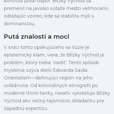
kontrola plodí odpor. Blízky Východ sa
premenil na javisko súťaže medzi veľmocami,
odrážajúc vzorec, kde sa stabilita mýli s
dominanciou.
Putá znalostí a moci
V srdci tohto opakujúceho sa ilúzie je
epistemický klam, viera, že Blízky Východ je
problém, ktorý treba ‘riadiť’. Tento spôsob
myslenia ozýva dielo Edwarda Saida
Orientalism—definujúci región na jeho
ovládnutie. Od koloniálnych etnografií po
moderné think-tanky, naratív vykresľuje Blízky
Východ ako večný tajomstvo, skladačku pre
západnú expertízu.