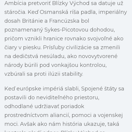
Ambícia pretvoriť Blízky Východ sa datuje už
stáročia. Keď Osmanská ríša padla, imperiálny
dosah Británie a Francúzska bol
poznamenaný Sykes-Picotovou dohodou,
pričom vznikli hranice rovnako svojvoľné ako
čiary v piesku. Prísľuby civilizácie sa zmenili
na dedičstvá nesúladu, ako novovytvorené
národy búrili pod vonkajšou kontrolou,
vzbúrali sa proti ilúzii stability.
Keď európske impériá slabli, Spojené štáty sa
postavili do neviditeľného priestoru,
odhodlané udržiavať poriadok
prostredníctvom aliancií, pomoci a vojenskej
moci. Avšak ako nám história ukazuje, taká