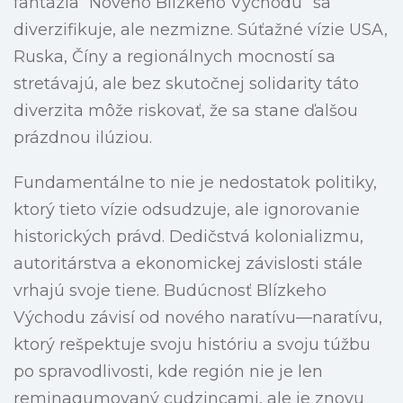
fantázia “Nového Blízkeho Východu” sa
diverzifikuje, ale nezmizne. Súťažné vízie USA,
Ruska, Číny a regionálnych mocností sa
stretávajú, ale bez skutočnej solidarity táto
diverzita môže riskovať, že sa stane ďalšou
prázdnou ilúziou.
Fundamentálne to nie je nedostatok politiky,
ktorý tieto vízie odsudzuje, ale ignorovanie
historických právd. Dedičstvá kolonializmu,
autoritárstva a ekonomickej závislosti stále
vrhajú svoje tiene. Budúcnosť Blízkeho
Východu závisí od nového naratívu—naratívu,
ktorý rešpektuje svoju históriu a svoju túžbu
po spravodlivosti, kde región nie je len
reminagumovaný cudzincami, ale je znovu