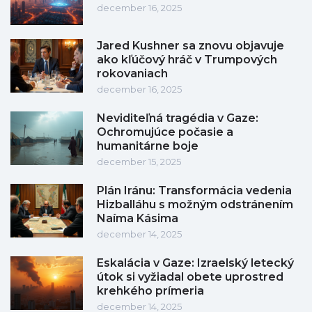
december 16, 2025
Jared Kushner sa znovu objavuje
ako kľúčový hráč v Trumpových
rokovaniach
december 16, 2025
Neviditeľná tragédia v Gaze:
Ochromujúce počasie a
humanitárne boje
december 15, 2025
Plán Iránu: Transformácia vedenia
Hizballáhu s možným odstránením
Naíma Kásima
december 14, 2025
Eskalácia v Gaze: Izraelský letecký
útok si vyžiadal obete uprostred
krehkého prímeria
december 14, 2025