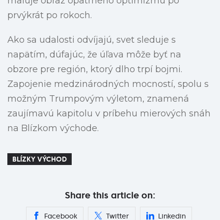
maľuje obraz opatrného optimizmu po
prvýkrát po rokoch.
Ako sa udalosti odvíjajú, svet sleduje s
napätím, dúfajúc, že úľava môže byť na
obzore pre región, ktorý dlho trpí bojmi.
Zapojenie medzinárodných mocností, spolu s
možným Trumpovým výletom, znamená
zaujímavú kapitolu v príbehu mierových snáh
na Blízkom východe.
BLÍZKY VÝCHOD
Share this article on:
Facebook
Twitter
Linkedin