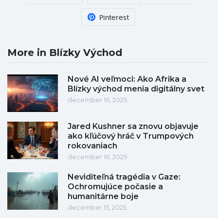
Pinterest
More in Blízky Východ
Nové AI veľmoci: Ako Afrika a
Blízky východ menia digitálny svet
december 16, 2025
Jared Kushner sa znovu objavuje
ako kľúčový hráč v Trumpových
rokovaniach
december 16, 2025
Neviditeľná tragédia v Gaze:
Ochromujúce počasie a
humanitárne boje
december 15, 2025