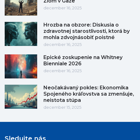
Zlom v Gaze
december 16, 2025
Hrozba na obzore: Diskusia o
zdravotnej starostlivosti, ktorá by
mohla zdvojnásobiť poistné
december 16, 2025
Epické zoskupenie na Whitney
Bienniale 2026
december 16, 2025
Neočakávaný pokles: Ekonomika
Spojeného kráľovstva sa zmenšuje,
neistota stúpa
december 15, 2025
Sledujte nás