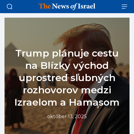
Trump plánuje cestu
na Blízky východ
uprostred sľubných
rozhovorov medzi
Izraelom a Hamasom
október 13, 2025