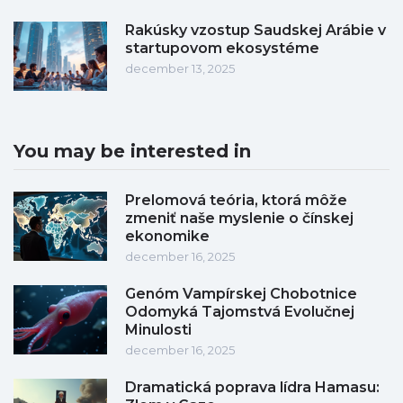
Rakúsky vzostup Saudskej Arábie v
startupovom ekosystéme
december 13, 2025
You may be interested in
Prelomová teória, ktorá môže
zmeniť naše myslenie o čínskej
ekonomike
december 16, 2025
Genóm Vampírskej Chobotnice
Odomyká Tajomstvá Evolučnej
Minulosti
december 16, 2025
Dramatická poprava lídra Hamasu: