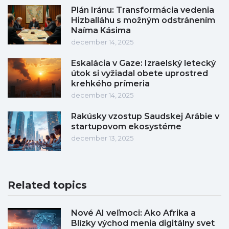
Plán Iránu: Transformácia vedenia
Hizballáhu s možným odstránením
Naíma Kásima
december 14, 2025
Eskalácia v Gaze: Izraelský letecký
útok si vyžiadal obete uprostred
krehkého prímeria
december 14, 2025
Rakúsky vzostup Saudskej Arábie v
startupovom ekosystéme
december 13, 2025
Related topics
Nové AI veľmoci: Ako Afrika a
Blízky východ menia digitálny svet