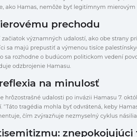
ie, ako Hamas, nemôže byť legitímnym mierovým
mierovému prechodu
 začiatok významných udalostí, ako obe strany pris
íci sa majú prepustiť a výmenou tisíce palestíns
ro sa rozhodne o budúcom politickom vedení povo
aduje odzbrojenie Hamasu.
eflexia na minulosť
uje hrôzostrašné udalosti po invázii Hamasu 7. okt
í. “Táto tragédia mohla byť odvrátená, keby Hamas 
entuje, čím zvýrazňuje nezmyselný cyklus násilia
tisemitizmu: znepokojujúci