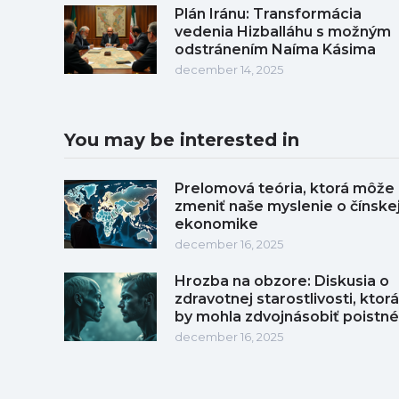
Plán Iránu: Transformácia
vedenia Hizballáhu s možným
odstránením Naíma Kásima
december 14, 2025
You may be interested in
Prelomová teória, ktorá môže
zmeniť naše myslenie o čínske
ekonomike
december 16, 2025
Hrozba na obzore: Diskusia o
zdravotnej starostlivosti, ktorá
by mohla zdvojnásobiť poistné
december 16, 2025