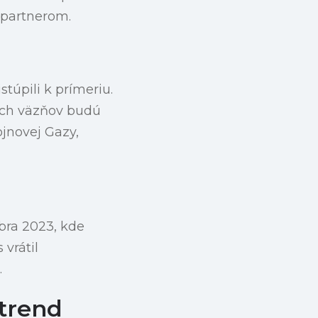
 partnerom.
túpili k prímeriu.
kych väzňov budú
jnovej Gazy,
óbra 2023, kde
vrátil
.
 trend