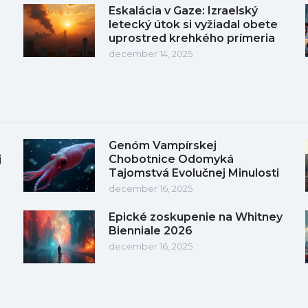
Eskalácia v Gaze: Izraelský
letecký útok si vyžiadal obete
uprostred krehkého prímeria
december 14, 2025
Genóm Vampírskej
j
Chobotnice Odomyká
Tajomstvá Evolučnej Minulosti
december 16, 2025
Epické zoskupenie na Whitney
Bienniale 2026
december 16, 2025