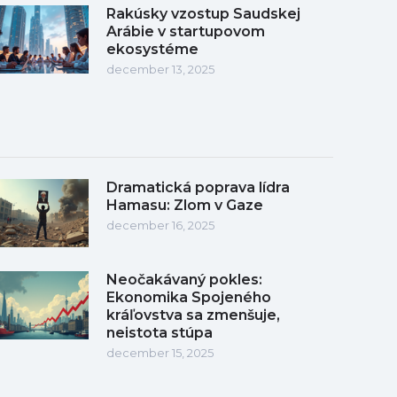
Rakúsky vzostup Saudskej
Arábie v startupovom
ekosystéme
december 13, 2025
Dramatická poprava lídra
Hamasu: Zlom v Gaze
december 16, 2025
Neočakávaný pokles:
Ekonomika Spojeného
kráľovstva sa zmenšuje,
neistota stúpa
december 15, 2025