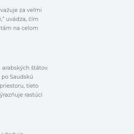
ovažuje za veľmi
é,” uvádza, čím
nitám na celom
 arabských štátov.
až po Saudskú
riestoru, tieto
ýrazňuje rastúci