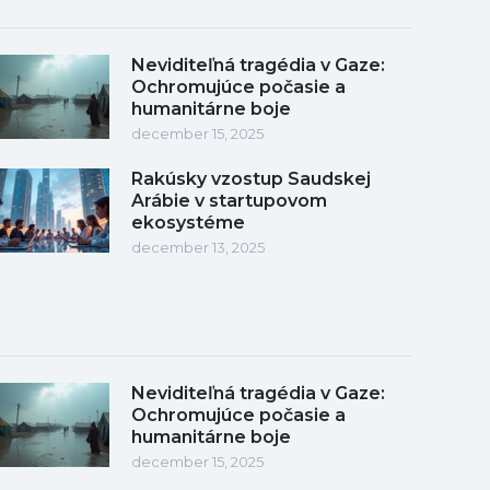
Neviditeľná tragédia v Gaze:
Ochromujúce počasie a
humanitárne boje
december 15, 2025
Rakúsky vzostup Saudskej
Arábie v startupovom
ekosystéme
december 13, 2025
Neviditeľná tragédia v Gaze:
Ochromujúce počasie a
humanitárne boje
december 15, 2025