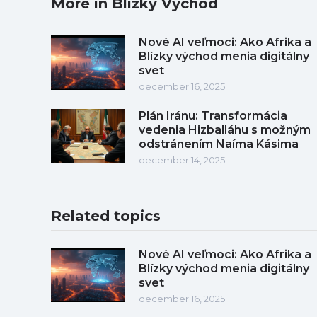
More in Blízky Východ
Nové AI veľmoci: Ako Afrika a
Blízky východ menia digitálny
svet
december 16, 2025
Plán Iránu: Transformácia
vedenia Hizballáhu s možným
odstránením Naíma Kásima
december 14, 2025
Related topics
Nové AI veľmoci: Ako Afrika a
Blízky východ menia digitálny
svet
december 16, 2025