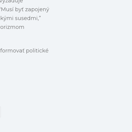
 vyžaduje
“Musí byť zapojený
bskými susedmi,”
terorizmom
sformovať politické