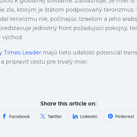
zvou k globálnej solidarite. Zdôrazňuje, že mier si
e zla, ktorým je štátom podporovaný terorizmus. 
edal terorizmu nie, počínajúc Izraelom a jeho ara
 predstavuje jednotný front požadujúci pokojný, 
 východ.
ry Times Leader
majú tieto udalosti potenciál tran
a pripraviť cestu pre trvalý mier.
Share this article on:
Facebook
Twitter
Linkedin
Pinterest