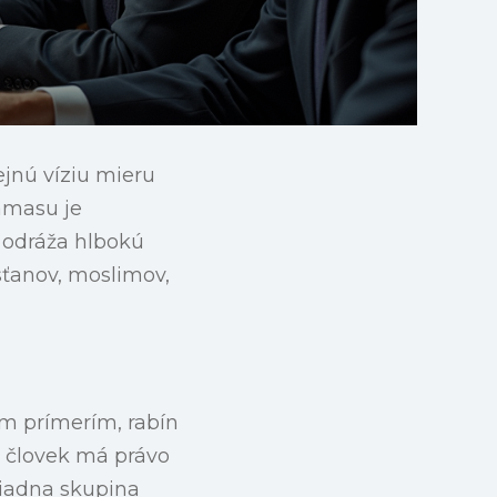
jnú víziu mieru
amasu je
 odráža hlbokú
esťanov, moslimov,
ým prímerím, rabín
ý človek má právo
 žiadna skupina