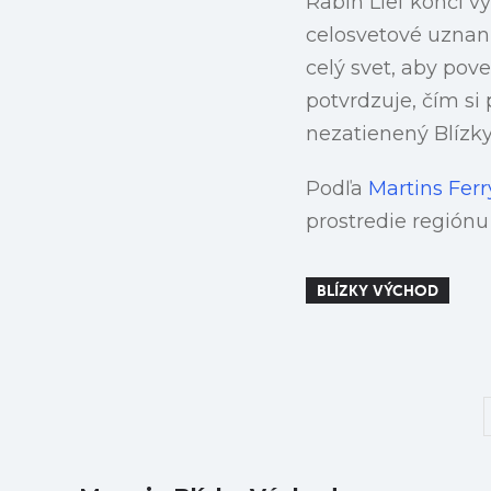
Rabín Lief končí vý
celosvetové uznani
celý svet, aby pov
potvrdzuje, čím si
nezatienený Blízky
Podľa
Martins Fer
prostredie regiónu 
BLÍZKY VÝCHOD