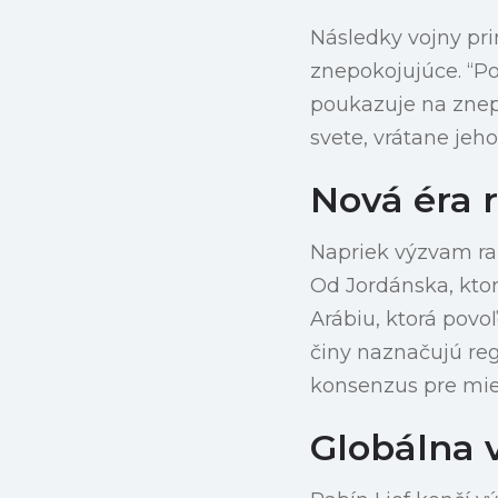
Následky vojny pri
znepokojujúce. “Poč
poukazuje na znep
svete, vrátane jeh
Nová éra 
Napriek výzvam rab
Od Jordánska, ktor
Arábiu, ktorá povo
činy naznačujú reg
konsenzus pre mier
Globálna 