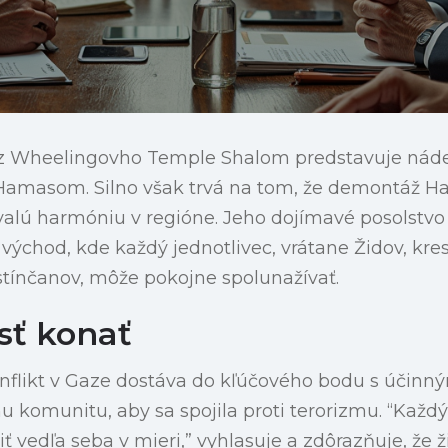
 z Wheelingovho Temple Shalom predstavuje náde
Hamasom. Silno však trvá na tom, že demontáž H
valú harmóniu v regióne. Jeho dojímavé posolstvo
y východ, kde každý jednotlivec, vrátane Židov, kr
stínčanov, môže pokojne spolunažívať.
sť konať
nflikt v Gaze dostáva do kľúčového bodu s účinn
nu komunitu, aby sa spojila proti terorizmu. “Každ
iť vedľa seba v mieri,” vyhlasuje a zdôrazňuje, že