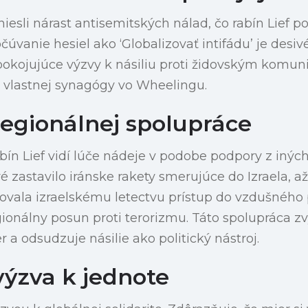
niesli nárast antisemitských nálad, čo rabín Lief p
úvanie hesiel ako ‘Globalizovať intifádu’ je desiv
okojujúce výzvy k násiliu proti židovským komu
o vlastnej synagógy vo Wheelingu.
regionálnej spolupráce
ín Lief vidí lúče nádeje v podobe podpory z iných
é zastavilo iránske rakety smerujúce do Izraela, 
ľovala izraelskému letectvu prístup do vzdušného p
ionálny posun proti terorizmu. Táto spolupráca zv
 a odsudzuje násilie ako politický nástroj.
výzva k jednote