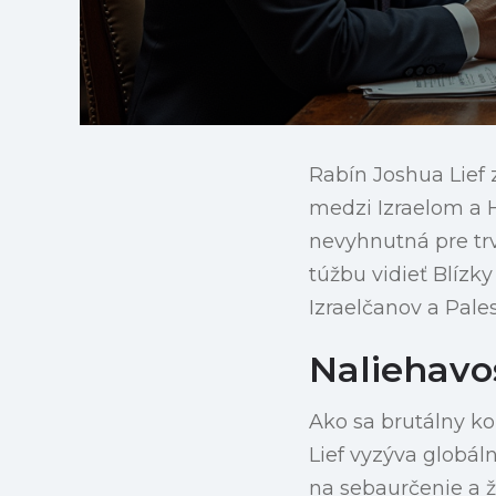
Rabín Joshua Lief
medzi Izraelom a 
nevyhnutná pre tr
túžbu vidieť Blízk
Izraelčanov a Pale
Naliehavo
Ako sa brutálny ko
Lief vyzýva globál
na sebaurčenie a ž