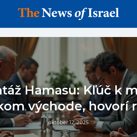
áž Hamasu: Kľúč k m
kom východe, hovorí 
október 12, 2025