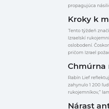
propagujúca násil
Kroky k 
Tento týždeň značí
Izraelskí rukojemn
oslobodení. Čosko
pričom Izrael pož
Chmúrna r
Rabín Lief reflekt
zahynulo 1 200 ľud
rukojemníkov,” lam
Nárast an