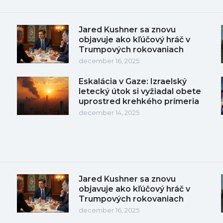
Jared Kushner sa znovu
objavuje ako kľúčový hráč v
Trumpových rokovaniach
december 16, 2025
Eskalácia v Gaze: Izraelský
letecký útok si vyžiadal obete
uprostred krehkého prímeria
december 14, 2025
Jared Kushner sa znovu
objavuje ako kľúčový hráč v
Trumpových rokovaniach
december 16, 2025