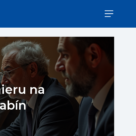
ieru na
rabín