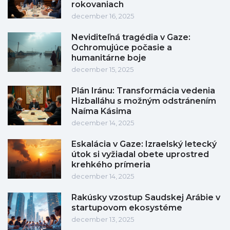
rokovaniach
december 16, 2025
Neviditeľná tragédia v Gaze:
Ochromujúce počasie a
humanitárne boje
december 15, 2025
Plán Iránu: Transformácia vedenia
Hizballáhu s možným odstránením
Naíma Kásima
december 14, 2025
Eskalácia v Gaze: Izraelský letecký
útok si vyžiadal obete uprostred
krehkého prímeria
december 14, 2025
Rakúsky vzostup Saudskej Arábie v
startupovom ekosystéme
december 13, 2025