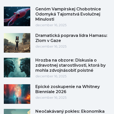
Genóm Vampírskej Chobotnice
Odomyká Tajomstvá Evolučnej
Minulosti
december 16, 2025
Dramatická poprava lídra Hamasu:
Zlom v Gaze
december 16, 2025
Hrozba na obzore: Diskusia o
zdravotnej starostlivosti, ktorá by
mohla zdvojnásobiť poistné
december 16, 2025
Epické zoskupenie na Whitney
Bienniale 2026
december 16, 2025
Neočakávaný pokles: Ekonomika