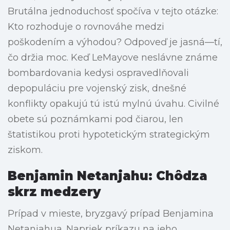
Brutálna jednoduchosť spočíva v tejto otázke:
Kto rozhoduje o rovnováhe medzi
poškodením a výhodou? Odpoveď je jasná—tí,
čo držia moc. Keď LeMayove neslávne známe
bombardovania kedysi ospravedlňovali
depopuláciu pre vojenský zisk, dnešné
konflikty opakujú tú istú mylnú úvahu. Civilné
obete sú poznámkami pod čiarou, len
štatistikou proti hypotetickým strategickým
ziskom.
Benjamin Netanjahu: Chôdza
skrz medzery
Prípad v mieste, bryzgavý prípad Benjamina
Netanjahua. Napriek príkazu na jeho