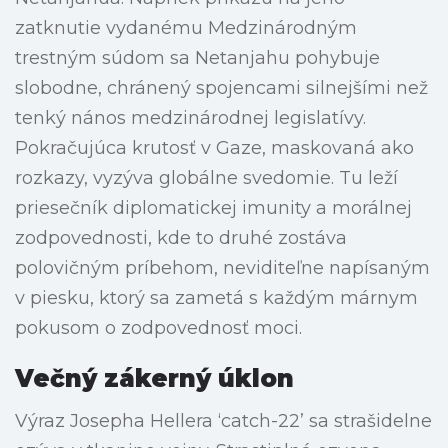
zatknutie vydanému Medzinárodným
trestným súdom sa Netanjahu pohybuje
slobodne, chránený spojencami silnejšími než
tenký nános medzinárodnej legislatívy.
Pokračujúca krutosť v Gaze, maskovaná ako
rozkazy, vyzýva globálne svedomie. Tu leží
priesečník diplomatickej imunity a morálnej
zodpovednosti, kde to druhé zostáva
polovičným príbehom, neviditeľne napísaným
v piesku, ktorý sa zametá s každým márnym
pokusom o zodpovednosť moci.
Večný zákerný úklon
Výraz Josepha Hellera ‘catch-22’ sa strašidelne