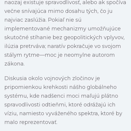
naozaj existuje spravodlivosť, alebo ak spočíva
večne snívajúca mimo dosahu tých, čo ju
najviac zaslúžia. Pokiaľ nie sú
implementované mechanizmy umožňujúce
skutočné stíhanie bez geopolitických vplyvov,
ilúzia pretrváva; naratív pokračuje vo svojom
stálym rytme—moc je neomylne autorom
zákona.
Diskusia okolo vojnových zločinov je
pripomienkou krehkosti nášho globálneho
systému, kde nadšenci moci maľujú plátno
spravodlivosti odtieňmi, ktoré odrážajú ich
víziu, namiesto vyváženého spektra, ktoré by
malo reprezentovať.