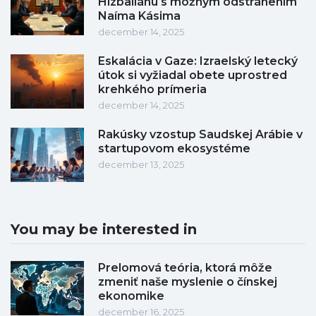
Hizballáhu s možným odstránením
Naíma Kásima
december 14, 2025
Eskalácia v Gaze: Izraelský letecký
útok si vyžiadal obete uprostred
krehkého prímeria
december 14, 2025
Rakúsky vzostup Saudskej Arábie v
startupovom ekosystéme
december 13, 2025
You may be interested in
Prelomová teória, ktorá môže
zmeniť naše myslenie o čínskej
ekonomike
december 16, 2025