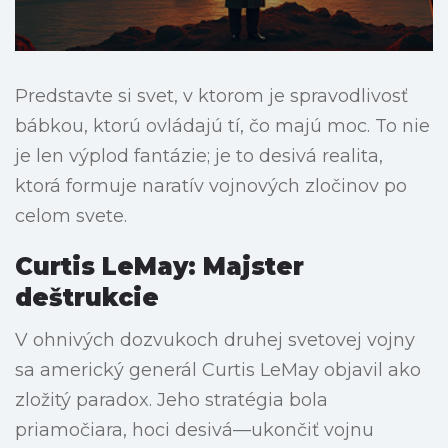
Predstavte si svet, v ktorom je spravodlivosť
bábkou, ktorú ovládajú tí, čo majú moc. To nie
je len výplod fantázie; je to desivá realita,
ktorá formuje naratív vojnových zločinov po
celom svete.
Curtis LeMay: Majster
deštrukcie
V ohnivých dozvukoch druhej svetovej vojny
sa americký generál Curtis LeMay objavil ako
zložitý paradox. Jeho stratégia bola
priamočiara, hoci desivá—ukončiť vojnu