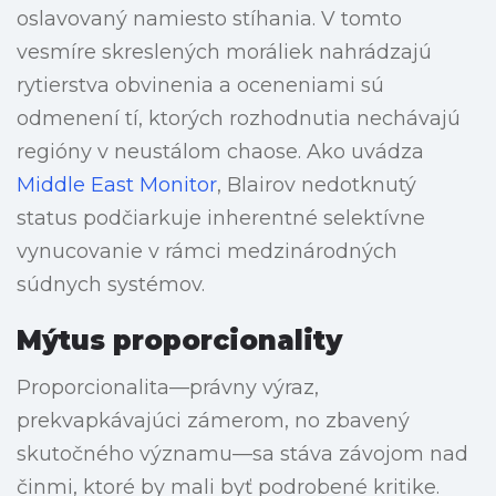
oslavovaný namiesto stíhania. V tomto
vesmíre skreslených moráliek nahrádzajú
rytierstva obvinenia a oceneniami sú
odmenení tí, ktorých rozhodnutia nechávajú
regióny v neustálom chaose. Ako uvádza
Middle East Monitor
, Blairov nedotknutý
status podčiarkuje inherentné selektívne
vynucovanie v rámci medzinárodných
súdnych systémov.
Mýtus proporcionality
Proporcionalita—právny výraz,
prekvapkávajúci zámerom, no zbavený
skutočného významu—sa stáva závojom nad
činmi, ktoré by mali byť podrobené kritike.