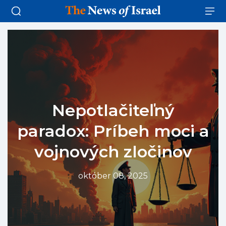
Nepotlačiteľný
paradox: Príbeh moci a
vojnových zločinov
október 08, 2025