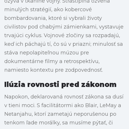
ozýva v tkanine vojny. Strastiplná ozvena
minulých stratégií, ako kobercové
bombardovania, ktoré si vybrali životy
civilistov pod chabými zámienkami, vystavuje
trvajúci cyklus. Vojnové zločiny sa rozpadajú,
keď ich páchajú tí, čo sú v priazni; minulosť sa
stáva nepolapiteľnou múzou pre
dokumentárne filmy a retrospektívu,
namiesto kontextu pre zodpovednosť.
Ilúzia rovnosti pred zákonom
Napokon, deklarovaná rovnosť zákona sa dusí
v tieni moci. S facilitátormi ako Blair, LeMay a
Netanjahu, ktorí zametajú neporušenou po
tenkom ľade morálky, sa musíme pýtať, či