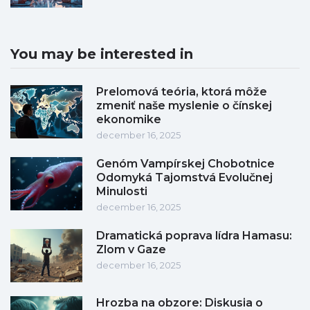
You may be interested in
Prelomová teória, ktorá môže
zmeniť naše myslenie o čínskej
ekonomike
december 16, 2025
Genóm Vampírskej Chobotnice
Odomyká Tajomstvá Evolučnej
Minulosti
december 16, 2025
Dramatická poprava lídra Hamasu:
Zlom v Gaze
december 16, 2025
Hrozba na obzore: Diskusia o