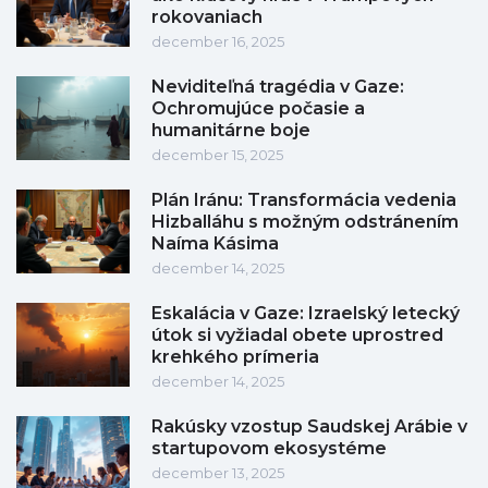
rokovaniach
december 16, 2025
Neviditeľná tragédia v Gaze:
Ochromujúce počasie a
humanitárne boje
december 15, 2025
Plán Iránu: Transformácia vedenia
Hizballáhu s možným odstránením
Naíma Kásima
december 14, 2025
Eskalácia v Gaze: Izraelský letecký
útok si vyžiadal obete uprostred
krehkého prímeria
december 14, 2025
Rakúsky vzostup Saudskej Arábie v
startupovom ekosystéme
december 13, 2025