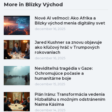
More in Blízky Východ
Nové AI veľmoci: Ako Afrika a
Blízky východ menia digitálny svet
december 16, 2025
Jared Kushner sa znovu objavuje
ako kľúčový hráč v Trumpových
rokovaniach
december 16, 2025
Neviditeľná tragédia v Gaze:
Ochromujúce počasie a
humanitárne boje
december 15, 2025
Plán Iránu: Transformácia vedenia
Hizballáhu s možným odstránením
Naíma Kásima
december 14, 2025