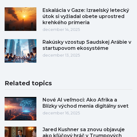
Eskalácia v Gaze: Izraelský letecký
útok si vyžiadal obete uprostred
krehkého prímeria
december 14, 2025
Rakúsky vzostup Saudskej Arábie v
startupovom ekosystéme
december 13, 2025
Related topics
Nové AI veľmoci: Ako Afrika a
Blízky východ menia digitálny svet
december 16, 2025
Jared Kushner sa znovu objavuje
ako kľúčový hráč v Trumpových