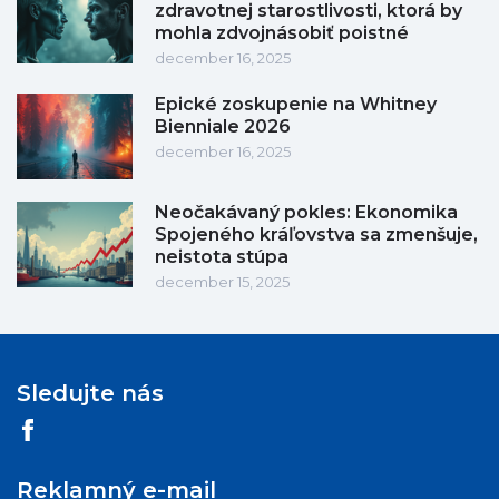
zdravotnej starostlivosti, ktorá by
mohla zdvojnásobiť poistné
december 16, 2025
Epické zoskupenie na Whitney
Bienniale 2026
december 16, 2025
Neočakávaný pokles: Ekonomika
Spojeného kráľovstva sa zmenšuje,
neistota stúpa
december 15, 2025
Sledujte nás
Reklamný e-mail